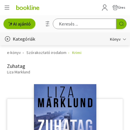
Üres
AI ajánló
Kategóriák
Könyv
e-könyv
Szórakoztató irodalom
Krimi
Életmód, egészség
Zuhatag
Erotika
Liza Marklund
Gyermek- és ifjúsági
Hobbi, szabadidő
Irodalom
Művészet
Szakkönyv