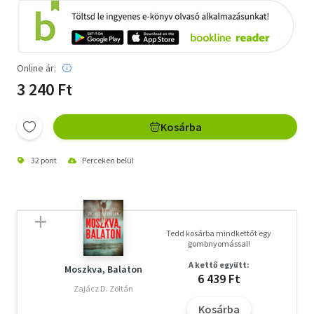
Online ár:
3 240 Ft
Kosárba
32 pont
Perceken belül
Tedd kosárba mindkettőt egy
gombnyomással!
A kettő együtt:
Moszkva, Balaton
6 439 Ft
Zajácz D. Zoltán
Kosárba