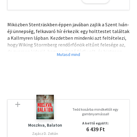
Miközben Stenträskben éppen javában zajlik a Szent Iván-
éji ünnepség, felkavaró hír érkezik: egy holttestet találtak
a Kallmyren lápban. Kezdetben mindenki azt feltételezi,
hogy Wiking Stormberg rendőrfőnök eltűnt felesége az,
de gyorsan kiderül, hogy az illető férfi volt, és biztosan
nem baleset okozta a halálát. Ugyanis egy karót döftek át
a szívén, hogy azzal rögzítsék a testét a mocsár
fenekére. A meginduló gyilkossági nyomozás kisvártatva
érdekes fordulatot vesz: a napvilágra kerülő tények
szédítő felfedezőútra ragadják Wikinget – a saját családja
múltjába. Hamarosan minden megkérdőjeleződik, amit
addig nemrég elhunyt édesanyjáról gondolt, sőt az is,
amit önmagáról tudni vélt. A Fagypont és a Lápvidék után
Tedd kosárba mindkettőt egy
a Zuhatag a harmadik és egyben utolsó része a
gombnyomással!
Stenträskről szóló sorozatnak. Izgalmas krimi és
A kettő együtt:
lebilincselő családi krónika egyben, amelyhez Liza
Moszkva, Balaton
6 439 Ft
Marklund azokból a vágyakról, titkokról és erőszakról
Zajácz D. Zoltán