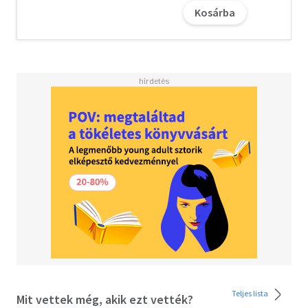
szóló történetekből merített ihletet, amelyek
Kosárba
végigkísérték a gyermekkorát.
A letöltéssel kapcsolatos kérdésekre
itt
találhat választ.
Teljes lista
Mit vettek még, akik ezt vették?