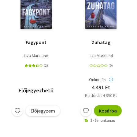
Fagypont
Zuhatag
Liza Marklund
Liza Marklund
Online ár:
4 491 Ft
Előjegyezhető
Kiadói ár: 4 990 Ft
Előjegyzem
Kosárba
2 - 3 munkanap