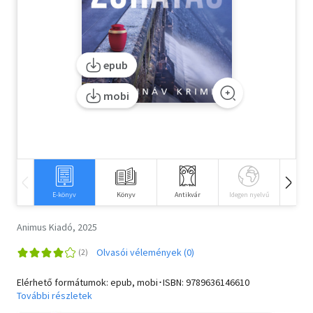
Szótár, nyelvkönyv
Tankönyv, segédkönyv
epub
Társadalomtudomány
mobi
Természettudomány
Történelem
Vallás
E-könyv
Könyv
Antikvár
Idegen nyelvű
Hangos
Animus Kiadó, 2025
Olvasói vélemények (0)
Elérhető formátumok: epub, mobi･ISBN:
9789636146610
További részletek