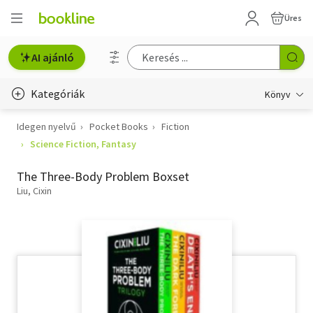
Üres
AI ajánló
Kategóriák
Könyv
Idegen nyelvű
Pocket Books
Fiction
Életmód, egészség
Science Fiction, Fantasy
Erotika
The Three-Body Problem Boxset
Gyermek- és ifjúsági
Liu, Cixin
Hobbi, szabadidő
Irodalom
Művészet
Szakkönyv