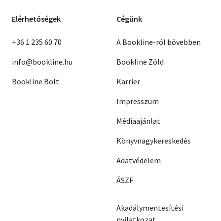
Elérhetőségek
Cégünk
+36 1 235 60 70
A Bookline-ról bővebben
info@bookline.hu
Bookline Zöld
Bookline Bolt
Karrier
Impresszum
Médiaajánlat
Könyvnagykereskedés
Adatvédelem
ÁSZF
Akadálymentesítési
nyilatkozat