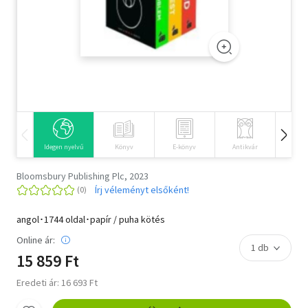
Szótár, nyelvkönyv
Tankönyv, segédkönyv
Társadalomtudomány
Természettudomány
Történelem
Idegen nyelvű
Könyv
E-könyv
Antikvár
Hangos
Vallás
Bloomsbury Publishing Plc, 2023
Írj véleményt elsőként!
angol･1744 oldal･papír / puha kötés
Online ár:
15 859 Ft
Eredeti ár: 16 693 Ft