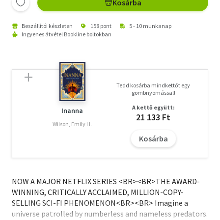
Kosárba
Beszállítói készleten
158 pont
5 - 10 munkanap
Ingyenes átvétel Bookline boltokban
Tedd kosárba mindkettőt egy
gombnyomással!
A kettő együtt:
Inanna
21 133 Ft
Wilson, Emily H.
Kosárba
NOW A MAJOR NETFLIX SERIES <BR><BR>THE AWARD-
WINNING, CRITICALLY ACCLAIMED, MILLION-COPY-
SELLING SCI-FI PHENOMENON<BR><BR> Imagine a
universe patrolled by numberless and nameless predators.