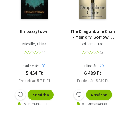
Embassytown
The Dragonbone Chair
- Memory, Sorrow &
Thorn Book 1
Mieville, China
Williams, Tad
Online ár:
Online ár:
5 454 Ft
6 489 Ft
Eredeti ár: 5 741 Ft
Eredeti ár: 6 830 Ft
Kosárba
Kosárba
5 - 10 munkanap
5 - 10 munkanap