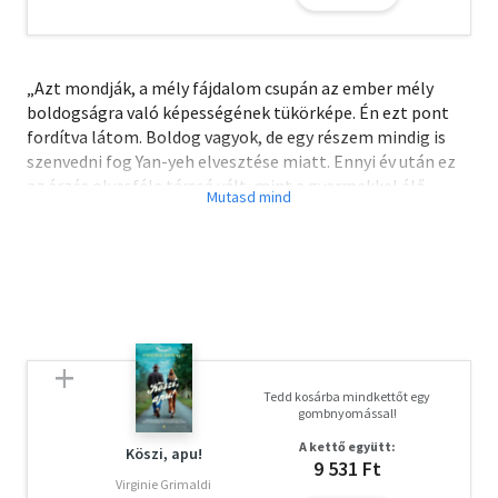
„Azt mondják, a mély fájdalom csupán az ember mély
boldogságra való képességének tükörképe. Én ezt pont
fordítva látom. Boldog vagyok, de egy részem mindig is
szenvedni fog Yan-yeh elvesztése miatt. Ennyi év után ez
az érzés olyasféle társsá vált, mint a gyermekkel élő
barát. Táplált, és rákényszerített, hogy lélegezzek,
amikor annyira könnyű lett volna feladni. A szenvedés
tisztánlátást hozott az életembe. Talán a velem
történtek az előző életemben elkövetett dolgok
büntetései, talán a sors vagy a végzet okozta őket, vagy
talán egyszerűen a természetes körforgás részei, mint a
látványos, de rövid életű cseresznyevirágok tavasszal,
vagy a lehulló levelek ősszel.”
Tedd kosárba mindkettőt egy
gombnyomással!
Megrendítő történet egy fiatal kínai nőről, aki ősei
A kettő együtt:
csodálatos teatermesztési hagyományában találja meg
Köszi, apu!
9 531 Ft
élete célját.
Virginie Grimaldi