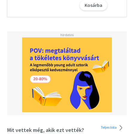
Kosárba
A világtól elzárt hegyi faluban Li-yan és családjának életét
az évszakok váltakozása és a teatermesztés határozza
meg. Az ősi rituálék világába zárt akha emberek
generációk óta ugyanúgy élnek, míg nem váratlanul
megjelenik a falu kapujában egy idegen férfi...
Az idegen érkezésének nyomán minden felbolydul, s
semmi sem lehet már ugyanúgy, mint régen. Li-yan, aki
egyike a közösség kevés tanult lányának, elkezdi
elutasítani azokat a szokásokat, amelyek addigi életét
formálták. Amikor pedig házasságon kívüli gyermeke
születik, súlyos döntésre szánja rá magát: szembefordul
az ősi hagyományokkal...
Vajon begyógyulhatnak-e fájó lelki sebeink, s átírhatjuk-e
a tradíciók által ránk kényszerített szerepeket? A
Tealevelek szárnyán gyönyörűen megírt történet
gyökerekről, kultúrákról, gyászról és a láthatatlan, ám
elszakíthatatlan érzelmi kötelékekről.
„– Különleges képességeid vannak – folytatja. – Nem úgy
Teljes lista
Mit vettek még, akik ezt vették?
értem, hogy boszorkány vagy rókaszellem lennél. És