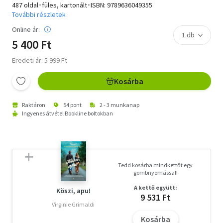
487 oldal･füles, kartonált･ISBN:
9789636049355
További részletek
Online ár:
5 400 Ft
Eredeti ár: 5 999 Ft
Kosárba
Raktáron
54 pont
2 - 3 munkanap
Ingyenes átvétel Bookline boltokban
Tedd kosárba mindkettőt egy
gombnyomással!
A kettő együtt:
Köszi, apu!
9 531 Ft
Virginie Grimaldi
Kosárba