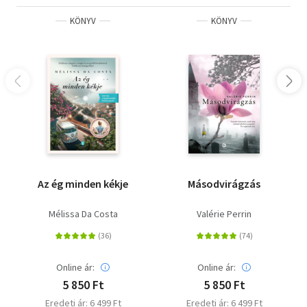
sosem vonzódtál túlzottan a gyógyításhoz vagy a
KÖNYV
KÖNYV
mágiához sem. Inkább A-ma Matára hasonlítasz, aki
életet adott az akháknak, aki lerázta a béklyóit, és azt
mondta: „Nem fogadom el a balszerencsémet”. Aki az éles
elméje, jó szíve és kitartása révén minden akadályt
legyőzött.”
Olvasd el mások véleményét is!
Az ég minden kékje
Másodvirágzás
Mélissa Da Costa
Valérie Perrin
Online ár:
Online ár:
5 850 Ft
5 850 Ft
Eredeti ár: 6 499 Ft
Eredeti ár: 6 499 Ft