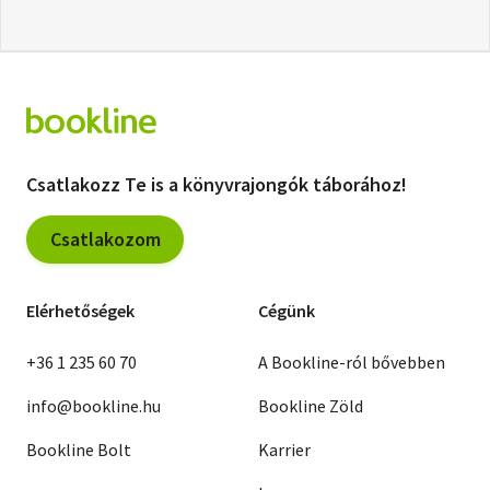
Csatlakozz Te is a könyvrajongók táborához!
Csatlakozom
Elérhetőségek
Cégünk
+36 1 235 60 70
A Bookline-ról bővebben
info@bookline.hu
Bookline Zöld
Bookline Bolt
Karrier