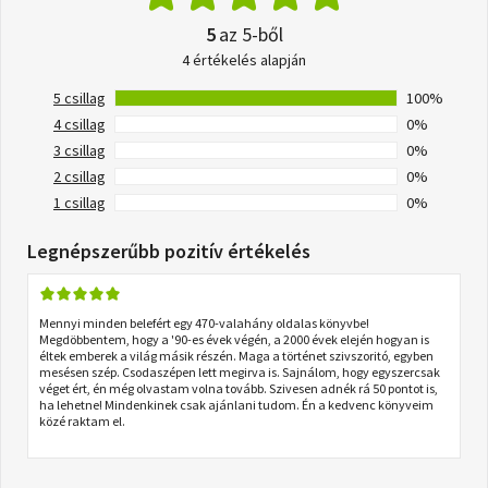
5
az 5-ből
4 értékelés alapján
5 csillag
100%
4 csillag
0%
3 csillag
0%
2 csillag
0%
1 csillag
0%
Legnépszerűbb pozitív értékelés
Mennyi minden belefért egy 470-valahány oldalas könyvbe!
Megdöbbentem, hogy a '90-es évek végén, a 2000 évek elején hogyan is
éltek emberek a világ másik részén. Maga a történet szivszoritó, egyben
mesésen szép. Csodaszépen lett megirva is. Sajnálom, hogy egyszercsak
véget ért, én még olvastam volna tovább. Szivesen adnék rá 50 pontot is,
ha lehetne! Mindenkinek csak ajánlani tudom. Én a kedvenc könyveim
közé raktam el.