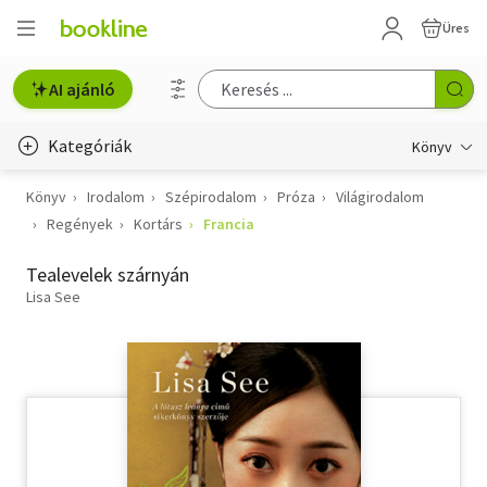
Üres
AI ajánló
Kategóriák
Könyv
Könyv
Irodalom
Szépirodalom
Próza
Világirodalom
Életmód, egészség
Regények
Kortárs
Francia
Erotika
Tealevelek szárnyán
Gyermek- és ifjúsági
Lisa See
Hobbi, szabadidő
Irodalom
Művészet
Szakkönyv