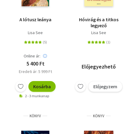
A lótusz leánya
Hóvirág és a titkos
legyező
Lisa See
Lisa See
Online ár:
5 400 Ft
Előjegyezhető
Eredeti ár: 5 999 Ft
Kosárba
Előjegyzem
2 - 3 munkanap
KÖNYV
KÖNYV