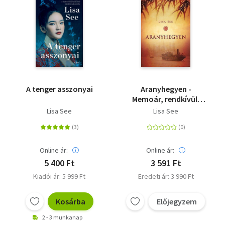
A tenger asszonyai
Aranyhegyen -
Memoár, rendkívüli
családregény
Lisa See
Lisa See
nyomorból a
milliárdokig az
újvilágban
Online ár:
Online ár:
5 400 Ft
3 591 Ft
Kiadói ár: 5 999 Ft
Eredeti ár: 3 990 Ft
Kosárba
Előjegyzem
2 - 3 munkanap