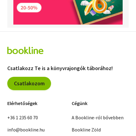
Csatlakozz Te is a könyvrajongók táborához!
Csatlakozom
Elérhetőségek
Cégünk
+36 1 235 60 70
A Bookline-ról bővebben
info@bookline.hu
Bookline Zöld