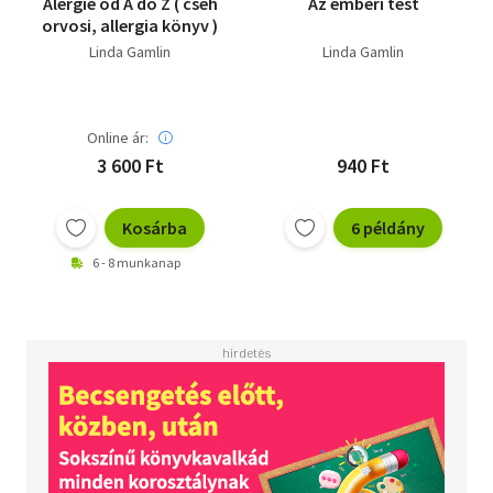
Alergie od A do Z ( cseh
Az emberi test
orvosi, allergia könyv )
Linda Gamlin
Linda Gamlin
Online ár:
3 600 Ft
940 Ft
Kosárba
6 példány
6 - 8 munkanap