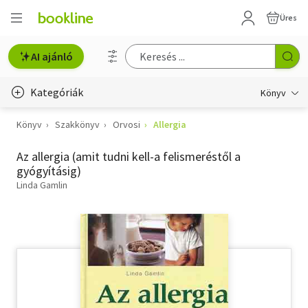
Üres
AI ajánló
Kategóriák
Könyv
Könyv
Szakkönyv
Orvosi
Allergia
Életmód, egészség
Az allergia (amit tudni kell-a felismeréstől a
Erotika
gyógyításig)
Gyermek- és ifjúsági
Linda Gamlin
Hobbi, szabadidő
Irodalom
Művészet
Szakkönyv