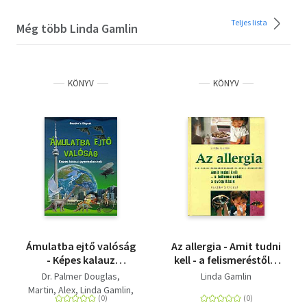
Teljes lista
Még több Linda Gamlin
KÖNYV
KÖNYV
Ámulatba ejtő valóság
Az allergia - Amit tudni
- Képes kalauz
kell - a felismeréstől a
gyermekeknek
gyógyításig
Dr. Palmer Douglas
Linda Gamlin
Martin, Alex
Linda Gamlin
David Burnie