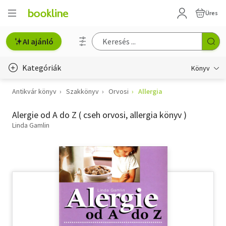
Üres
AI ajánló
Kategóriák
Könyv
Antikvár könyv
Szakkönyv
Orvosi
Allergia
Életmód, egészség
Alergie od A do Z ( cseh orvosi, allergia könyv )
Erotika
Linda Gamlin
Gyermek- és ifjúsági
Hobbi, szabadidő
Irodalom
Művészet
Szakkönyv