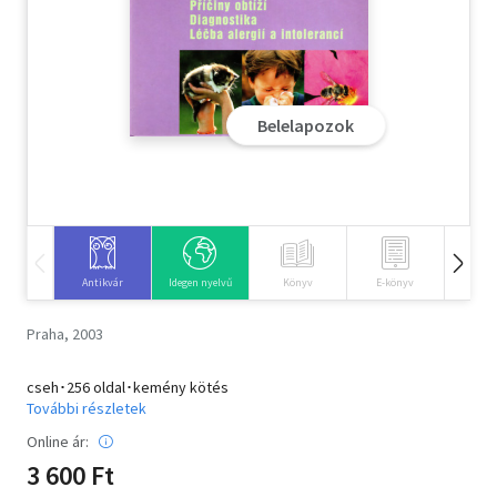
Szótár, nyelvkönyv
Tankönyv, segédkönyv
Belelapozok
Társadalomtudomány
Természettudomány
Történelem
Vallás
Antikvár
Idegen nyelvű
Könyv
E-könyv
Hangos
Praha, 2003
cseh･256 oldal･kemény kötés
További részletek
Online ár:
3 600 Ft