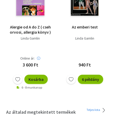
Alergie od A do Z ( cseh
Az emberi test
orvosi, allergia könyv )
Linda Gamlin
Linda Gamlin
Online ár:
3 600 Ft
940 Ft
Kosárba
6 példány
6 - 8 munkanap
Teljes lista
Az általad megtekintett termékek