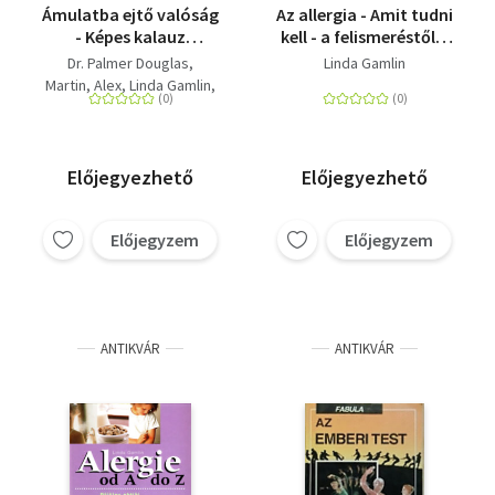
Ámulatba ejtő valóság
Az allergia - Amit tudni
- Képes kalauz
kell - a felismeréstől a
gyermekeknek
gyógyításig
Dr. Palmer Douglas
Linda Gamlin
Martin, Alex
Linda Gamlin
David Burnie
Előjegyezhető
Előjegyezhető
Előjegyzem
Előjegyzem
ANTIKVÁR
ANTIKVÁR