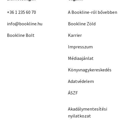
+36 1 235 60 70
A Bookline-ról bővebben
info@bookline.hu
Bookline Zöld
Bookline Bolt
Karrier
Impresszum
Médiaajánlat
Könyvnagykereskedés
Adatvédelem
ÁSZF
Akadálymentesítési
nyilatkozat