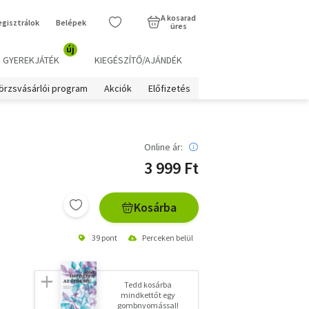
A kosarad
egisztrálok
Belépek
üres
új
GYEREKJÁTÉK
KIEGÉSZÍTŐ/AJÁNDÉK
örzsvásárlói program
Akciók
Előfizetés
Online ár:
3 999 Ft
Kosárba
39 pont
Perceken belül
Tedd kosárba
mindkettőt egy
gombnyomással!