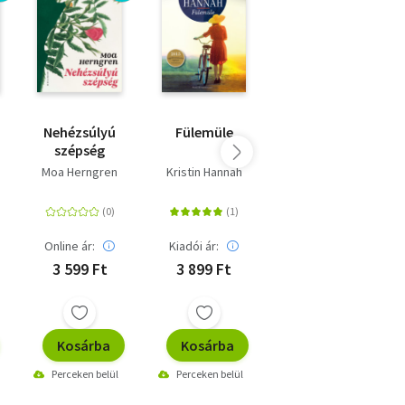
Nehézsúlyú
Fülemüle
A
szépség
teaültetvényes
felesége
Moa Herngren
Kristin Hannah
Dinah Jefferies
Online ár:
Kiadói ár:
Online ár:
3 599 Ft
3 899 Ft
2 770 Ft
Kosárba
Kosárba
Kosárba
Perceken belül
Perceken belül
Perceken belül