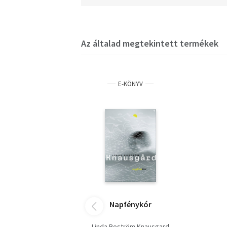
Az általad megtekintett termékek
E-KÖNYV
Napfénykór
Linda Boström Knausgard