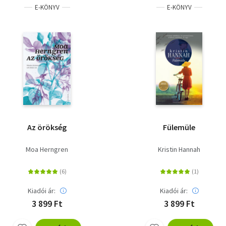
E-KÖNYV
E-KÖNYV
Az örökség
Fülemüle
Moa Herngren
Kristin Hannah
Kiadói ár:
Kiadói ár:
3 899 Ft
3 899 Ft