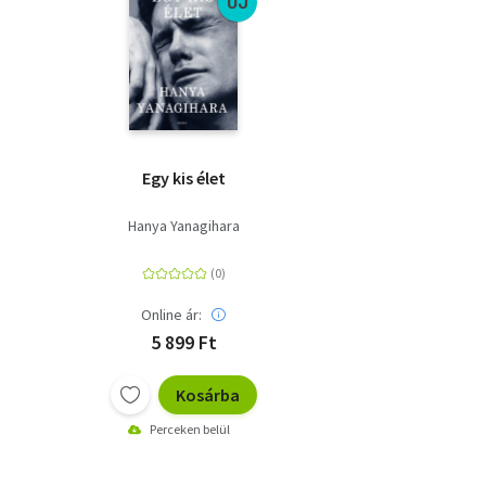
ÚJ
Egy kis élet
Hanya Yanagihara
Online ár:
5 899 Ft
Kosárba
Perceken belül