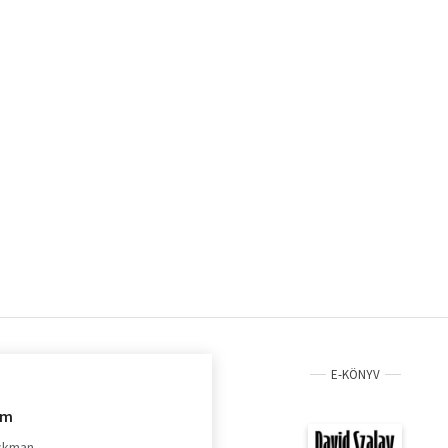
E-KÖNYV
im
ackman