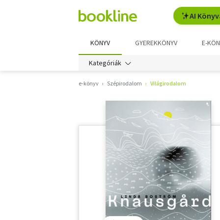
AI Könyv
KÖNYV
GYEREKKÖNYV
E-KÖN
Kategóriák
e-könyv
Szépirodalom
Világirodalom