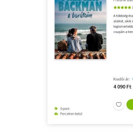
A többség és
alakot, akik 
legismertebb
csupán a ten
fiatal lány, a
Kiadói ár:
4 090 Ft
0 pont
Perceken belül