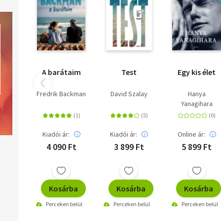
A letöltéssel kapcsolatos kérdésekre
itt
találhat választ.
A barátaim
Test
Egy kis élet
Fredrik Backman
David Szalay
Hanya
Yanagihara
Kiadói ár:
Kiadói ár:
Online ár:
4 090 Ft
3 899 Ft
5 899 Ft
Kosárba
Kosárba
Kosárba
Perceken belül
Perceken belül
Perceken belül