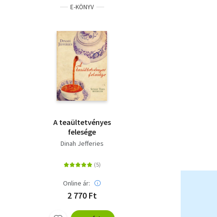
E-KÖNYV
A teaültetvényes
felesége
Dinah Jefferies
Online ár:
2 770 Ft