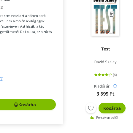
zre sem veszi azt a három apró
ott ülnek a mólón a világ egyik
 festményén. Azt hiszik, a kép
gerről mesél. De Louisa, ez a zűrös
ki m...
Test
David Szalay
Kiadói ár:
3 899 Ft
Kosárba
Kosárba
Perceken belül