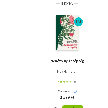
E-KÖNYV
ÚJ
Nehézsúlyú szépség
Moa Herngren
Online ár:
3 599 Ft