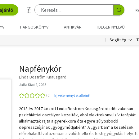
ajánló
R
YV
HANGOSKÖNYV
ANTIKVÁR
IDEGEN NYELVŰ
T
Segítség
Napfénykór
Linda Boström Knausgard
Jaffa Kiadó, 2025
Írj véleményt elsőként!
2013 és 2017 között Linda Boström Knausgårdot időszakosan
pszichiátriai osztályon kezelték, ahol elektrokonvulzív terápiát
alkalmaztak rajta a gyerekkora óta egyre súlyosbodó
depressziójának „gyógymódjaként”. A „gyárban” a kezelések
előrehaladtával azonban a valódi lelki és testi gyógyulás helyett