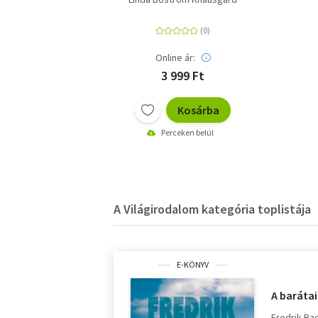
Online ár:
3 999 Ft
Kosárba
Perceken belül
A Világirodalom kategória toplistája
E-KÖNYV
A baráta
Fredrik B