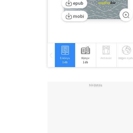
epub
mobi
E-könyv
Könyv
Antikvár
Idegen nyel
1 db
1 db