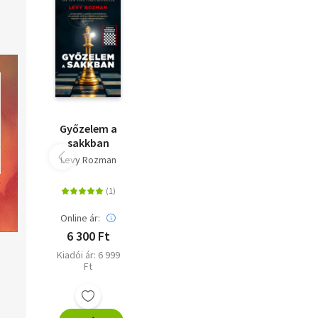
Játszmakereső 336
Győzelem a
sakkban
Levy Rozman
Online ár:
6 300 Ft
Kiadói ár: 6 999
Ft