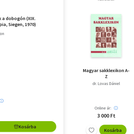
 a dobogón (XIX.
ia, Siegen, 1970)
gon
Magyar sakklexikon A-
Z
dr. Lovas Dániel
Online ár:
3 000 Ft
Kosárba
Kosárba