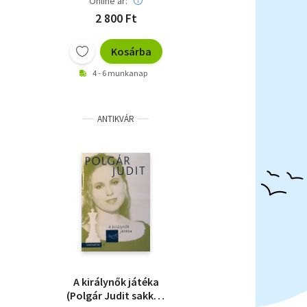
Online ár:
2 800 Ft
Kosárba
4 - 6 munkanap
ANTIKVÁR
A királynők játéka
(Polgár Judit sakkot