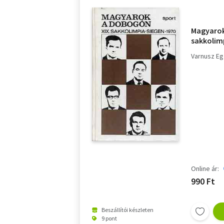
Magyarok
sakkolimp
Varnusz E
Online ár:
990 Ft
Beszállítói készleten
9 pont