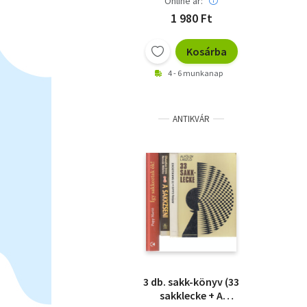
Online ár:
1 980 Ft
Kosárba
4 - 6 munkanap
ANTIKVÁR
3 db. sakk-könyv (33
sakklecke + A