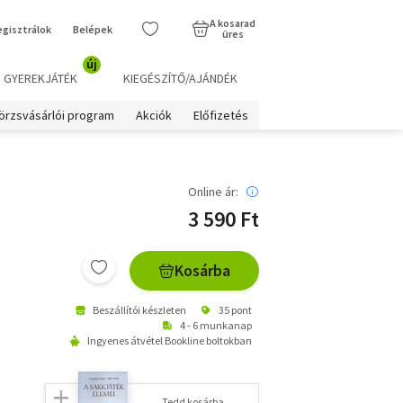
A kosarad
egisztrálok
Belépek
üres
új
GYEREKJÁTÉK
KIEGÉSZÍTŐ/AJÁNDÉK
örzsvásárlói program
Akciók
Előfizetés
Online ár:
3 590 Ft
Kosárba
Beszállítói készleten
35 pont
4 - 6 munkanap
Ingyenes átvétel Bookline boltokban
Tedd kosárba