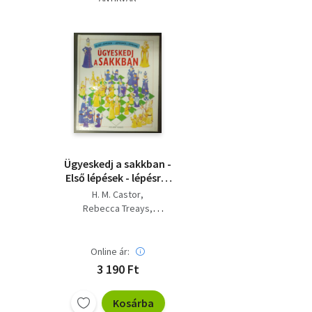
Ügyeskedj a sakkban -
Első lépések - lépésről
lépésre - Megkímélt
H. M. Castor
állapotban
Rebecca Treays
Norman Young (illus.)
Online ár:
3 190 Ft
Kosárba