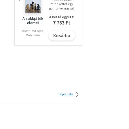
mindkettőt egy
gombnyomással!
A kettő együtt:
A sakkjáték
7 783 Ft
elemei
Asztalos Lajos,
Kosárba
Bán Jenő
Teljes lista