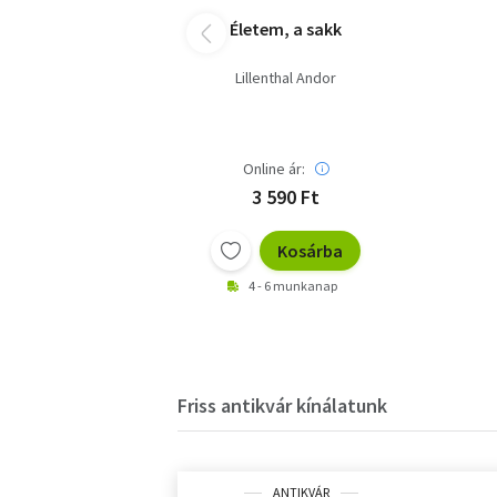
Életem, a sakk
Lillenthal Andor
Online ár:
3 590 Ft
Kosárba
4 - 6 munkanap
Friss antikvár kínálatunk
ANTIKVÁR