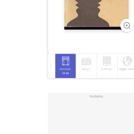
Antikvár
Könyv
E-könyv
Idegen nyel
10 db