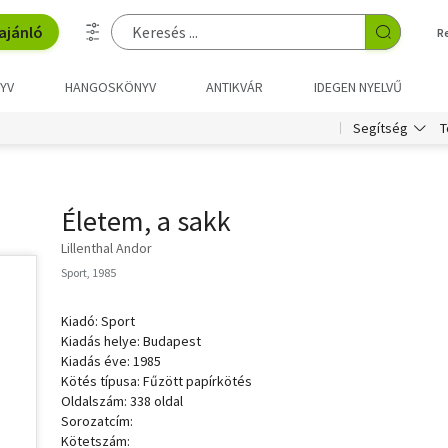
ajánló
R
YV
HANGOSKÖNYV
ANTIKVÁR
IDEGEN NYELVŰ
T
Segítség
Életem, a sakk
Lillenthal Andor
Sport, 1985
Kiadó: Sport
Kiadás helye: Budapest
Kiadás éve: 1985
Kötés típusa: Fűzött papírkötés
Oldalszám: 338 oldal
Sorozatcím:
Kötetszám: