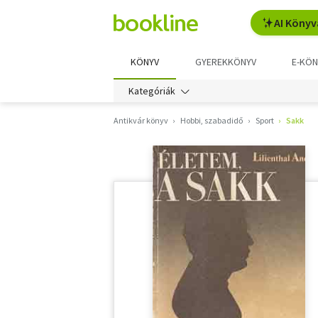
AI Könyv
KÖNYV
GYEREKKÖNYV
E-KÖN
Kategóriák
Antikvár könyv
Hobbi, szabadidő
Sport
Sakk