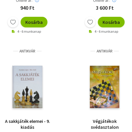
Online ár:
Online ár:
940 Ft
3 600 Ft
Kosárba
Kosárba
4 - 6 munkanap
4 - 6 munkanap
ANTIKVÁR
ANTIKVÁR
A sakkjáték elemei - 9.
Végjátékok
kiadás
svédasztalon