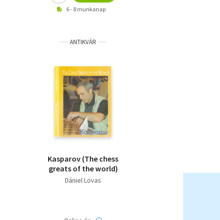
6 - 8 munkanap
ANTIKVÁR
Kasparov (The chess
greats of the world)
Dániel Lovas