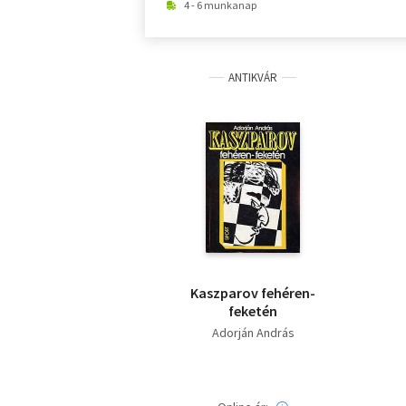
4 - 6 munkanap
ANTIKVÁR
Kaszparov fehéren-
feketén
Adorján András