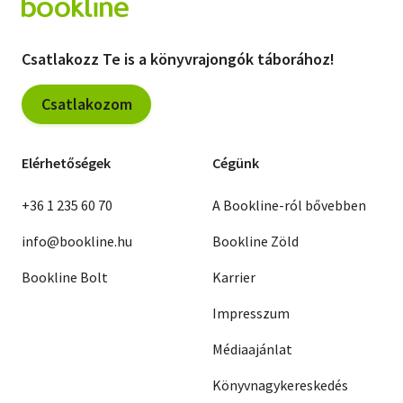
Csatlakozz Te is a könyvrajongók táborához!
Csatlakozom
Elérhetőségek
Cégünk
+36 1 235 60 70
A Bookline-ról bővebben
info@bookline.hu
Bookline Zöld
Bookline Bolt
Karrier
Impresszum
Médiaajánlat
Könyvnagykereskedés