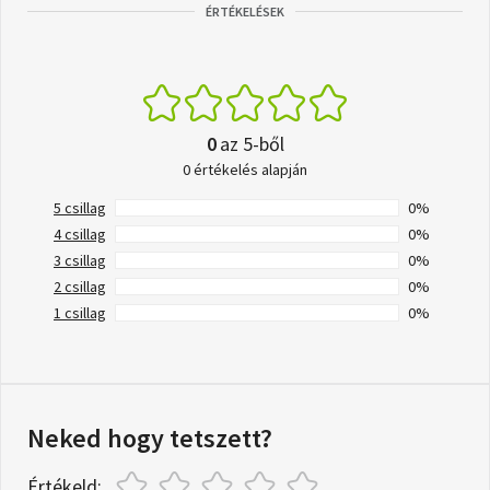
ÉRTÉKELÉSEK
0
az 5-ből
0 értékelés alapján
5 csillag
0%
4 csillag
0%
3 csillag
0%
2 csillag
0%
1 csillag
0%
Neked hogy tetszett?
Értékeld: