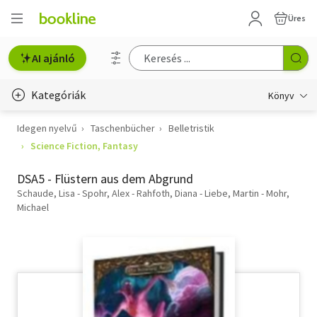
Üres
AI ajánló
Kategóriák
Könyv
Idegen nyelvű
Taschenbücher
Belletristik
Életmód, egészség
Science Fiction, Fantasy
Erotika
DSA5 - Flüstern aus dem Abgrund
Gyermek- és ifjúsági
Schaude, Lisa - Spohr, Alex - Rahfoth, Diana - Liebe, Martin - Mohr,
Michael
Hobbi, szabadidő
Irodalom
Művészet
Szakkönyv