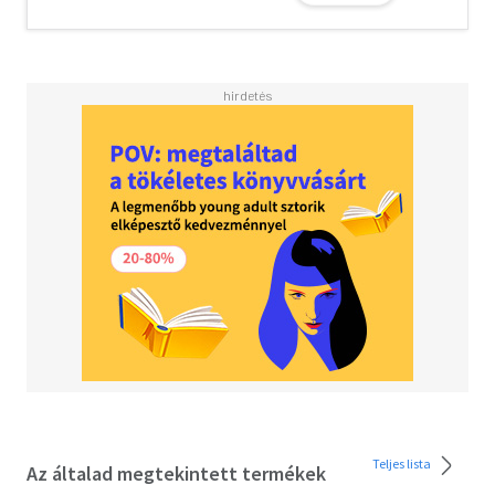
archäologische Grabung, Überleben im Tiefenreich,
Rettung einer fremdartigen Kultur Genre:
Entdeckungsabenteuer Ort: Zorgan, Naggilah, das
Tiefenreich Zeit: ab 1045 BF Komplexität
(Spieler/Meisterin): mittel/hoch Erfahrung der Helden:
meisterlich bis legendär Anforderungen: Kampf: 3 von 4
Punkten Körpertalente: 3 von 4 Punkten Naturtalente: 3
von 4 Punkten Lebendige Geschichte: 3 von 4 Punkten
Kauf hier die PDF!Format: A4, Hardcover Seitenanzahl: 128
Seiten Edition: DSA5 Spielertyp: Spielleiterin
Teljes lista
Az általad megtekintett termékek