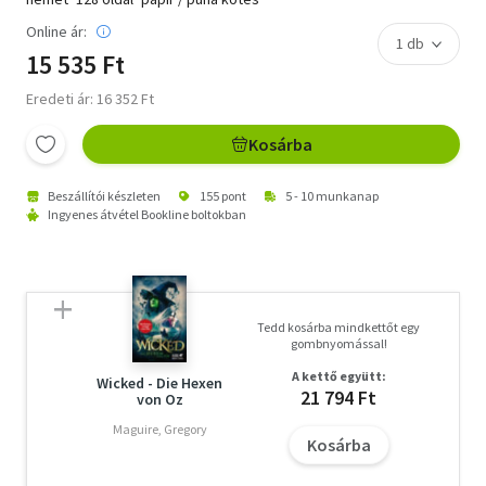
Online ár:
15 535 Ft
Eredeti ár: 16 352 Ft
Kosárba
Beszállítói készleten
155 pont
5 - 10 munkanap
Ingyenes átvétel Bookline boltokban
Tedd kosárba mindkettőt egy
gombnyomással!
A kettő együtt:
Wicked - Die Hexen
21 794 Ft
von Oz
Maguire, Gregory
Kosárba