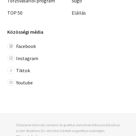
Törzsvásárlói program
Súgó
TOP 50
Elállás
Közösségi média
Facebook
Instagram
Tiktok
Youtube
Oldalaink bármely tartalmi és grafikai elemének felhasználásához
a Libri-Bookline Zrt. előzetes írásbeli engedélye szükséges.