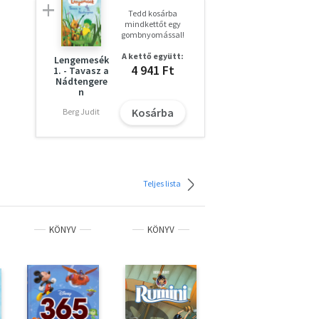
Tedd kosárba
mindkettőt egy
gombnyomással!
A kettő együtt:
Lengemesék
4 941 Ft
1. - Tavasz a
Nádtengere
n
Kosárba
Berg Judit
Teljes lista
KÖNYV
KÖNYV
KÖNYV