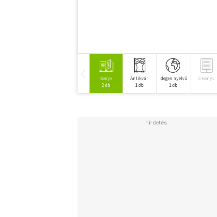
Könyv
Antikvár
Idegen nyelvű
E-könyv
2 db
1 db
1 db