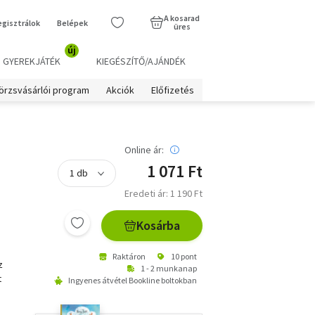
A kosarad
egisztrálok
Belépek
üres
új
GYEREKJÁTÉK
KIEGÉSZÍTŐ/AJÁNDÉK
örzsvásárlói program
Akciók
Előfizetés
Online ár:
1 071 Ft
Eredeti ár: 1 190 Ft
Kosárba
Raktáron
10 pont
z
1 - 2 munkanap
t
Ingyenes átvétel Bookline boltokban