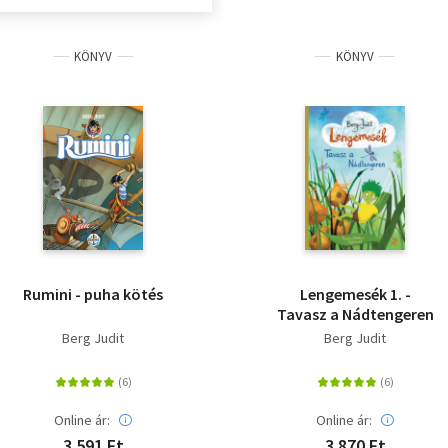
KÖNYV
KÖNYV
Rumini - puha kötés
Lengemesék 1. -
Tavasz a Nádtengeren
Berg Judit
Berg Judit
Online ár:
Online ár:
3 591 Ft
3 870 Ft