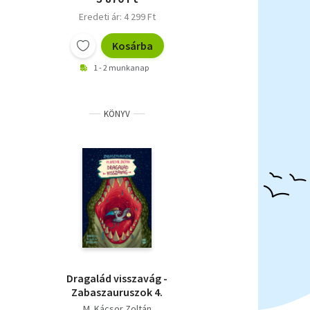
Eredeti ár: 4 299 Ft
Kosárba
1 - 2 munkanap
KÖNYV
Dragalád visszavág -
Zabaszauruszok 4.
M. Kácsor Zoltán