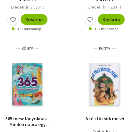
Eredeti ár: 3 990 Ft
Eredeti ár: 4 299 Ft
Kosárba
Kosárba
1 - 2 munkanap
1 - 2 munkanap
KÖNYV
KÖNYV
365 mese lányoknak -
A téli tücsök meséi
Minden napra egy
mese
Csukás István