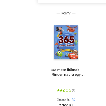
KÖNYV
365 mese fiúknak -
Minden napra egy
mese
Online ár:
7 200 Ft