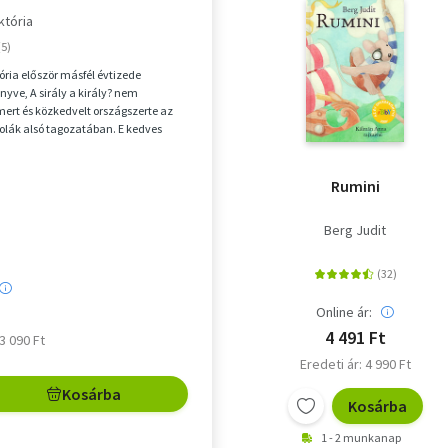
któria
ória először másfél évtizede
nyve, A sirály a király? nem
smert és közkedvelt országszerte az
kolák alsó tagozatában. E kedves
gével ugya...
Rumini
Berg Judit
Online ár:
4 491 Ft
 3 090 Ft
Eredeti ár: 4 990 Ft
Kosárba
Kosárba
1 - 2 munkanap