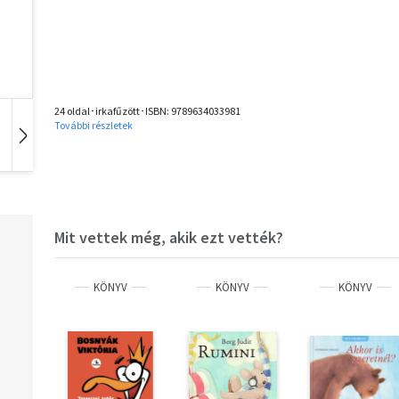
24 oldal･irkafűzött･ISBN:
9789634033981
További részletek
Hangoskönyv
Film
Zene
Mit vettek még, akik ezt vették?
KÖNYV
KÖNYV
KÖNYV