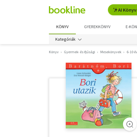
AI Könyv
KÖNYV
GYEREKKÖNYV
E-KÖN
Kategóriák
Könyv
Gyermek- és ifjúsági
Mesekönyvek
6-10 é