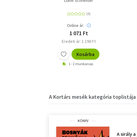
Liane Schneider
Online ár:
1 071 Ft
Eredeti ár: 1 190 Ft
Kosárba
1 - 2 munkanap
A Kortárs mesék kategória toplistája
KÖNYV
A sirály a