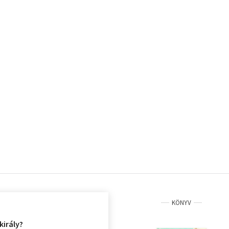
KÖNYV
 király?