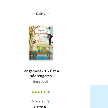
KÖNYV
Lengemesék 3. - Ősz a
Nádtengeren
Berg Judit
Online ár:
3 870 Ft