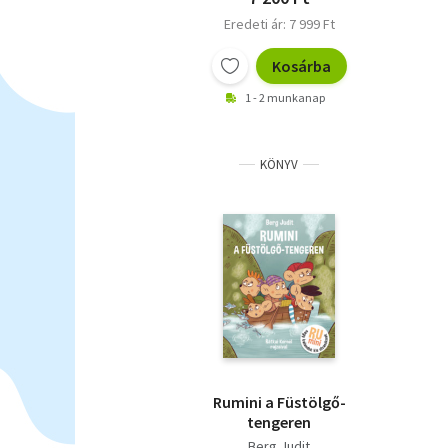
Eredeti ár: 7 999 Ft
Kosárba
1 - 2 munkanap
KÖNYV
Rumini a Füstölgő-
tengeren
Berg Judit