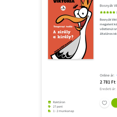
Bosnyák Vi
Bosnyák Vikt
megjelent kö
véletlenül i
általános is
mese segítsé
Online ár:
2 781 Ft
Eredeti ár:
Raktáron
27 pont
1 - 2 munkanap