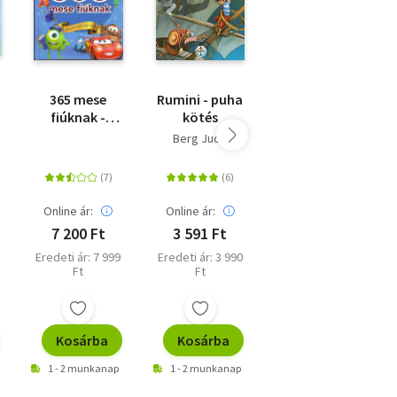
365 mese
Rumini - puha
Lengemesék
fiúknak -
kötés
3. - Ősz a
Minden napra
Nádtengeren
Berg Judit
Berg Judit
egy mese
Online ár:
Online ár:
Online ár:
7 200 Ft
3 591 Ft
3 870 Ft
Eredeti ár: 7 999
Eredeti ár: 3 990
Eredeti ár: 4 299
Ft
Ft
Ft
Kosárba
Kosárba
Kosárba
1 - 2 munkanap
1 - 2 munkanap
1 - 2 munkanap