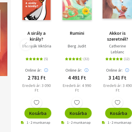
A sirály a
Rumini
Akkor is
király?
szeretnél?
Bosnyák Viktória
Berg Judit
Catherine
Leblanc
Online ár:
Online ár:
Online ár:
2 781 Ft
4 491 Ft
3 141 Ft
Eredeti ár: 3 090
Eredeti ár: 4 990
Eredeti ár: 3 490
Ft
Ft
Ft
Kosárba
Kosárba
Kosárba
1 - 2 munkanap
1 - 2 munkanap
1 - 2 munkanap