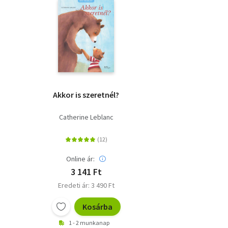
Akkor is szeretnél?
Catherine Leblanc
Online ár:
3 141 Ft
Eredeti ár: 3 490 Ft
Kosárba
1 - 2 munkanap