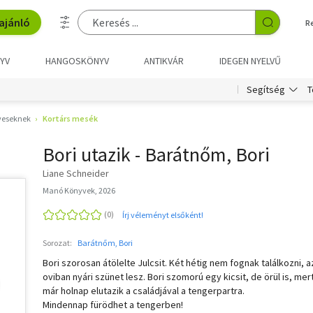
ajánló
R
YV
HANGOSKÖNYV
ANTIKVÁR
IDEGEN NYELVŰ
T
Segítség
veseknek
Kortárs mesék
Bori utazik - Barátnőm, Bori
Liane Schneider
Manó Könyvek, 2026
Írj véleményt elsőként!
Sorozat:
Barátnőm, Bori
Bori szorosan átölelte Julcsit. Két hétig nem fognak találkozni, a
oviban nyári szünet lesz. Bori szomorú egy kicsit, de örül is, mer
már holnap elutazik a családjával a tengerpartra.
Mindennap fürödhet a tengerben!