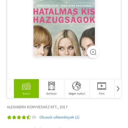
Szótár, nyelvkönyv
Tankönyv, segédkönyv
Társadalomtudomány
Természettudomány
Történelem
Vallás
Könyv
Antikvár
Idegen nyelvű
Film
E-kö
ALEXANDRA KÖNYVESHÁZ KFT., 2017
Olvasói vélemények (1)