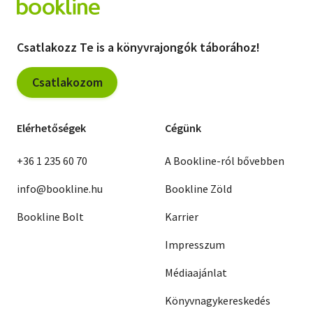
Csatlakozz Te is a könyvrajongók táborához!
Csatlakozom
Elérhetőségek
Cégünk
+36 1 235 60 70
A Bookline-ról bővebben
info@bookline.hu
Bookline Zöld
Bookline Bolt
Karrier
Impresszum
Médiaajánlat
Könyvnagykereskedés