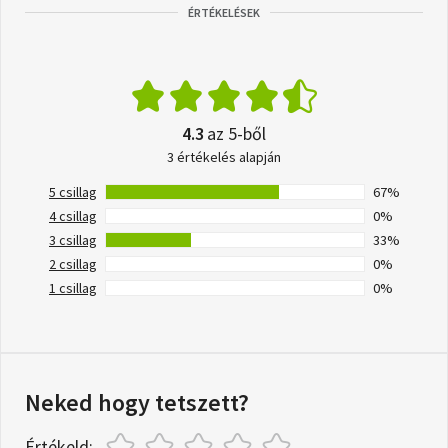
ÉRTÉKELÉSEK
4.3
az 5-ből
3 értékelés alapján
5 csillag
67%
4 csillag
0%
3 csillag
33%
2 csillag
0%
1 csillag
0%
Neked hogy tetszett?
Értékeld: