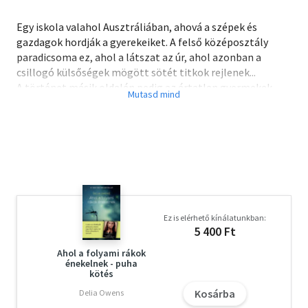
Egy iskola valahol Ausztráliában, ahová a szépek és
gazdagok hordják a gyerekeiket. A felső középosztály
paradicsoma ez, ahol a látszat az úr, ahol azonban a
csillogó külsőségek mögött sötét titkok rejlenek...
A történet másik oldalán pedig az ártatlan gyermekek
állnak, akik tisztaságukban és naivitásukban
szándéktalanul is visszatükrözik szüleik világát, mindazt,
amit azok elrejteni igyekeznek.
Vajon a zaklatónak a gyermeke is zaklatóvá válik? Vajon az
önző kivagyiság gátjai átszakíthatóak? Vajon van esély az
őszinte barátságra, érzelemteli emberi kapcsolatokra a
felszínes magamutogatás mögött?
Ez is elérhető kínálatunkban:
Olvasd el mások véleményét is!
5 400 Ft
Ahol a folyami rákok
énekelnek - puha
kötés
Kosárba
Delia Owens