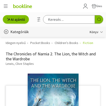
Üres
AI ajánló
Kategóriák
Könyv
Idegen nyelvű
Pocket Books
Children's Books
Fiction
Életmód, egészség
The Chronicles of Narnia 2. The Lion, the Witch and
Erotika
the Wardrobe
Gyermek- és ifjúsági
Lewis, Clive Staples
Hobbi, szabadidő
Irodalom
Művészet
Szakkönyv