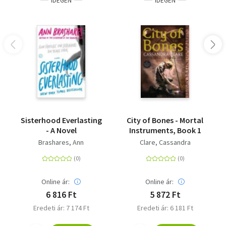
IDEGEN
IDEGEN
Sisterhood Everlasting
City of Bones - Mortal
- A Novel
Instruments, Book 1
Brashares, Ann
Clare, Cassandra
Online ár:
Online ár:
6 816 Ft
5 872 Ft
Eredeti ár: 7 174 Ft
Eredeti ár: 6 181 Ft