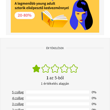
ÉRTÉKELÉSEK
1
az 5-ből
1 értékelés alapján
5 csillag
0%
4 csillag
0%
3 csillag
0%
2 csillag
0%