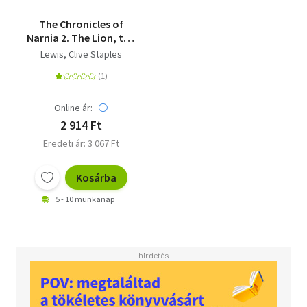
The Chronicles of
Narnia 2. The Lion, the
Witch and the
Lewis, Clive Staples
Wardrobe
Online ár:
2 914 Ft
Eredeti ár: 3 067 Ft
Kosárba
5 - 10 munkanap