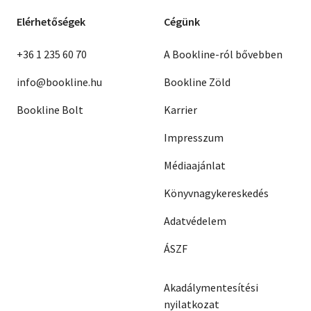
Elérhetőségek
Cégünk
+36 1 235 60 70
A Bookline-ról bővebben
info@bookline.hu
Bookline Zöld
Bookline Bolt
Karrier
Impresszum
Médiaajánlat
Könyvnagykereskedés
Adatvédelem
ÁSZF
Akadálymentesítési
nyilatkozat