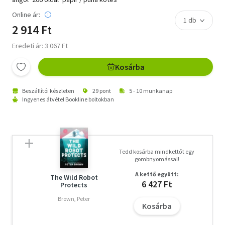
Online ár:
2 914 Ft
Eredeti ár: 3 067 Ft
Kosárba
Beszállítói készleten
29 pont
5 - 10 munkanap
Ingyenes átvétel Bookline boltokban
Tedd kosárba mindkettőt egy
gombnyomással!
A kettő együtt:
The Wild Robot
6 427 Ft
Protects
Brown, Peter
Kosárba