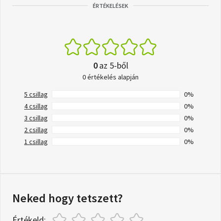
ÉRTÉKELÉSEK
0
az 5-ből
0 értékelés alapján
5 csillag
0%
4 csillag
0%
3 csillag
0%
2 csillag
0%
1 csillag
0%
Neked hogy tetszett?
Értékeld: