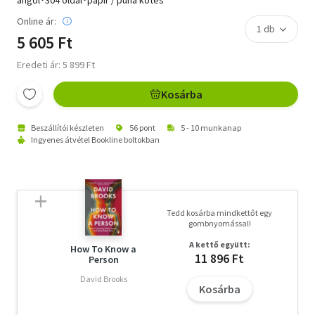
Online ár:
5 605 Ft
Eredeti ár: 5 899 Ft
Kosárba
Beszállítói készleten
56 pont
5 - 10 munkanap
Ingyenes átvétel Bookline boltokban
Tedd kosárba mindkettőt egy
gombnyomással!
A kettő együtt:
How To Know a
11 896 Ft
Person
David Brooks
Kosárba