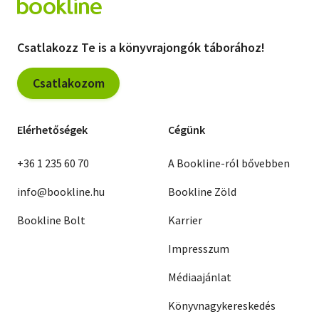
Csatlakozz Te is a könyvrajongók táborához!
Csatlakozom
Elérhetőségek
Cégünk
+36 1 235 60 70
A Bookline-ról bővebben
info@bookline.hu
Bookline Zöld
Bookline Bolt
Karrier
Impresszum
Médiaajánlat
Könyvnagykereskedés