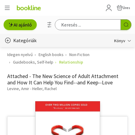
Üres
AI ajánló
Kategóriák
Könyv
Idegen nyelvű
English books
Non-Fiction
Életmód, egészség
Guidebooks, Self-help
Relationship
Erotika
Attached - The New Science of Adult Attachment
Gyermek- és ifjúsági
and How It Can Help You Find--and Keep--Love
Levine, Amir - Heller, Rachel
Hobbi, szabadidő
Irodalom
Művészet
Szakkönyv