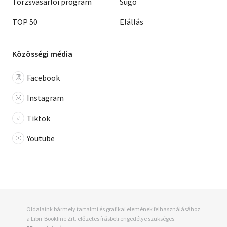
Törzsvásárlói program
Súgó
TOP 50
Elállás
Közösségi média
Facebook
Instagram
Tiktok
Youtube
Oldalaink bármely tartalmi és grafikai elemének felhasználásához
a Libri-Bookline Zrt. előzetes írásbeli engedélye szükséges.