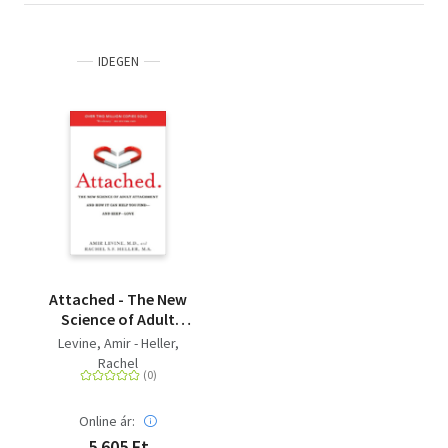
IDEGEN
Attached - The New
Science of Adult
Attachment and How
Levine, Amir - Heller,
It Can Help You Find--
Rachel
and Keep--Love
Online ár:
5 605 Ft