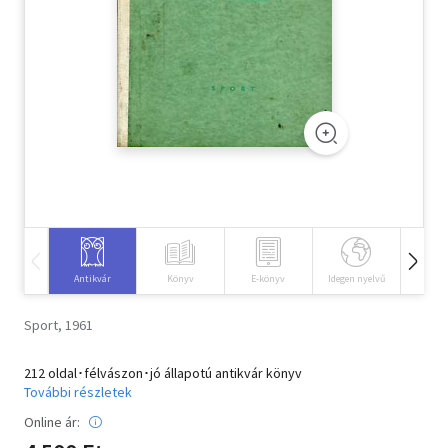
Szótár, nyelvkönyv
Tankönyv, segédkönyv
Társadalomtudomány
Természettudomány
Történelem
Vallás
Antikvár
Könyv
E-könyv
Idegen nyelvű
Hangos
Sport, 1961
212 oldal･félvászon･jó állapotú antikvár könyv
További részletek
Online ár: