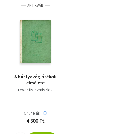
ANTIKVÁR
A bástyavégjátékok
elmélete
Levenfis-Szmiszlov
Online ár:
4 500 Ft