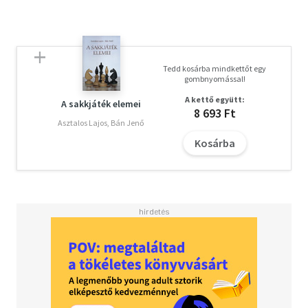
Tedd kosárba mindkettőt egy
gombnyomással!
A kettő együtt:
A sakkjáték elemei
8 693 Ft
Asztalos Lajos, Bán Jenő
Kosárba