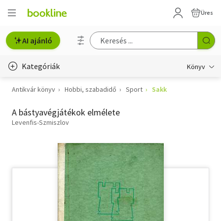
Üres
AI ajánló
Kategóriák
Könyv
Antikvár könyv
Hobbi, szabadidő
Sport
Sakk
Életmód, egészség
A bástyavégjátékok elmélete
Erotika
Levenfis-Szmiszlov
Gyermek- és ifjúsági
Hobbi, szabadidő
Irodalom
Művészet
Szakkönyv