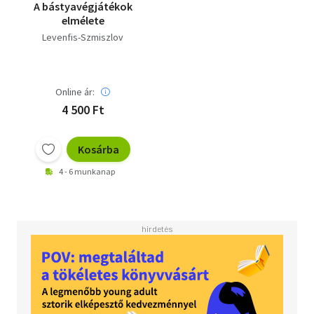
A bástyavégjátékok
elmélete
Levenfis-Szmiszlov
Online ár:
4 500 Ft
Kosárba
4 - 6 munkanap