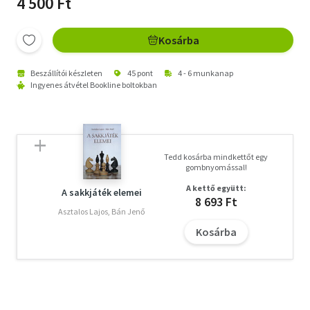
4 500 Ft
Kosárba
Beszállítói készleten
45 pont
4 - 6 munkanap
Ingyenes átvétel Bookline boltokban
Tedd kosárba mindkettőt egy
gombnyomással!
A kettő együtt:
A sakkjáték elemei
8 693 Ft
Asztalos Lajos, Bán Jenő
Kosárba