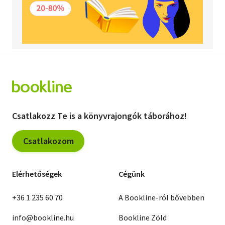
Csatlakozz Te is a könyvrajongók táborához!
Csatlakozom
Elérhetőségek
Cégünk
+36 1 235 60 70
A Bookline-ról bővebben
info@bookline.hu
Bookline Zöld