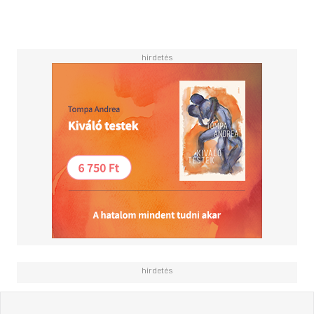
in der Chaostheorie wichtig ist, führt jedes Kapitel durch
ein spannendes Phänomen, ordnet es physikalisch ein und
liefert Aha-Momente für den Alltag.Ein Buch zum
Stöbern, Staunen und Weitererzählen – für alle, die die
Welt um sich herum besser verstehen möchten.