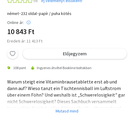
Írj véleményt elsőként!
német･232 oldal･papír / puha kötés
Online ár:
10 843 Ft
Eredeti ár: 11 413 Ft
Előjegyzem
108 pont
Ingyenes átvétel Bookline boltokban
Warum steigt eine Vitaminbrausetablette erst ab und
dann auf? Wieso tanzt ein Tischtennisball im Luftstrom
über einem Föhn? Und weshalb ist „Schwerelosigkeit" gar
nicht Schwerelosigkeit? Dieses Sachbuch versammelt
kurzweilige Kapitel voller Alltagsphysik – überraschend,
verständlich und unterhaltsam. Von der Bananenflanke
über das Jungbleiben durch schnellste Bewegungen bis
hin zur Naturkonstanten, die kaum jemand kennt, die aber