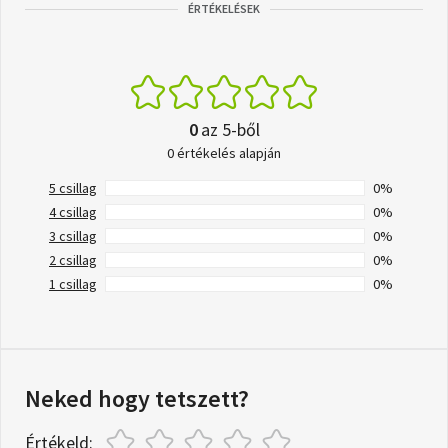
ÉRTÉKELÉSEK
0
az 5-ből
0 értékelés alapján
5 csillag
0%
4 csillag
0%
3 csillag
0%
2 csillag
0%
1 csillag
0%
Neked hogy tetszett?
Értékeld: