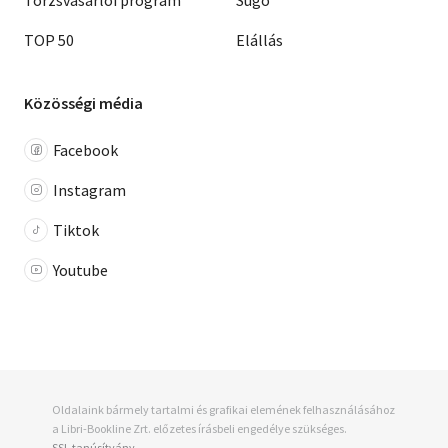
Törzsvásárlói program
Súgó
TOP 50
Elállás
Közösségi média
Facebook
Instagram
Tiktok
Youtube
Oldalaink bármely tartalmi és grafikai elemének felhasználásához
a Libri-Bookline Zrt. előzetes írásbeli engedélye szükséges.
SSL tanúsítvány