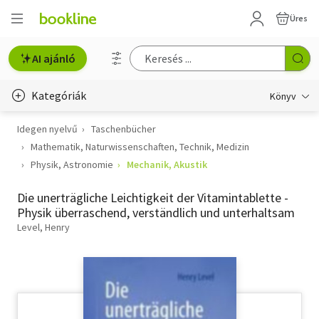
Üres
AI ajánló
Kategóriák
Könyv
Idegen nyelvű
Taschenbücher
Életmód, egészség
Mathematik, Naturwissenschaften, Technik, Medizin
Erotika
Physik, Astronomie
Mechanik, Akustik
Gyermek- és ifjúsági
Die unerträgliche Leichtigkeit der Vitamintablette -
Physik überraschend, verständlich und unterhaltsam
Hobbi, szabadidő
Level, Henry
Irodalom
Művészet
Szakkönyv