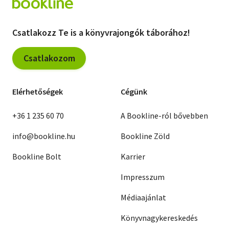
Csatlakozz Te is a könyvrajongók táborához!
Csatlakozom
Elérhetőségek
Cégünk
+36 1 235 60 70
A Bookline-ról bővebben
info@bookline.hu
Bookline Zöld
Bookline Bolt
Karrier
Impresszum
Médiaajánlat
Könyvnagykereskedés