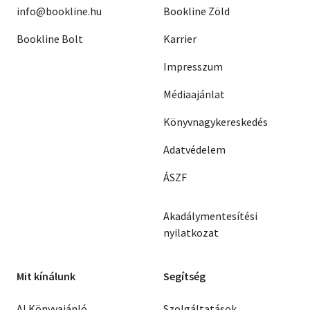
info@bookline.hu
Bookline Zöld
Bookline Bolt
Karrier
Impresszum
Médiaajánlat
Könyvnagykereskedés
Adatvédelem
ÁSZF
Akadálymentesítési
nyilatkozat
Mit kínálunk
Segítség
AI Könyvajánló
Szolgáltatások