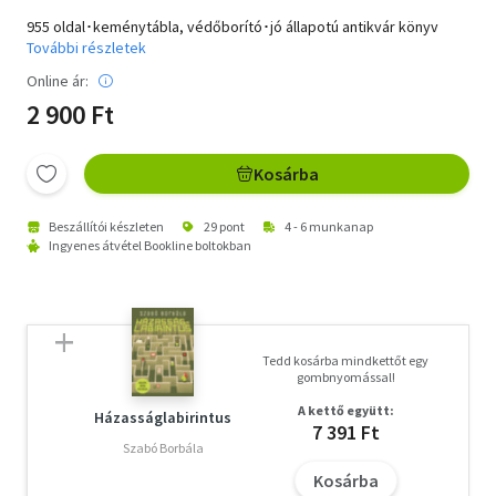
955 oldal･keménytábla, védőborító･jó állapotú antikvár könyv
További részletek
Online ár:
2 900 Ft
Kosárba
Beszállítói készleten
29 pont
4 - 6 munkanap
Ingyenes átvétel Bookline boltokban
Tedd kosárba mindkettőt egy
gombnyomással!
A kettő együtt:
Házasságlabirintus
7 391 Ft
Szabó Borbála
Kosárba