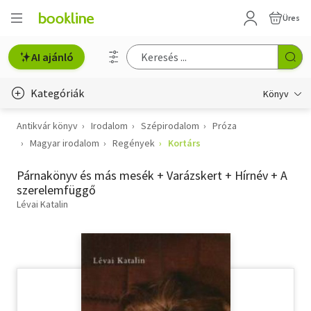
Üres
AI ajánló
Kategóriák
Könyv
Antikvár könyv
Irodalom
Szépirodalom
Próza
Életmód, egészség
Magyar irodalom
Regények
Kortárs
Erotika
Párnakönyv és más mesék + Varázskert + Hírnév + A
Gyermek- és ifjúsági
szerelemfüggő
Lévai Katalin
Hobbi, szabadidő
Irodalom
Művészet
Szakkönyv