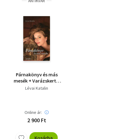
ANTIKVÁR
Párnakönyv és más
mesék + Varázskert +
Hírnév + A
Lévai Katalin
szerelemfüggő
Online ár:
2 900 Ft
Kosárba