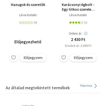
Hazugok és szeretők
Karácsonyi égbolt -
Egy titkos szerelem
története
Lévai Katalin
Lévai Katalin
Online ár:
2 430 Ft
Előjegyezhető
Eredeti ár: 2 699 Ft
Előjegyzem
Előjegyzem
Teljes lista
Az általad megtekintett termékek