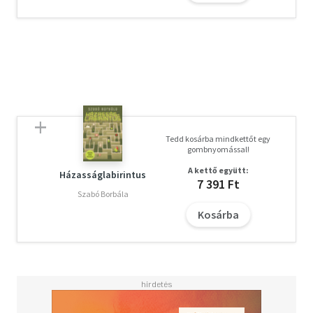
Tedd kosárba mindkettőt egy
gombnyomással!
A kettő együtt:
Házasságlabirintus
7 391 Ft
Szabó Borbála
Kosárba