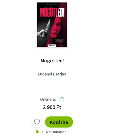
Mögötted!
Ludányi Bettina
Online ár:
2 900 Ft
Kosárba
4 - 6 munkanap