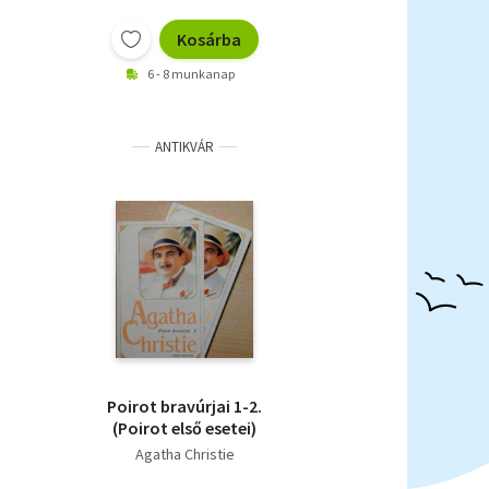
Kosárba
6 - 8 munkanap
ANTIKVÁR
Poirot ​bravúrjai 1-2.
(Poirot első esetei)
Agatha Christie