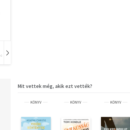
vű
Hangoskönyv
Film
Zene
Mit vettek még, akik ezt vették?
KÖNYV
KÖNYV
KÖNYV