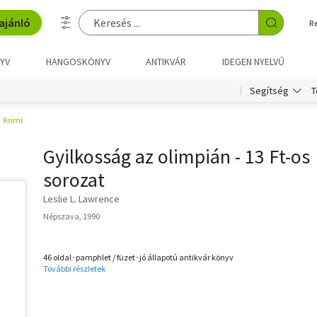
ajánló
R
YV
HANGOSKÖNYV
ANTIKVÁR
IDEGEN NYELVŰ
T
Segítség
Krimi
Gyilkosság az olimpián - 13 Ft-os
sorozat
Leslie L. Lawrence
Népszava, 1990
46 oldal･pamphlet / füzet･jó állapotú antikvár könyv
További részletek