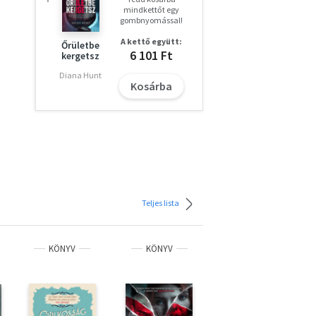
mindkettőt egy
gombnyomással!
A kettő együtt:
Őrületbe
6 101 Ft
kergetsz
Diana Hunt
Kosárba
Teljes lista
KÖNYV
KÖNYV
KÖNYV