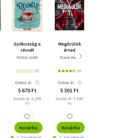
Gyilkosság a
Megőrülök
Jóban-
révnél
érted
rosszban
Hidasi Judit
Diana Hunt
Lauren North
Online ár:
Online ár:
Online ár:
5 670 Ft
5 301 Ft
4 941 Ft
Kiadói ár: 6 299
Kiadói ár: 5 890
Kiadói ár: 5 490
Ft
Ft
Ft
Kosárba
Kosárba
Kosárba
1 - 2 munkanap
1 - 2 munkanap
1 - 2 munkanap