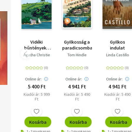
Vidéki
Gyilkosság a
Gyilkos
bűntények -
paradicsomban
indulat
Tizenkét
Agatha Christie
Tom Hindle
Linda Castillo
rejtély Dél-
Angliából
Online ár:
Online ár:
Online ár:
5 400 Ft
4 941 Ft
4 941 Ft
Kiadói ár: 5 999
Kiadói ár: 5 490
Kiadói ár: 5 490
Ft
Ft
Ft
Kosárba
Kosárba
Kosárba
1 - 2 munkanap
1 - 2 munkanap
1 - 2 munkanap