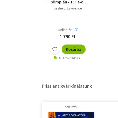
olimpián - 13 Ft-os
sorozat
Leslie L. Lawrence
Online ár:
1 790 Ft
Kosárba
6 - 8 munkanap
Friss antikvár kínálatunk
ANTIKVÁR