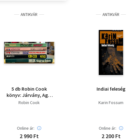
ANTIKVÁR
ANTIKVÁR
5 db Robin Cook
Indiai feleség
könyv: Járvány, Agy,
Halálfélelem, Mutáció,
Robin Cook
Karin Fossum
Akár az Isten - saját
képpel
Online ár:
Online ár:
2 990 Ft
2 200 Ft