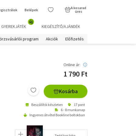
A kosarad
egisztrálok
Belépek
üres
új
GYEREKJÁTÉK
KIEGÉSZÍTŐ/AJÁNDÉK
örzsvásárlói program
Akciók
Előfizetés
Online ár:
1 790 Ft
Kosárba
Beszállítói készleten
17 pont
6 - 8 munkanap
Ingyenes átvétel Bookline boltokban
Tedd kosárba