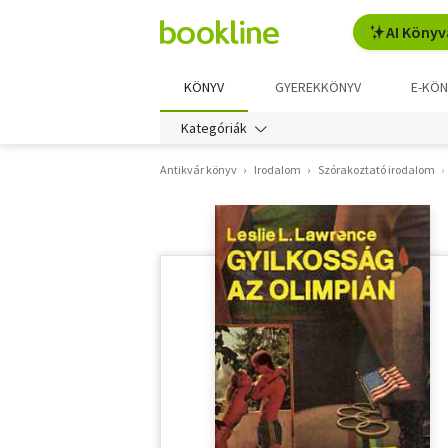
AI Könyv
KÖNYV
GYEREKKÖNYV
E-KÖN
Kategóriák
Antikvár könyv
Irodalom
Szórakoztató irodalom