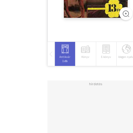
Antikvár
Könyv
E-könyv
Idegen nyel
1 db