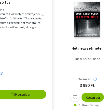
zó tűz
ins
aton és A víz mélyén szerzőjének új,
llere "Mi ütött beléd?" Laurát egész
télettel kezelték. Azt mondták rá,
oblémás, különc. Volt, aki egye...
Hét négyzetméter
Jussi Adler-Olsen
Online ár:
3 990 Ft
Kosárba
Kosárba
6 - 8 munkanap