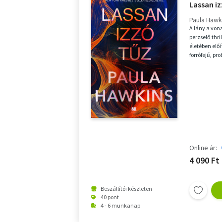
Lassan iz
Paula Hawk
A lány a von
perzselő thri
életében előí
forrófejű, pr
Online ár:
4 090 Ft
Beszállítói készleten
40 pont
4 - 6 munkanap