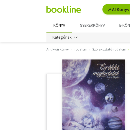
AI Könyv
KÖNYV
GYEREKKÖNYV
E-KÖN
Kategóriák
Antikvár könyv
Irodalom
Szórakoztató irodalom