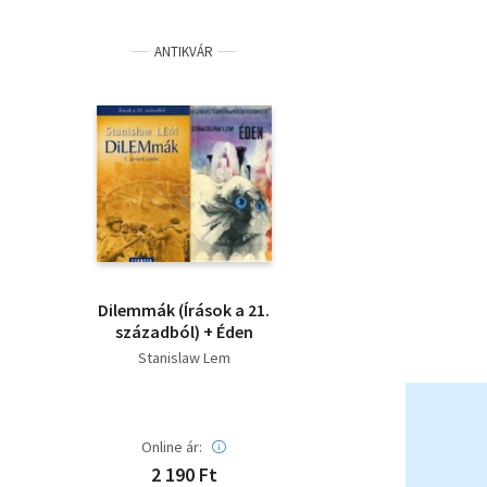
ANTIKVÁR
Dilemmák (Írások a 21.
századból) + Éden
Stanislaw Lem
Online ár:
2 190 Ft