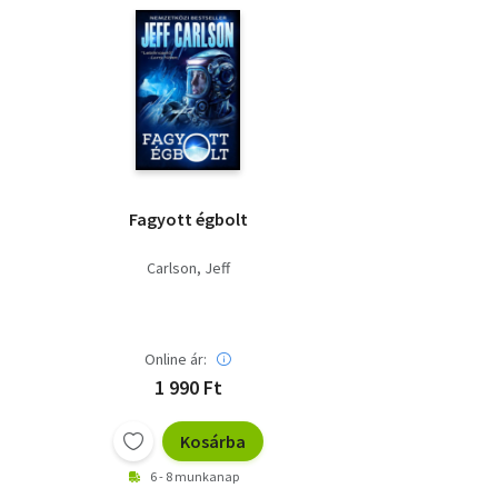
Fagyott égbolt
Carlson, Jeff
Online ár:
1 990 Ft
Kosárba
6 - 8 munkanap