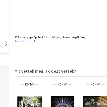
158 oldal･papír / puha kötés･hibátlan, olvasatlan példány
További részletek
vű
Hangoskönyv
Film
Zene
Mit vettek még, akik ezt vették?
KÖNYV
KÖNYV
KÖNYV