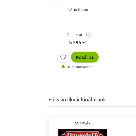
Léria Dipán
Online ár:
5 295 Ft
Kosárba
6 - 8 munkanap
Friss antikvár kínálatunk
ANTIKVÁR