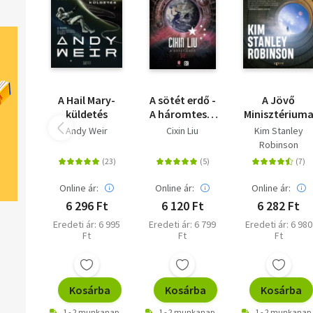
A Hail Mary-
A sötét erdő -
A Jövő
küldetés
A háromtest-
Minisztérium
trilógia 2.
Andy Weir
Cixin Liu
Kim Stanley
Robinson
Online ár:
Online ár:
Online ár:
6 296 Ft
6 120 Ft
6 282 Ft
Eredeti ár: 6 995
Eredeti ár: 6 799
Eredeti ár: 6 980
Ft
Ft
Ft
Kosárba
Kosárba
Kosárba
1 - 2 munkanap
1 - 2 munkanap
1 - 2 munkanap