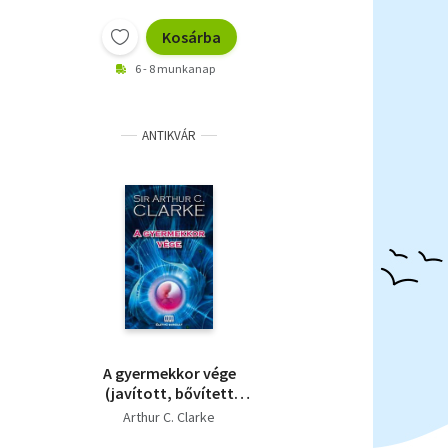
Kosárba
6 - 8 munkanap
ANTIKVÁR
A gyermekkor vége
(javított, bővített
kiadás)
Arthur C. Clarke