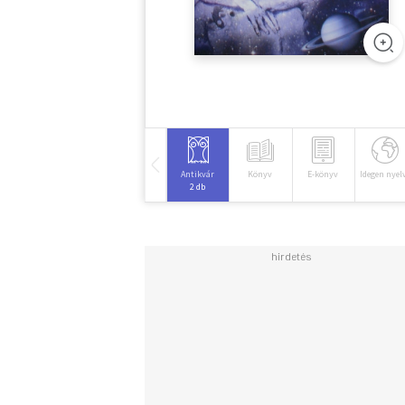
Antikvár
Könyv
E-könyv
Idegen nyel
2 db