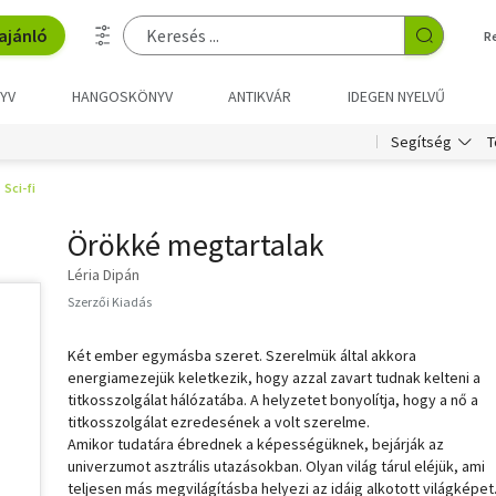
ajánló
R
YV
HANGOSKÖNYV
ANTIKVÁR
IDEGEN NYELVŰ
T
Segítség
Sci-fi
Örökké megtartalak
Léria Dipán
Szerzői Kiadás
Két ember egymásba szeret. Szerelmük által akkora
energiamezejük keletkezik, hogy azzal zavart tudnak kelteni a
titkosszolgálat hálózatába. A helyzetet bonyolítja, hogy a nő a
titkosszolgálat ezredesének a volt szerelme.
Amikor tudatára ébrednek a képességüknek, bejárják az
univerzumot asztrális utazásokban. Olyan világ tárul eléjük, ami
teljesen más megvilágításba helyezi az idáig alkotott világképet