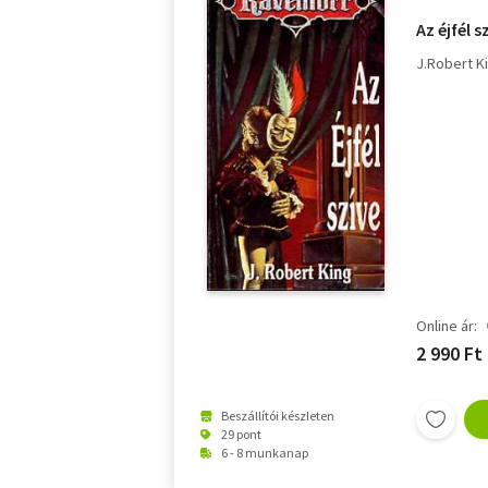
Az éjfél s
J.Robert K
Online ár:
2 990 Ft
Beszállítói készleten
29 pont
6 - 8 munkanap