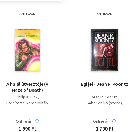
ANTIKVÁR
ANTIKVÁR
A halál útvesztője (A
Égi jel - Dean R. Koontz
Maze of Death)
Philip K. Dick
Dean R. Koontz
Fordította: Veres Mihály
Gábor Anikó (szerk.)
Balázs Ildikó (ford.)
Online ár:
Online ár:
1 990 Ft
1 790 Ft