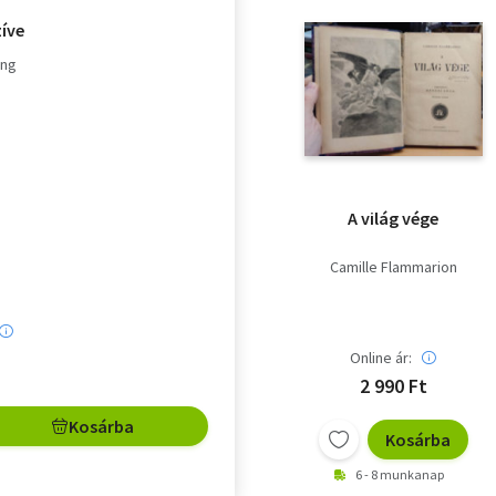
zíve
ing
A világ vége
Camille Flammarion
Online ár:
2 990 Ft
Kosárba
Kosárba
6 - 8 munkanap