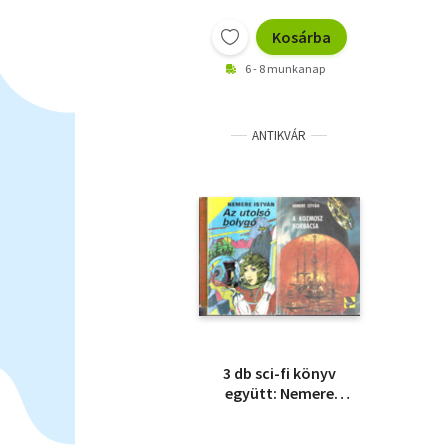
Kosárba
6 - 8 munkanap
ANTIKVÁR
3 db sci-fi könyv
együtt: Nemere
István:A kozmosz
korbácsa + Az utolsó