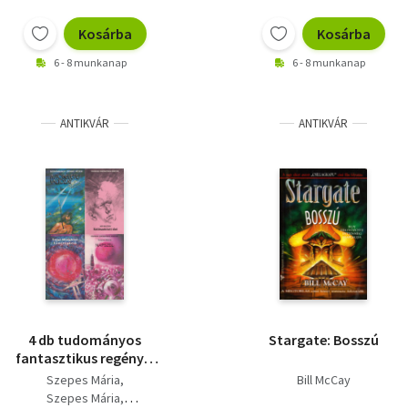
Kosárba
Kosárba
6 - 8 munkanap
6 - 8 munkanap
ANTIKVÁR
ANTIKVÁR
4 db tudományos
Stargate: Bosszú
fantasztikus regény a
Kozmosz Fantasztikus
Szepes Mária
Bill McCay
Könyvek sorozatból: A
Szepes Mária