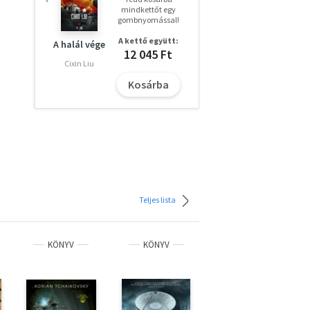
mindkettőt egy
gombnyomással!
A kettő együtt:
A halál vége
12 045 Ft
Cixin Liu
Kosárba
Teljes lista
KÖNYV
KÖNYV
KÖNYV