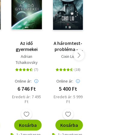
Az idő
A háromtest-
Bionauták
a
gyermekei
probléma - A
háromtest-
Adrian
Cixin Liu
Markovics
trilógia 1.
Tchaikovsky
Botond
Online ár:
Online ár:
Online ár:
6 746 Ft
5 400 Ft
4 752 Ft
Eredeti ár: 7 495
Eredeti ár: 5 999
Kiadói ár: 5 280
Ft
Ft
Ft
Kosárba
Kosárba
Kosárba
1 - 2 munkanap
1 - 2 munkanap
1 - 2 munkanap