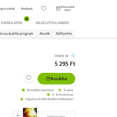
A kosarad
egisztrálok
Belépek
üres
új
GYEREKJÁTÉK
KIEGÉSZÍTŐ/AJÁNDÉK
örzsvásárlói program
Akciók
Előfizetés
Online ár:
5 295 Ft
Kosárba
Beszállítói készleten
52 pont
6 - 8 munkanap
Ingyenes átvétel Bookline boltokban
.
Tedd kosárba