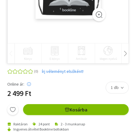
Szótár, nyelvkönyv
Tankönyv, segédkönyv
Társadalomtudomány
Természettudomány
Könyv
E-könyv
Antikvár
Idegen nyelvű
Hangos
Történelem
Írj véleményt elsőként!
Vallás
Online ár:
2 499 Ft
Kosárba
Raktáron
24 pont
2 - 3 munkanap
Ingyenes átvétel Bookline boltokban