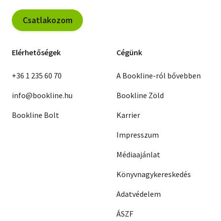
Csatlakozom
Elérhetőségek
Cégünk
+36 1 235 60 70
A Bookline-ról bővebben
info@bookline.hu
Bookline Zöld
Bookline Bolt
Karrier
Impresszum
Médiaajánlat
Könyvnagykereskedés
Adatvédelem
ÁSZF