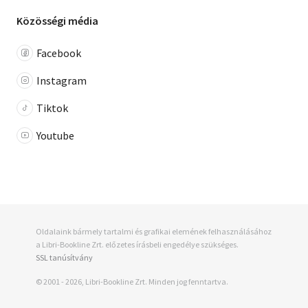
Közösségi média
Facebook
Instagram
Tiktok
Youtube
Oldalaink bármely tartalmi és grafikai elemének felhasználásához
a Libri-Bookline Zrt. előzetes írásbeli engedélye szükséges.
SSL tanúsítvány
© 2001 - 2026, Libri-Bookline Zrt. Minden jog fenntartva.