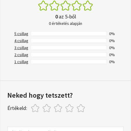
0
az 5-ből
0 értékelés alapján
5 csillag
0%
4 csillag
0%
3 csillag
0%
2 csillag
0%
1 csillag
0%
Neked hogy tetszett?
Értékeld: