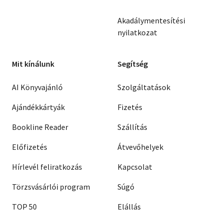
Akadálymentesítési
nyilatkozat
Mit kínálunk
Segítség
AI Könyvajánló
Szolgáltatások
Ajándékkártyák
Fizetés
Bookline Reader
Szállítás
Előfizetés
Átvevőhelyek
Hírlevél feliratkozás
Kapcsolat
Törzsvásárlói program
Súgó
TOP 50
Elállás