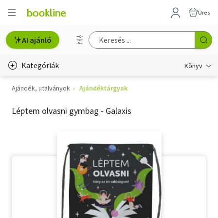
Üres
AI ajánló
Kategóriák
Könyv
Ajándék, utalványok
Ajándéktárgyak
Életmód, egészség
Léptem olvasni gymbag - Galaxis
Erotika
Gyermek- és ifjúsági
Hobbi, szabadidő
Irodalom
Művészet
Szakkönyv