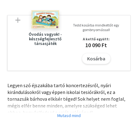
Tedd kosárba mindkettőt egy
gombnyomással!
Óvodás vagyok! -
készségfejlesztő
A kettő együtt:
társasjáték
10 090 Ft
Kosárba
Legyen szó éjszakába tartó koncertezésről, nyári
kirándulásokról vagy éppen iskolai tesiórákról, ez a
tornazsák bárhova elkísér téged! Sok helyet nem foglal,
mégis elfér benne minden, amelyre szükséged lehet
ahhoz, hogy felfedezd a saját valóságod!
A táska mérete: 37x42,5 cm
Anyaga: 190T poliészter