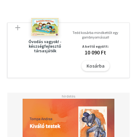
Tedd kosárba mindkettőt egy
gombnyomással!
Óvodás vagyok! -
készségfejlesztő
A kettő együtt:
társasjáték
10 090 Ft
Kosárba