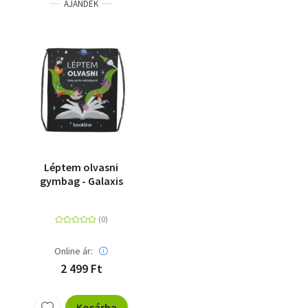
AJÁNDÉK
Léptem olvasni
gymbag - Galaxis
Online ár:
2 499 Ft
Kosárba