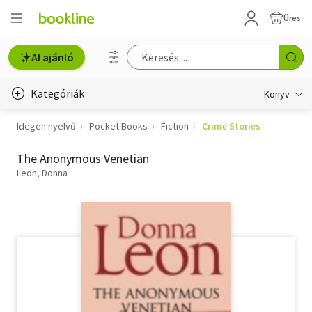
Üres
AI ajánló
Kategóriák
Könyv
Idegen nyelvű
Pocket Books
Fiction
Crime Stories
Életmód, egészség
The Anonymous Venetian
Erotika
Leon, Donna
Gyermek- és ifjúsági
Hobbi, szabadidő
Irodalom
Művészet
Szakkönyv