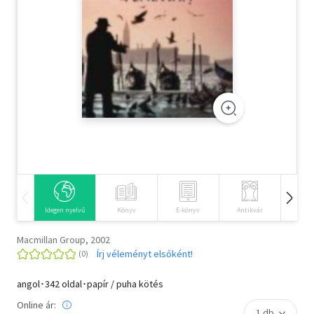
Szótár, nyelvkönyv
Tankönyv, segédkönyv
Társadalomtudomány
Természettudomány
Történelem
Vallás
Idegen nyelvű
Könyv
E-könyv
Antikvár
Hangos
Macmillan Group, 2002
Írj véleményt elsőként!
angol･342 oldal･papír / puha kötés
Online ár: