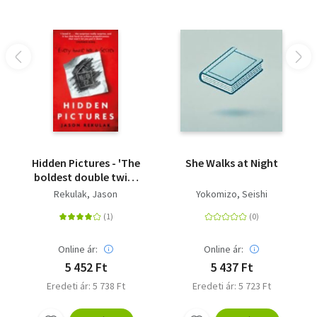
Hidden Pictures - 'The
She Walks at Night
boldest double twist
of the year' The Times
Rekulak, Jason
Yokomizo, Seishi
Online ár:
Online ár:
5 452 Ft
5 437 Ft
Eredeti ár: 5 738 Ft
Eredeti ár: 5 723 Ft