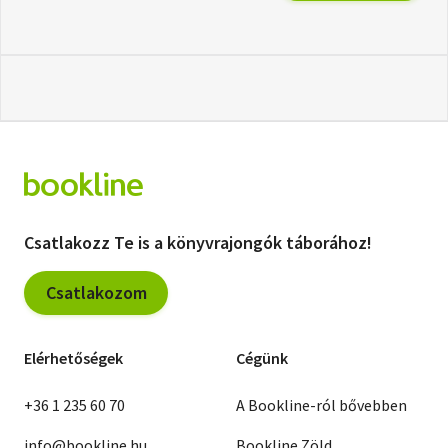
Csatlakozz Te is a könyvrajongók táborához!
Csatlakozom
Elérhetőségek
Cégünk
+36 1 235 60 70
A Bookline-ról bővebben
info@bookline.hu
Bookline Zöld