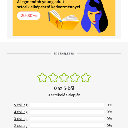
ÉRTÉKELÉSEK
0
az 5-ből
0 értékelés alapján
5 csillag
0%
4 csillag
0%
3 csillag
0%
2 csillag
0%