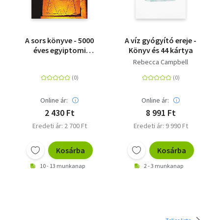
A sors könyve - 5000
A víz gyógyító ereje -
éves egyiptomi
Könyv és 44 kártya
jóslatok a XXI. század
Rebecca Campbell
embere számára
Online ár:
Online ár:
2 430 Ft
8 991 Ft
Eredeti ár: 2 700 Ft
Eredeti ár: 9 990 Ft
Kosárba
Kosárba
10 - 13 munkanap
2 - 3 munkanap