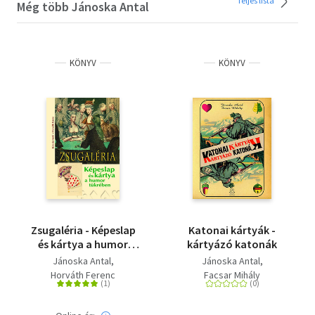
Teljes lista
Még több Jánoska Antal
KÖNYV
KÖNYV
Zsugaléria - Képeslap
Katonai kártyák -
és kártya a humor
kártyázó katonák
tükrében
Jánoska Antal
Jánoska Antal
Horváth Ferenc
Facsar Mihály