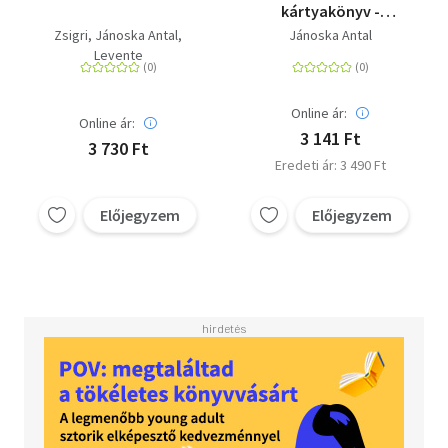
kártyakönyv -
Játékszabályok és
Zsigri
Jánoska Antal
Jánoska Antal
kártyás történetek
Levente
Online ár:
Online ár:
3 141 Ft
3 730 Ft
Eredeti ár: 3 490 Ft
Előjegyzem
Előjegyzem