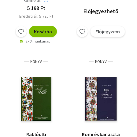
Online ár:
5 198 Ft
Előjegyezhető
Eredeti ár: 5 775 Ft
Kosárba
Előjegyzem
2 - 3 munkanap
KÖNYV
KÖNYV
Rablóulti
Römi és kanaszta