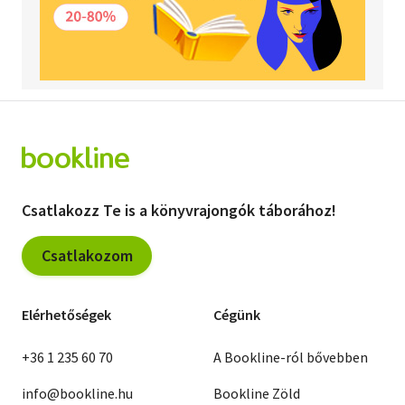
Csatlakozz Te is a könyvrajongók táborához!
Csatlakozom
Elérhetőségek
Cégünk
+36 1 235 60 70
A Bookline-ról bővebben
info@bookline.hu
Bookline Zöld