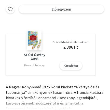
Előjegyzem
Ez is elérhető kínálatunkban:
2 396 Ft
Az Ősi Ösvény
tarot
Kosárba
Howard Rodway
A Magyar Könyvkiadó 1925. körül kiadott “A kártyajóslás
tudománya” cím könyvének hasonmása. A francia kiadásra
hivatkozó fordító Lenormand kisasszony legendájáról,
kártyavetésének módszeréről ír és ismerteti a
Lenormand-kártya lapjainak jelentését.