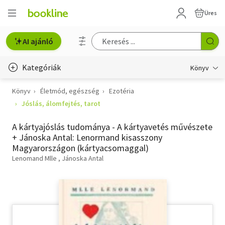
Üres
AI ajánló
Kategóriák
Könyv
Könyv
Életmód, egészség
Ezotéria
Életmód, egészség
Jóslás, álomfejtés, tarot
Erotika
A kártyajóslás tudománya - A kártyavetés művészete
Gyermek- és ifjúsági
+ Jánoska Antal: Lenormand kisasszony
Magyarországon (kártyacsomaggal)
Hobbi, szabadidő
Lenomand Mlle
Jánoska Antal
Irodalom
Művészet
Szakkönyv