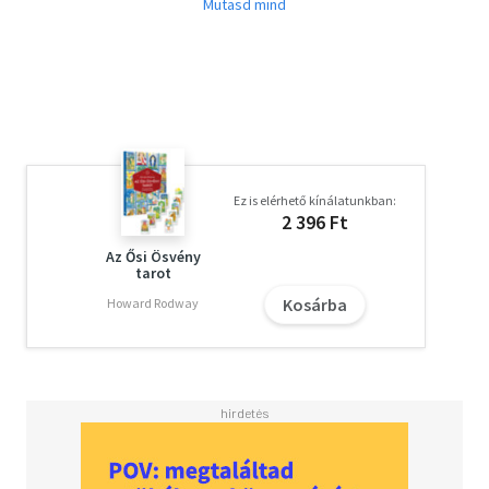
Kultúrtörténetünk talán legismertebb jósnője volt Marie-
Anne Adelaide Lenormand. Életéről és beteljesült
jóslatairól hívei legendákat írtak. Áldásos tevékenységét a
XVIII. század végén és a XIX. század első negyedében
fejtette ki. Párizsi szalonjában ismert személyek
fordultak meg, köztük Josephine császárné és Eötvös
József.
Ez is elérhető kínálatunkban:
2 396 Ft
Az Ősi Ösvény
tarot
Kosárba
Howard Rodway