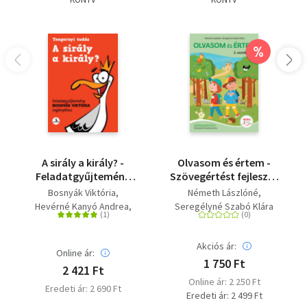
%
A sirály a király? -
Olvasom és értem -
Feladatgyűjtemény
Szövegértést fejlesztő
Bosnyák Viktória
gyakorlatok - 2.
Bosnyák Viktória
Németh Lászlóné
regényéhez
osztály
Hevérné Kanyó Andrea
Seregélyné Szabó Klára
Dudás Győző
Akciós ár:
Online ár:
1 750 Ft
2 421 Ft
Online ár: 2 250 Ft
Eredeti ár: 2 690 Ft
Eredeti ár: 2 499 Ft