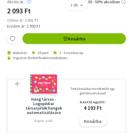
Akciós ár:
30 - 50% akcióban
2 093 Ft
Online ár: 2 691 Ft
Eredeti ár: 2 990 Ft
Kosárba
Raktáron
20 pont
2 - 3 munkanap
Ingyenes átvétel Bookline boltokban
Tedd kosárba mindkettőt egy
gombnyomással!
Hang társas -
A kettő együtt:
Logopédiai
4 193 Ft
társasjáték hangok
automatizálására
Kosárba
Aigner Judit