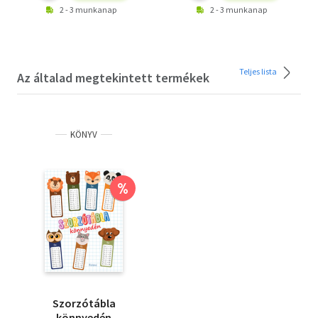
2 - 3 munkanap
2 - 3 munkanap
Teljes lista
Az általad megtekintett termékek
KÖNYV
%
Szorzótábla
könnyedén