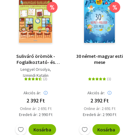
%
%
Suliváró örömök -
30 német-magyar esti
Foglalkoztató- és
mese
fejlesztőkönyv
Lengyel Orsolya
óvodásoknak
Izmindi Katalin
Akciós ár:
Akciós ár:
2 392 Ft
2 392 Ft
Online ár: 2 691 Ft
Online ár: 2 691 Ft
Eredeti ár: 2 990 Ft
Eredeti ár: 2 990 Ft
Kosárba
Kosárba