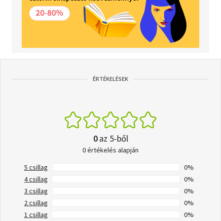
ÉRTÉKELÉSEK
0
az 5-ből
0 értékelés alapján
5 csillag
0%
4 csillag
0%
3 csillag
0%
2 csillag
0%
1 csillag
0%