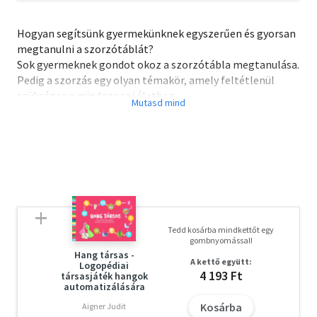
Hogyan segítsünk gyermekünknek egyszerűen és gyorsan
megtanulni a szorzótáblát?
Sok gyermeknek gondot okoz a szorzótábla megtanulása.
Pedig a szorzás egy olyan témakör, amely feltétlenül
szükséges a mindennapi élethez.
Mivel a szorzótábla megtanulása száraz, unalmas és
hosszadalmas művelet a gyerekek számára, ezért
foglalkoztatókönyvünk többféle játékos
megközelítést kínál. Ne feledjük: a gyermek lételeme a
játék, tehát a játék által lehet a legjobban tanítani is
őket! Legyen a szorzótábla-tanulás is játék, egyrészt
azért, hogy a tanulás élvezetes legyen, másrészt
azért, hogy a megszerzett tudás maradandó legyen.
Tedd kosárba mindkettőt egy
gombnyomással!
Hang társas -
A kettő együtt:
Logopédiai
4 193 Ft
társasjáték hangok
automatizálására
Kosárba
Aigner Judit