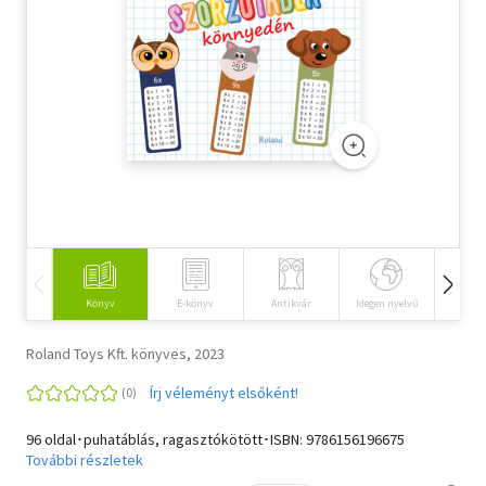
Szótár, nyelvkönyv
Tankönyv, segédkönyv
Társadalomtudomány
Természettudomány
Történelem
Vallás
Könyv
E-könyv
Antikvár
Idegen nyelvű
Hangos
Roland Toys Kft. könyves, 2023
Írj véleményt elsőként!
96 oldal･puhatáblás, ragasztókötött･ISBN:
9786156196675
További részletek