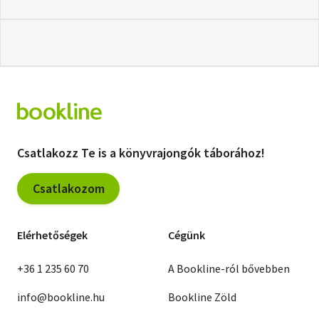
Csatlakozz Te is a könyvrajongók táborához!
Csatlakozom
Elérhetőségek
Cégünk
+36 1 235 60 70
A Bookline-ról bővebben
info@bookline.hu
Bookline Zöld