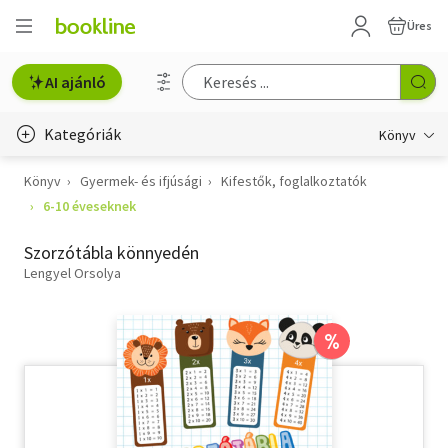
Üres
AI ajánló
Kategóriák
Könyv
Könyv
Gyermek- és ifjúsági
Kifestők, foglalkoztatók
Életmód, egészség
6-10 éveseknek
Erotika
Szorzótábla könnyedén
Gyermek- és ifjúsági
Lengyel Orsolya
Hobbi, szabadidő
%
Irodalom
Művészet
Szakkönyv