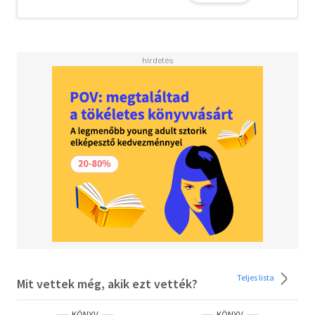
Teljes lista
Mit vettek még, akik ezt vették?
KÖNYV
KÖNYV