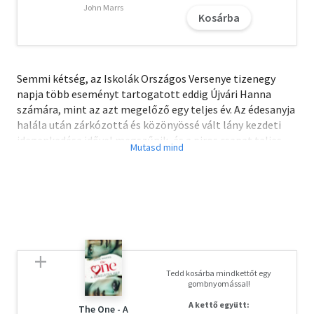
John Marrs
Kosárba
Semmi kétség, az Iskolák Országos Versenye tizenegy
napja több eseményt tartogatott eddig Újvári Hanna
számára, mint az azt megelőző egy teljes év. Az édesanyja
halála után zárkózottá és közönyössé vált lány kezdeti
idegenkedése idővel megszűnik, és a piros csapat teljes
értékű tagjaként minden tehetségét és tudását arra
használja, hogy a Szirtes Gimnázium elnyerje az áhított
kupát. A győzelemig azonban hosszú még az út, és a
Szirtes-csapat tagjai hamar megtanulják, hogy ezen a
vetélkedőn sem a feladatok, sem a versenyzők nem
olyanok, mint amilyennek első pillantásra látszanak. Az
élménytábor árnyas fái alatt könnyen válhat barátból
ellenség, kellemetlen vetélytársból hasznos szövetséges,
Tedd kosárba mindkettőt egy
tartósnak hitt kapcsolatból futó ismeretség…
gombnyomással!
A letöltéssel kapcsolatos kérdésekre
itt
találhat választ.
A kettő együtt:
The One - A