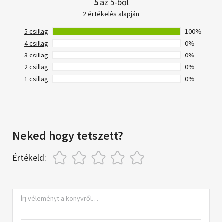
5
az 5-ből
2 értékelés alapján
5 csillag
100%
4 csillag
0%
3 csillag
0%
2 csillag
0%
1 csillag
0%
Neked hogy tetszett?
Értékeld: