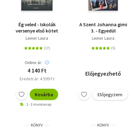
Ég veled - Iskolák
A Szent Johanna gimi
versenye első kötet
3. - Egyedül
Leiner Laura
Leiner Laura
Online ár:
4 140 Ft
Előjegyezhető
Eredeti ár: 4 599 Ft
Kosárba
Előjegyzem
1 - 2 munkanap
KÖNYV
KÖNYV