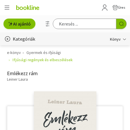
Üres
AI ajánló
Kategóriák
Könyv
e-könyv
Gyermek és ifjúsági
Életmód, egészség
Ifjúsági regények és elbeszélések
Erotika
Emlékezz rám
Gyermek- és ifjúsági
Leiner Laura
Hobbi, szabadidő
Irodalom
Művészet
Szakkönyv