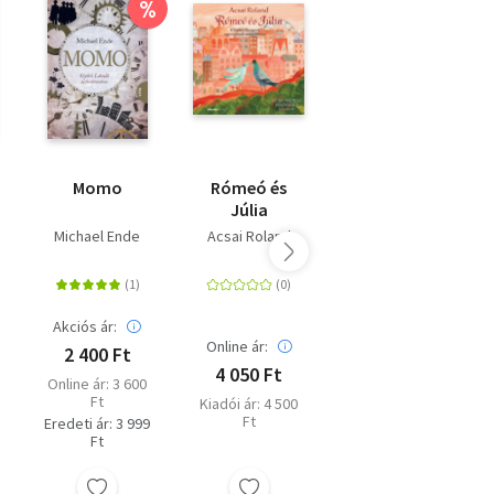
%
 az
Momo
Rómeó és
Kosársuli -
Júlia
Újra a pályán
Michael Ende
Acsai Roland
Kollár Betti
Akciós ár:
Online ár:
Online ár:
2 400 Ft
4 050 Ft
4 482 Ft
Online ár: 3 600
Ft
Kiadói ár: 4 500
Eredeti ár: 4 980
Ft
Ft
Eredeti ár: 3 999
Ft