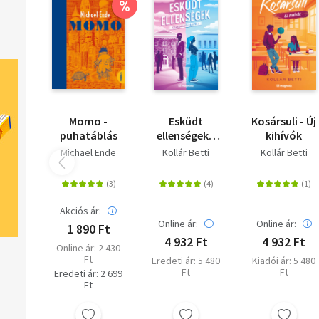
Csak egy kérdés marad a végén: megéri?
%
STEPHAN LEE a Duke egyetemen és a The New Schoolban
diplomázott, majd szerkesztőként dolgozott az Entertainment
Weeklynél és a Bustle-nél. Első könyvével, a K-Pop - Szigorúan
bizalmas!-sal rögtön berobbantotta magát a köztudatba. Kövesd
Instagramon: @stepephan, és Twitteren: @stephanmlee.
Olvasd el mások véleményét is!
Momo -
Esküdt
Kosársuli - Új
puhatáblás
ellenségek -
kihívók
Szerelem első
Michael Ende
Kollár Betti
Kollár Betti
utálatra 1. -
(Különleges
kiadás)
Akciós ár:
Online ár:
Online ár:
1 890 Ft
4 932 Ft
4 932 Ft
Online ár: 2 430
Ft
Eredeti ár: 5 480
Kiadói ár: 5 480
Ft
Ft
Eredeti ár: 2 699
Ft