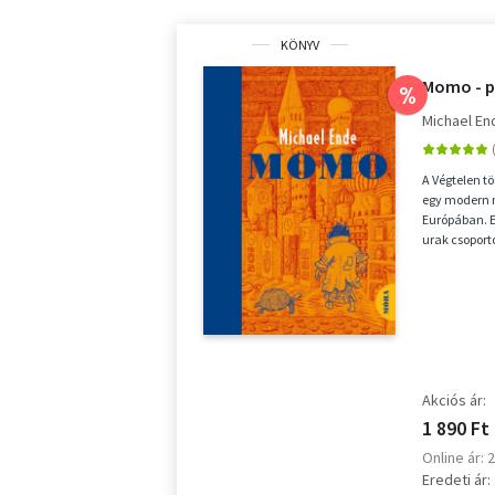
KÖNYV
Momo - p
%
Michael En
A Végtelen t
egy modern n
Európában. E
urak csoport
embereket, és
Akciós ár:
1 890 Ft
Online ár: 
Eredeti ár: