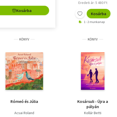
Eredeti ár: 5 480 Ft
Kosárba
Kosárba
1 - 2 munkanap
KÖNYV
KÖNYV
Rómeó és Júlia
Kosársuli - Újra a
pályán
Acsai Roland
Kollár Betti