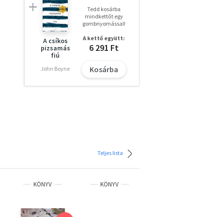
Tedd kosárba
mindkettőt egy
gombnyomással!
A kettő együtt:
A csíkos
6 291 Ft
pizsamás
fiú
Kosárba
John Boyne
agát
zt
Teljes lista
tlen
KÖNYV
KÖNYV
KÖNYV