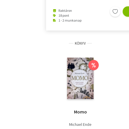
Raktáron
18 pont
1 - 2 munkanap
KÖNYV
%
Momo
Michael Ende