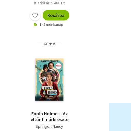
Kiadói ár: 5 480 Ft
Kosárba
1 - 2 munkanap
KÖNYV
Enola Holmes - Az
eltűnt márki esete
Springer, Nancy