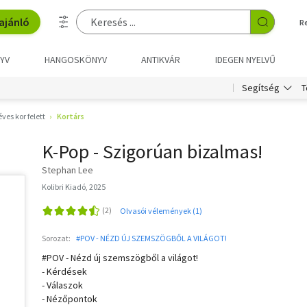
ajánló
R
YV
HANGOSKÖNYV
ANTIKVÁR
IDEGEN NYELVŰ
T
Segítség
éves kor felett
Kortárs
K-Pop - Szigorúan bizalmas!
Stephan Lee
Kolibri Kiadó, 2025
Olvasói vélemények (1)
Sorozat:
#POV - NÉZD ÚJ SZEMSZÖGBŐL A VILÁGOT!
#POV - Nézd új szemszögből a világot!
- Kérdések
- Válaszok
- Nézőpontok