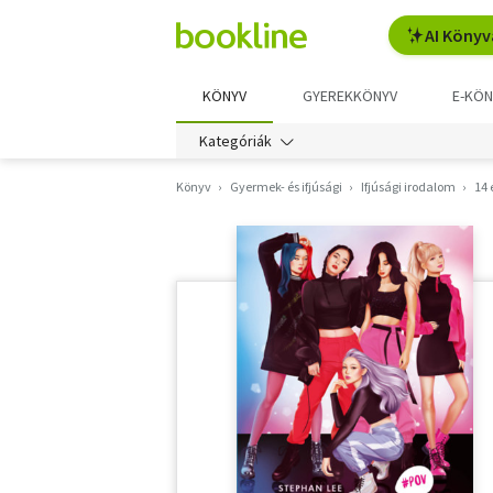
AI Könyv
KÖNYV
GYEREKKÖNYV
E-KÖN
Kategóriák
Könyv
Gyermek- és ifjúsági
Ifjúsági irodalom
14 