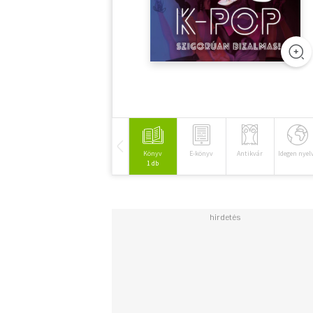
Könyv
E-könyv
Antikvár
Idegen nyel
1 db