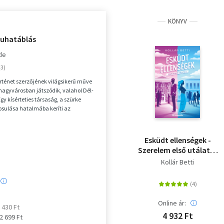
KÖNYV
uhatáblás
de
örténet szerzőjének világsikerű műve
agyvárosban játszódik, valahol Dél-
gy kísérteties társaság, a szürke
osulása hatalmába keríti az
 a...
Esküdt ellenségek -
Szerelem első utálatra
1. - (Különleges kiadás)
Kollár Betti
Online ár:
2 430 Ft
4 932 Ft
 2 699 Ft