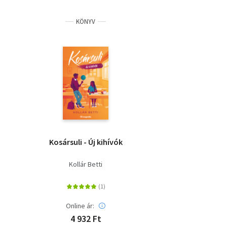
KÖNYV
Kosársuli - Új kihívók
Kollár Betti
Online ár:
4 932 Ft