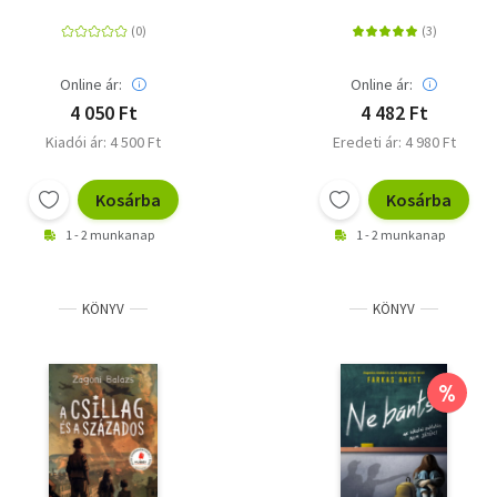
Online ár:
Online ár:
4 050 Ft
4 482 Ft
Kiadói ár: 4 500 Ft
Eredeti ár: 4 980 Ft
Kosárba
Kosárba
1 - 2 munkanap
1 - 2 munkanap
KÖNYV
KÖNYV
%