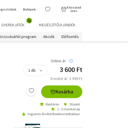
A kosarad
egisztrálok
Belépek
üres
új
GYEREKJÁTÉK
KIEGÉSZÍTŐ/AJÁNDÉK
örzsvásárlói program
Akciók
Előfizetés
Online ár:
3 600 Ft
Eredeti ár: 3 999 Ft
Kosárba
Raktáron
36 pont
1 - 2 munkanap
Ingyenes átvétel Bookline boltokban