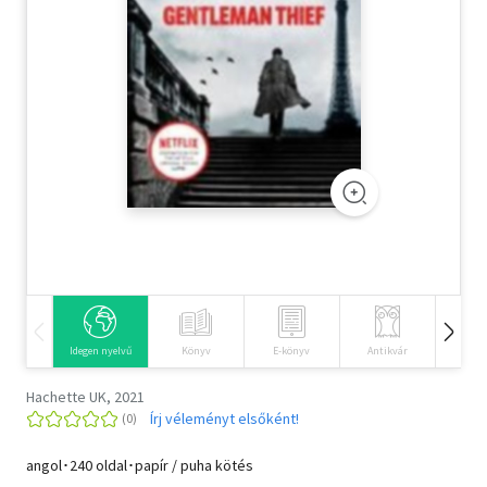
Szótár, nyelvkönyv
Tankönyv, segédkönyv
Társadalomtudomány
Természettudomány
Történelem
Vallás
Idegen nyelvű
Könyv
E-könyv
Antikvár
Hangos
Hachette UK, 2021
Írj véleményt elsőként!
angol･240 oldal･papír / puha kötés