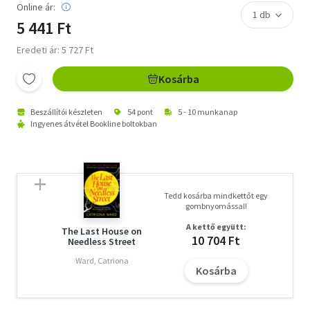
Online ár:
5 441 Ft
Eredeti ár: 5 727 Ft
Kosárba
Beszállítói készleten
54 pont
5 - 10 munkanap
Ingyenes átvétel Bookline boltokban
Tedd kosárba mindkettőt egy
gombnyomással!
A kettő együtt:
The Last House on
10 704 Ft
Needless Street
Ward, Catriona
Kosárba