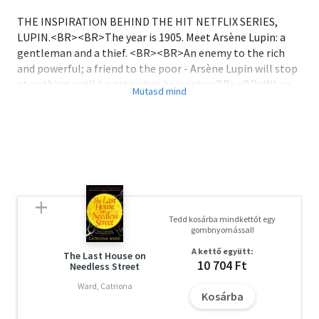
THE INSPIRATION BEHIND THE HIT NETFLIX SERIES,
LUPIN.<BR><BR>The year is 1905. Meet Arsène Lupin: a
gentleman and a thief. <BR><BR>An enemy to the rich
and powerful; a friend to the poor - Arsène Lupin will stop
at nothing until he gets what he wants.<BR><BR>When
Arsène Lupin is arrested, the police think it's all over. But
the most dangerous place for Lupin is to be behind bars...
Tedd kosárba mindkettőt egy
gombnyomással!
A kettő együtt:
The Last House on
10 704 Ft
Needless Street
Ward, Catriona
Kosárba