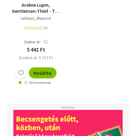
Arsène Lupin,
Gentleman-Thief - The
inspiration behind the
Leblanc, Maurice
hit Netflix TV series,
LUPIN
Online ár:
5 441 Ft
Eredeti ár: 5 727 Ft
Kosárba
5 - 10 munkanap