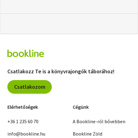
Csatlakozz Te is a könyvrajongók táborához!
Csatlakozom
Elérhetőségek
Cégünk
+36 1 235 60 70
A Bookline-ról bővebben
info@bookline.hu
Bookline Zöld