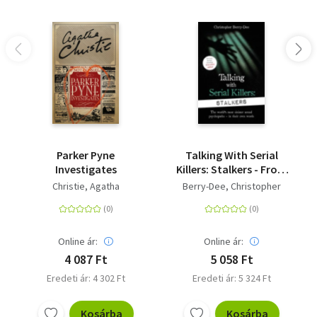
Parker Pyne
Talking With Serial
Investigates
Killers: Stalkers - From
the UK's No. 1 True
Christie, Agatha
Berry-Dee, Christopher
Crime author
Online ár:
Online ár:
4 087 Ft
5 058 Ft
Eredeti ár: 4 302 Ft
Eredeti ár: 5 324 Ft
Kosárba
Kosárba