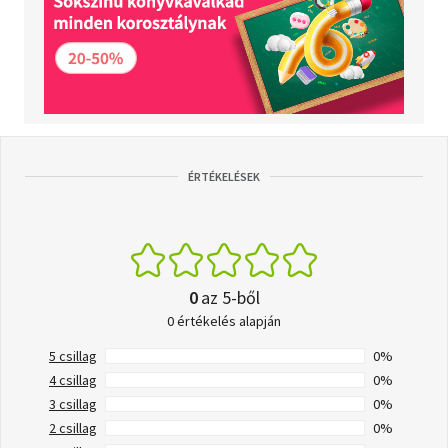
ÉRTÉKELÉSEK
0
az 5-ből
0 értékelés alapján
5 csillag
0%
4 csillag
0%
3 csillag
0%
2 csillag
0%