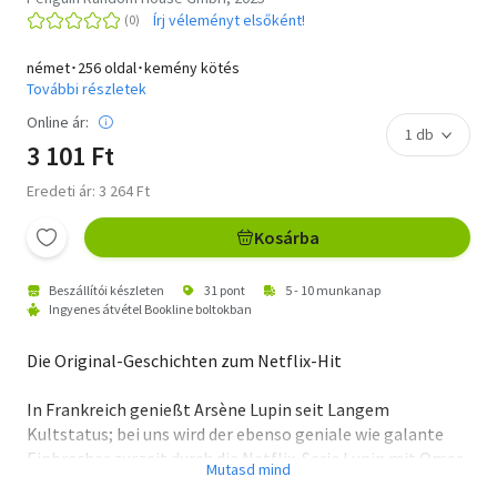
Írj véleményt elsőként!
német･256 oldal･kemény kötés
További részletek
Online ár:
3 101 Ft
Eredeti ár: 3 264 Ft
Kosárba
Beszállítói készleten
31 pont
5 - 10 munkanap
Ingyenes átvétel Bookline boltokban
Die Original-Geschichten zum Netflix-Hit
In Frankreich genießt Arsène Lupin seit Langem
Kultstatus; bei uns wird der ebenso geniale wie galante
Einbrecher zurzeit durch die Netflix-Serie Lupin mit Omar
Sy in der Titelrolle einem größeren Publikum bekannt.