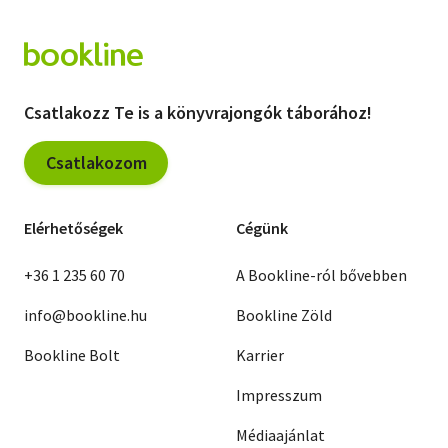
Csatlakozz Te is a könyvrajongók táborához!
Csatlakozom
Elérhetőségek
Cégünk
+36 1 235 60 70
A Bookline-ról bővebben
info@bookline.hu
Bookline Zöld
Bookline Bolt
Karrier
Impresszum
Médiaajánlat