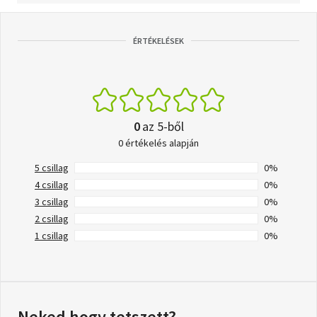
ÉRTÉKELÉSEK
0
az 5-ből
0 értékelés alapján
5 csillag
0%
4 csillag
0%
3 csillag
0%
2 csillag
0%
1 csillag
0%
Neked hogy tetszett?