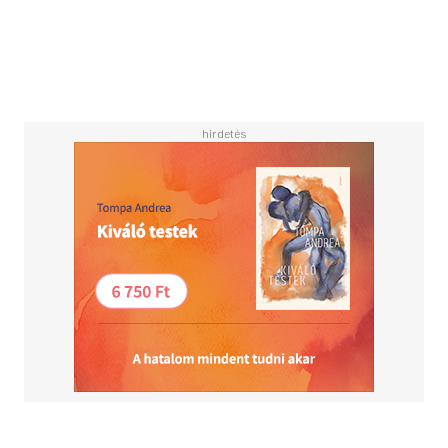
Nun liegt hier der erste Band des Krimi-Klassikers von
Maurice Leblanc als Hardcover-Ausgabe vor. Er
versammelt neun Kurzgeschichten, die auch über 120
Jahre nach ihrer Erstveröffentlichung nichts von ihrem
Charme eingebüßt haben. Begleiten Sie den gerissenen
Verwandlungskünstler Lupin auf seiner Jagd nach edlem
Schmuck und großer Kunst - der Polizei immer
mindestens einen Schritt voraus.
- Selbst der berühmte Herlock Sholmes bekam ihn
nicht zu fassen- Arsène Lupin - bekannt aus unzähligen
Büchern, Verfilmungen, Comics und Mangas - 'Lupin',
der Netflix-Hit seit 2021 geht in die 4. Staffel!- Kriminell
günstige Sonderausgabe