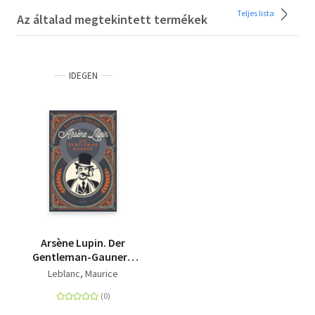
Teljes lista
Az általad megtekintett termékek
IDEGEN
Arsène Lupin. Der
Gentleman-Gauner -
Band 1 des
Leblanc, Maurice
französischen
Meisterdiebes und
Verkleidungskünstlers