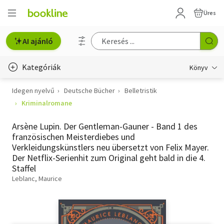
Üres
AI ajánló
Kategóriák
Könyv
Idegen nyelvű
Deutsche Bücher
Belletristik
Életmód, egészség
Kriminalromane
Erotika
Arsène Lupin. Der Gentleman-Gauner - Band 1 des
Gyermek- és ifjúsági
französischen Meisterdiebes und
Verkleidungskünstlers neu übersetzt von Felix Mayer.
Hobbi, szabadidő
Der Netflix-Serienhit zum Original geht bald in die 4.
Staffel
Irodalom
Leblanc, Maurice
Művészet
Szakkönyv