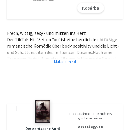
Kosárba
Frech, witzig, sexy - und mitten ins Herz:
Der TikTok-Hit 'Set on You' ist eine herrlich leichtfüßige
romantische Komödie über body positivity und die Licht-
und Schattenseiten des Influencer-Daseins.Nach einer
Trennung findet Plus-size-Fitness-Influencerin Crystal
Chen Trost im Gym, ihrem persönlichen Kraftort - bis
Feuerwehrmann Scott Ritchie auftaucht und regelmäßig
Crystals liebste Fitnessgeräte blockiert. Bald fliegen
ordentlich die Funken.
Doch während die beiden sich im Gym um die Vorherrschaft
batteln, bringt sie ausgerechnet die Verlobungsfeier ihrer
Großeltern auch außerhalb des Fitnessstudios zusammen.
Und Crystal muss
Tedd kosárba mindkettőt egy
feststellen, dass sich unter Scotts durchtrainiertem
gombnyomással!
Äußeren ein weiches Herz verbirgt. Könnten sie am Ende
A kettő együtt:
füreinander sein, was beide bisher vergeblich gesucht
Der zerrissene April