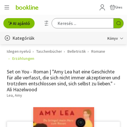
Üres
AI ajánló
Kategóriák
Könyv
Idegen nyelvű
Taschenbücher
Belletristik
Romane
Életmód, egészség
Erzählungen
Erotika
Set on You - Roman | "Amy Lea hat eine Geschichte
Gyermek- és ifjúsági
für alle verfasst, die sich nicht immer akzeptieren und
trotzdem entschlossen sind, sich selbst zu lieben." -
Hobbi, szabadidő
Ali Hazelwood
Lea, Amy
Irodalom
Művészet
Szakkönyv