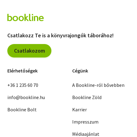
Csatlakozz Te is a könyvrajongók táborához!
Csatlakozom
Elérhetőségek
Cégünk
+36 1 235 60 70
A Bookline-ról bővebben
info@bookline.hu
Bookline Zöld
Bookline Bolt
Karrier
Impresszum
Médiaajánlat