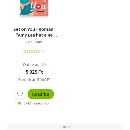
Set on You - Roman |
"Amy Lea hat eine
Geschichte für alle
Lea, Amy
verfasst, die sich nicht
immer akzeptieren
und trotzdem
entschlossen sind, sich
Online ár:
selbst zu lieben." - Ali
5 025 Ft
Hazelwood
Eredeti ár: 5 289 Ft
Kosárba
5 - 10 munkanap