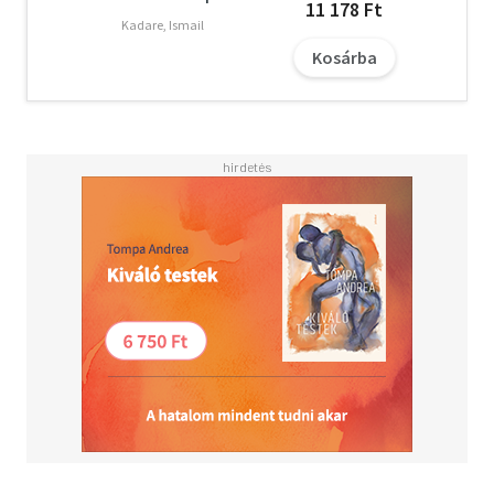
11 178 Ft
haben?
Kadare, Ismail
Als dann aber ein Foto von Crystal und Scott viral geht,
Kosárba
wird der Hass im Internet zur Zerreißprobe für
ihre aufkeimende Liebe...Die Own-Voice Autorin Amy Lea
weiß, wovon sie schreibt - und das tut sie in einem
unnachahmlich humorvollen Ton. In ihrer romantischen
Komödie trifft Female Empowerment durch
Selbstakzeptanz auf eine mitreißende und
leidenschaftliche Liebesgeschichte.'Amy Lea hat eine Ode
an alle verfasst, die mit der Selbstakzeptanz kämpfen und
dennoch entschlossen sind, sich selbst zu lieben.' Ali
Hazelwood, Autorin von 'Die theoretische
Unwahrscheinlichkeit von Liebe'