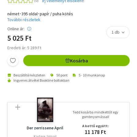
Írj véleményt elsőként!
német･395 oldal･papír / puha kötés
További részletek
Online ár:
5 025 Ft
Eredeti ár: 5 289 Ft
Kosárba
Beszállítói készleten
50 pont
5 - 10 munkanap
Ingyenes átvétel Bookline boltokban
Tedd kosárba mindkettőt egy
gombnyomással!
A kettő együtt:
Der zerrissene April
11 178 Ft
Kadare, Ismail