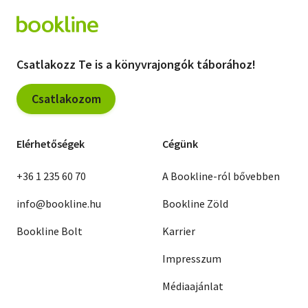
Csatlakozz Te is a könyvrajongók táborához!
Csatlakozom
Elérhetőségek
Cégünk
+36 1 235 60 70
A Bookline-ról bővebben
info@bookline.hu
Bookline Zöld
Bookline Bolt
Karrier
Impresszum
Médiaajánlat