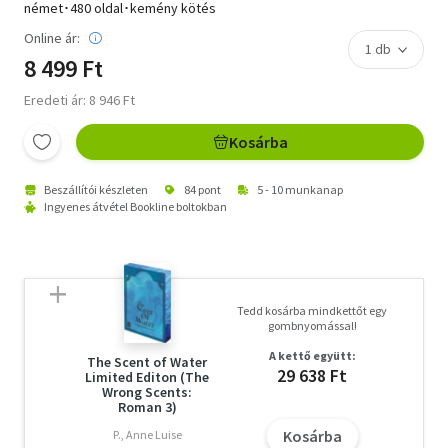
német･480 oldal･kemény kötés
Online ár:
8 499 Ft
Eredeti ár: 8 946 Ft
Kosárba
Beszállítói készleten
84 pont
5 - 10 munkanap
Ingyenes átvétel Bookline boltokban
Tedd kosárba mindkettőt egy
gombnyomással!
A kettő együtt:
The Scent of Water
29 638 Ft
Limited Editon (The
Wrong Scents:
Roman 3)
Kosárba
P., Anne Luise