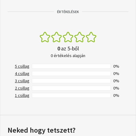
ÉRTÉKELÉSEK
0
az 5-ből
0 értékelés alapján
5 csillag
0%
4 csillag
0%
3 csillag
0%
2 csillag
0%
1 csillag
0%
Neked hogy tetszett?