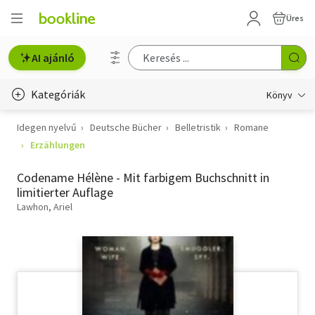
Üres
AI ajánló
Kategóriák
Könyv
Idegen nyelvű
Deutsche Bücher
Belletristik
Romane
Életmód, egészség
Erzählungen
Erotika
Codename Hélène - Mit farbigem Buchschnitt in
Gyermek- és ifjúsági
limitierter Auflage
Lawhon, Ariel
Hobbi, szabadidő
Irodalom
Művészet
Szakkönyv