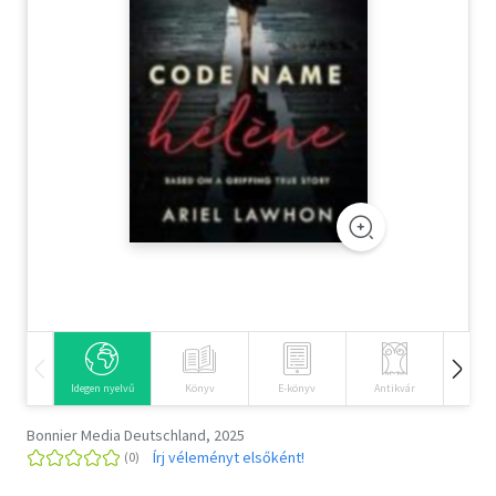
Szótár, nyelvkönyv
Tankönyv, segédkönyv
Társadalomtudomány
Természettudomány
Történelem
Vallás
Idegen nyelvű
Könyv
E-könyv
Antikvár
Hangos
Bonnier Media Deutschland, 2025
Írj véleményt elsőként!