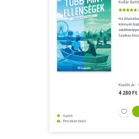
Kollár Bett
Ha állandóan
könnyen bajb
sokféleképpe
Szalkay Arisz
alattomosnak
Kiadói ár:
4 280 Ft
0 pont
Perceken belül