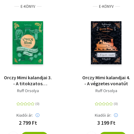
E-KÖNYV
E-KÖNYV
Orczy Mimi kalandjai 3.
Orczy Mimi kalandjai 4.
- A titokzatos
- A végzetes vonatút
budapesti térkép
Ruff Orsolya
Ruff Orsolya
Kiadói ár:
Kiadói ár:
2 799 Ft
3 199 Ft