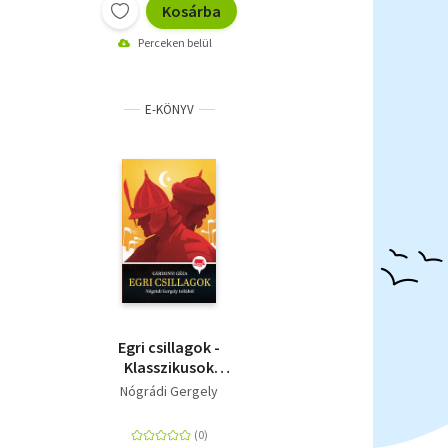
Kosárba
Perceken belül
E-KÖNYV
Egri csillagok -
Klasszikusok
újramesélve 2.
Nógrádi Gergely