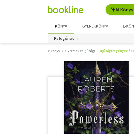
AI Könyv
KÖNYV
GYEREKKÖNYV
E-KÖN
Kategóriák
e-könyv
Gyermek és ifjúsági
Ifjúsági regények és