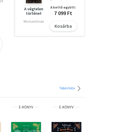
ja
i
A kettő együtt:
A végtelen
majd
7 099 Ft
történet
Michael Ende
et. A
Kosárba
ógia
Teljes lista
E-KÖNYV
E-KÖNYV
E-KÖNYV