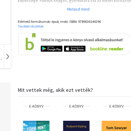
képessége. Paedyn Átlagos, gyerekkora óta az életét kockáztat
azzal, hogy a város nyomornegyedében bujkál, és Látónak adja k
magát. Egy nap tudtán kívül megmenti Kait, Ilya egyik hercegét, 
arra kényszerítik, hogy részt vegyen egy könyörtelen viadalon,
Elérhető formátumok: epub, mobi･ISBN:
9789636144296
aminek az egyedüli célja, hogy az Elitek fitogtathassák az erejük
További részletek
lányra nemcsak a nála jóval tapasztaltabb ellenfelei jelentenek
veszélyt, hanem a herceg iránt egyre erősödő érzései is… A tril
második része 2025 első felében jelenik meg.
A letöltéssel kapcsolatos kérdésekre
itt
találhat választ.
vű
Hangoskönyv
Film
Zene
Mit vettek még, akik ezt vették?
E-KÖNYV
E-KÖNYV
E-KÖNYV