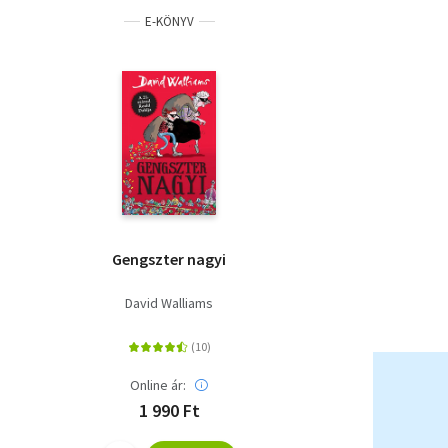
E-KÖNYV
Gengszter nagyi
David Walliams
Online ár:
1 990 Ft