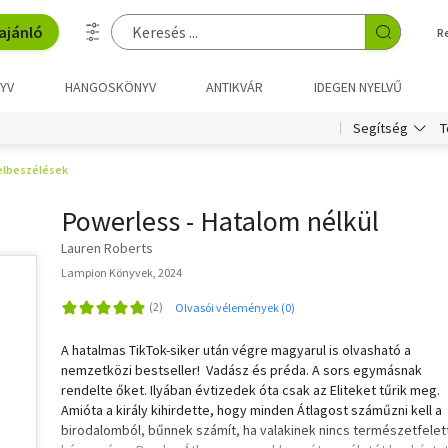
ajánló
R
YV
HANGOSKÖNYV
ANTIKVÁR
IDEGEN NYELVŰ
T
Segítség
 elbeszélések
Powerless - Hatalom nélkül
Lauren Roberts
Lampion Könyvek, 2024
Olvasói vélemények (0)
A hatalmas TikTok-siker után végre magyarul is olvasható a
nemzetközi bestseller! Vadász és préda. A sors egymásnak
rendelte őket. Ilyában évtizedek óta csak az Eliteket tűrik meg.
Amióta a király kihirdette, hogy minden Átlagost száműzni kell a
birodalomból, bűnnek számít, ha valakinek nincs természetfelett