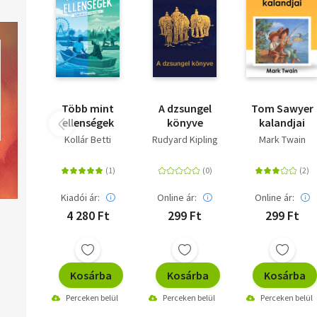
Több mint
A dzsungel
Tom Sawyer
ellenségek
könyve
kalandjai
Kollár Betti
Rudyard Kipling
Mark Twain
Kiadói ár:
Online ár:
Online ár:
4 280 Ft
299 Ft
299 Ft
Kosárba
Kosárba
Kosárba
Perceken belül
Perceken belül
Perceken belül