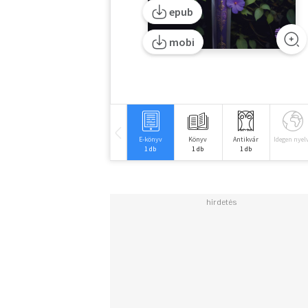
epub
mobi
E-könyv
Könyv
Antikvár
Idegen nyel
1 db
1 db
1 db