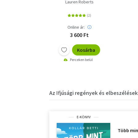
Lauren Roberts
Online ár:
3 600 Ft
Kosárba
Perceken belül
Az Ifjúsági regények és elbeszélések
E-KÖNYV
Több min