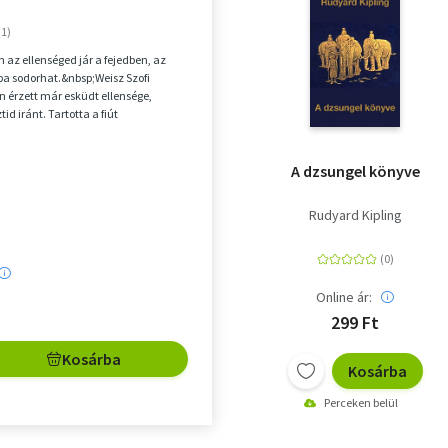
i
 az ellenséged jár a fejedben, az
a sodorhat.&nbsp;Weisz Szofi
n érzett már esküdt ellensége,
tid iránt. Tartotta a fiút
, bosszantónak,...
A dzsungel könyve
Rudyard Kipling
Online ár:
299 Ft
Kosárba
Kosárba
Perceken belül