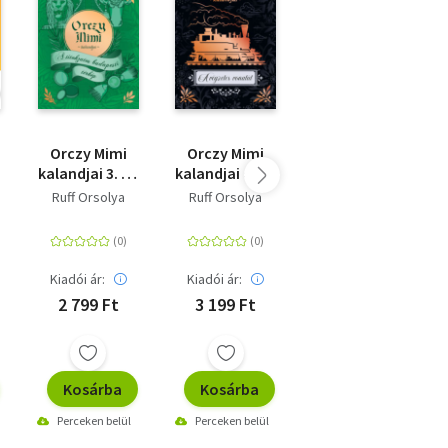
Orczy Mimi
Orczy Mimi
Gengszter
kalandjai 3. - A
kalandjai 4. - A
nagyi
titokzatos
végzetes
Ruff Orsolya
Ruff Orsolya
David Walliams
budapesti
vonatút
térkép
Kiadói ár:
Kiadói ár:
Online ár:
2 799 Ft
3 199 Ft
1 990 Ft
Kosárba
Kosárba
Kosárba
Perceken belül
Perceken belül
Perceken belül