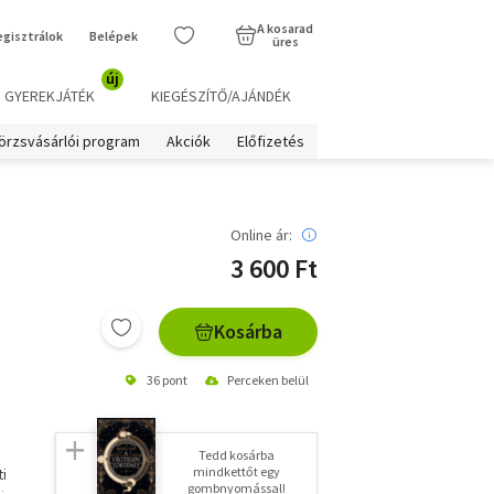
A kosarad
egisztrálok
Belépek
üres
új
GYEREKJÁTÉK
KIEGÉSZÍTŐ/AJÁNDÉK
örzsvásárlói program
Akciók
Előfizetés
Online ár:
3 600 Ft
Kosárba
36 pont
Perceken belül
Tedd kosárba
mindkettőt egy
i
gombnyomással!