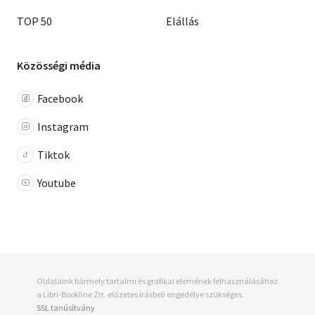
TOP 50
Elállás
Közösségi média
Facebook
Instagram
Tiktok
Youtube
Oldalaink bármely tartalmi és grafikai elemének felhasználásához
a Libri-Bookline Zrt. előzetes írásbeli engedélye szükséges.
SSL tanúsítvány