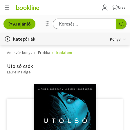
Üres
AI ajánló
Kategóriák
Könyv
Antikvár könyv
Erotika
Irodalom
Életmód, egészség
Utolsó csók
Erotika
Laurelin Paige
Gyermek- és ifjúsági
Hobbi, szabadidő
Irodalom
Művészet
Szakkönyv