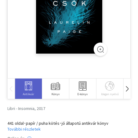
Szótár, nyelvkönyv
Tankönyv, segédkönyv
Társadalomtudomány
Természettudomány
Történelem
Vallás
Antikvár
Könyv
E-könyv
Idegen nyelvű
Hangos
Libri - Insomnia, 2017
441 oldal･papír / puha kötés･jó állapotú antikvár könyv
További részletek