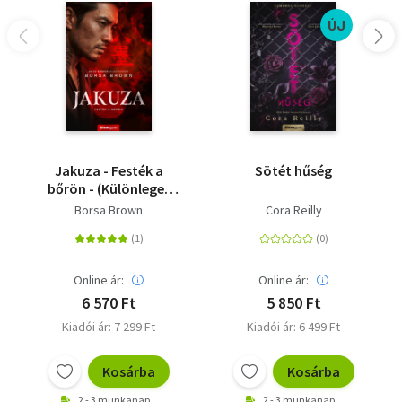
ÚJ
Jakuza - Festék a
Sötét hűség
bőrön - (Különleges
kiadás)
Borsa Brown
Cora Reilly
Online ár:
Online ár:
6 570 Ft
5 850 Ft
Kiadói ár: 7 299 Ft
Kiadói ár: 6 499 Ft
Kosárba
Kosárba
2 - 3 munkanap
2 - 3 munkanap