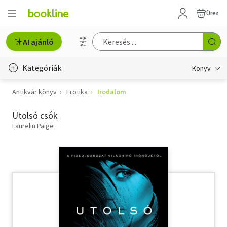
Üres
AI ajánló
Kategóriák
Könyv
Antikvár könyv
Erotika
Irodalom
Életmód, egészség
Utolsó csók
Erotika
Laurelin Paige
Gyermek- és ifjúsági
Hobbi, szabadidő
Irodalom
Művészet
Szakkönyv