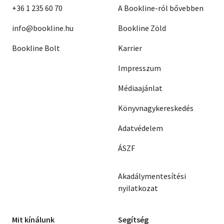
+36 1 235 60 70
A Bookline-ról bővebben
info@bookline.hu
Bookline Zöld
Bookline Bolt
Karrier
Impresszum
Médiaajánlat
Könyvnagykereskedés
Adatvédelem
ÁSZF
Akadálymentesítési
nyilatkozat
Mit kínálunk
Segítség