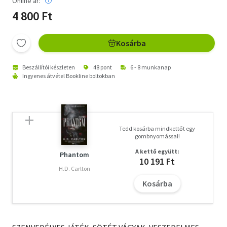
Online ár:
4 800 Ft
Kosárba
Beszállítói készleten
48 pont
6 - 8 munkanap
Ingyenes átvétel Bookline boltokban
Tedd kosárba mindkettőt egy
gombnyomással!
A kettő együtt:
Phantom
10 191 Ft
H.D. Carlton
Kosárba