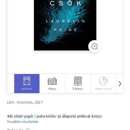
Szótár, nyelvkönyv
Tankönyv, segédkönyv
Társadalomtudomány
Természettudomány
Történelem
Vallás
Antikvár
Könyv
E-könyv
Idegen nyelvű
Hangos
Libri - Insomnia, 2017
441 oldal･papír / puha kötés･jó állapotú antikvár könyv
További részletek