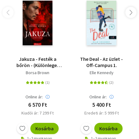
Jakuza - Festék a
The Deal - Az üzlet -
bőrön - (Különleges
Off-Campus 1.
kiadás)
Borsa Brown
Elle Kennedy
Online ár:
Online ár:
6 570 Ft
5 400 Ft
Kiadói ár: 7 299 Ft
Eredeti ár: 5 999 Ft
Kosárba
Kosárba
1 - 2 munkanap
1 - 2 munkanap