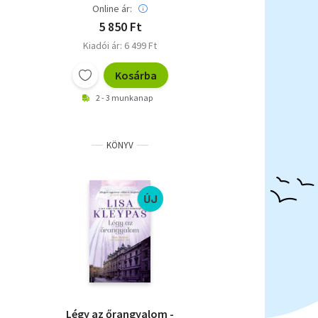
Online ár:
5 850 Ft
Kiadói ár: 6 499 Ft
Kosárba
2 - 3 munkanap
KÖNYV
ÚJ
Légy az őrangyalom -