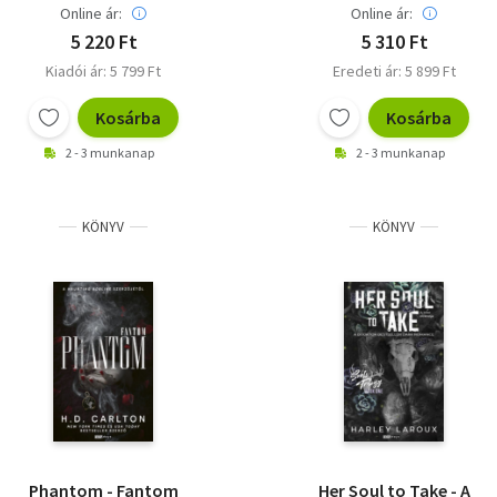
Online ár:
Online ár:
5 220 Ft
5 310 Ft
Kiadói ár: 5 799 Ft
Eredeti ár: 5 899 Ft
Kosárba
Kosárba
2 - 3 munkanap
2 - 3 munkanap
KÖNYV
KÖNYV
Phantom - Fantom
Her Soul to Take - A