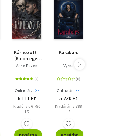
Kárhozott -
Karabars
The Goal - A
(Különleges
cél - Off-
kiadás)
Campus 4
Anne Raven
Vyrna
Elle Kennedy
Online ár:
Online ár:
Online ár:
6 111 Ft
5 220 Ft
5 310 Ft
Kiadói ár: 6 790
Kiadói ár: 5 799
Eredeti ár: 5 899
Ft
Ft
Ft
Kosárba
Kosárba
Kosárba