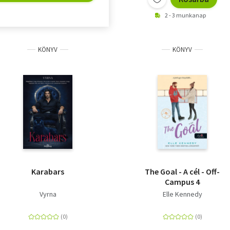
2 - 3 munkanap
KÖNYV
KÖNYV
Karabars
The Goal - A cél - Off-
Campus 4
Vyrna
Elle Kennedy