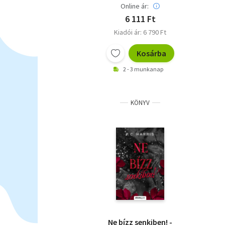
Online ár:
6 111 Ft
Kiadói ár: 6 790 Ft
Kosárba
2 - 3 munkanap
KÖNYV
Ne bízz senkiben! -