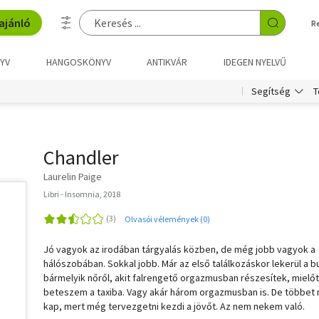
ajánló
R
YV
HANGOSKÖNYV
ANTIKVÁR
IDEGEN NYELVŰ
T
Segítség
Chandler
Laurelin Paige
Libri - Insomnia, 2018
Olvasói vélemények (0)
Jó vagyok az irodában tárgyalás közben, de még jobb vagyok a
hálószobában. Sokkal jobb. Már az első találkozáskor lekerül a b
bármelyik nőről, akit falrengető orgazmusban részesítek, mielőt
beteszem a taxiba. Vagy akár három orgazmusban is. De többet
kap, mert még tervezgetni kezdi a jövőt. Az nem nekem való.