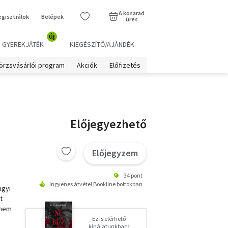
A kosarad
egisztrálok
Belépek
üres
új
GYEREKJÁTÉK
KIEGÉSZÍTŐ/AJÁNDÉK
örzsvásárlói program
Akciók
Előfizetés
Előjegyezhető
Előjegyzem
34 pont
Ingyenes átvétel Bookline boltokban
ugyi
t
 nem
Ez is elérhető
kínálatunkban: