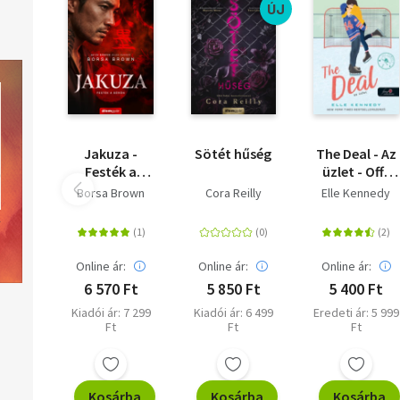
ÚJ
Jakuza -
Sötét hűség
The Deal - Az
Festék a
üzlet - Off-
bőrön -
Campus 1.
Borsa Brown
Cora Reilly
Elle Kennedy
(Különleges
kiadás)
Online ár:
Online ár:
Online ár:
6 570 Ft
5 850 Ft
5 400 Ft
Kiadói ár: 7 299
Kiadói ár: 6 499
Eredeti ár: 5 999
Ft
Ft
Ft
Kosárba
Kosárba
Kosárba