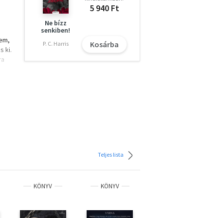
5 940 Ft
Ne bízz
senkiben!
kem,
Kosárba
P. C. Harris
 ki.
ra
Teljes lista
KÖNYV
KÖNYV
KÖNYV