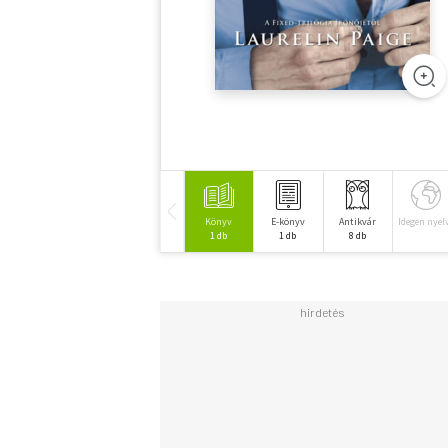
Könyv
E-könyv
Antikvár
Idegen nyel
1 db
1 db
8 db