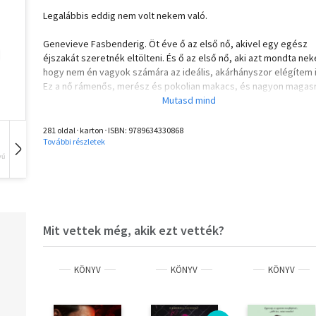
Legalábbis eddig nem volt nekem való.
Genevieve Fasbenderig. Öt éve ő az első nő, akivel egy egész
éjszakát szeretnék eltölteni. És ő az első nő, aki azt mondta ne
hogy nem én vagyok számára az ideális, akárhányszor elégítem is
Ez a nő rámenős, merész és pokolian makacs, és nagyon magas
teszi a mércét.
De Genevieve Fasbender még nem tudja, mi vár rá...
281 oldal･karton･ISBN:
9789634330868
További részletek
vű
Hangoskönyv
Film
Zene
Mit vettek még, akik ezt vették?
KÖNYV
KÖNYV
KÖNYV