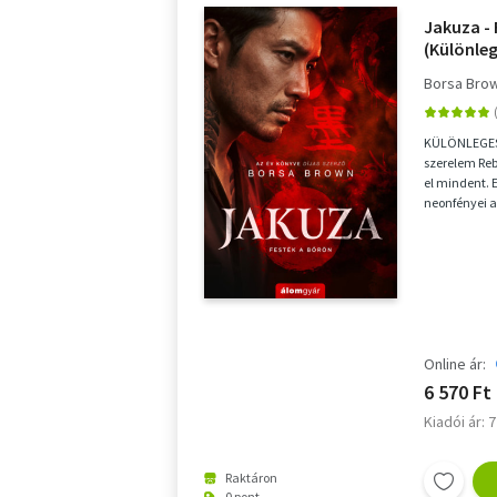
Jakuza - 
(Különleg
Borsa Bro
KÜLÖNLEGES,
szerelem Rebe
el mindent. 
neonfényei a
ismeretlen ke
Online ár:
6 570 Ft
Kiadói ár: 
Raktáron
0 pont