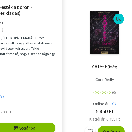
Festék a bőrön -
es kiadás)
ÚJ
wn
 ÉLDEKORÁLT KIADÁS Tiltott
cca Collins egy pillanat alatt veszít
Egy idegen városban, Tokió
latt ébred rá, hogy a szabadsága egy
...
Sötét hűség
Cora Reilly
Online ár:
5 850 Ft
7 299 Ft
Kiadói ár: 6 499 Ft
Kosárba
Kosárba