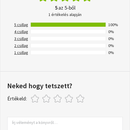
5
az 5-ből
1 értékelés alapján
5 csillag
100%
4 csillag
0%
3 csillag
0%
2 csillag
0%
1 csillag
0%
Neked hogy tetszett?
Értékeld: