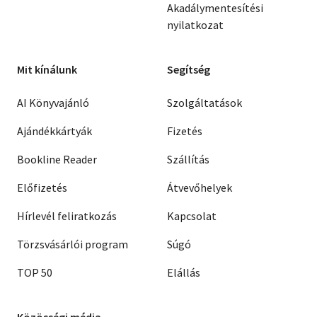
Akadálymentesítési
nyilatkozat
Mit kínálunk
Segítség
AI Könyvajánló
Szolgáltatások
Ajándékkártyák
Fizetés
Bookline Reader
Szállítás
Előfizetés
Átvevőhelyek
Hírlevél feliratkozás
Kapcsolat
Törzsvásárlói program
Súgó
TOP 50
Elállás
Közösségi média