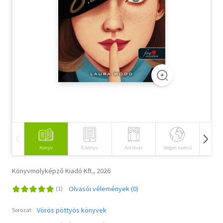
Szótár, nyelvkönyv
Tankönyv, segédkönyv
Társadalomtudomány
Természettudomány
Történelem
Vallás
Könyv
E-könyv
Antikvár
Idegen nyelvű
Hangos
Könyvmolyképző Kiadó Kft., 2026
Olvasói vélemények (0)
Vörös pöttyös könyvek
Sorozat: