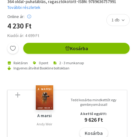
364 oldal･puhatáblás, ragasztókötött･ISBN:
9789636757991
További részletek
Online ár:
4 230 Ft
Kiadói ár: 4 699 Ft
Kosárba
Raktáron
0 pont
2 - 3 munkanap
Ingyenes átvétel Bookline boltokban
Tedd kosárba mindkettőt egy
gombnyomással!
A kettő együtt:
A marsi
9 626 Ft
Andy Weir
Kosárba