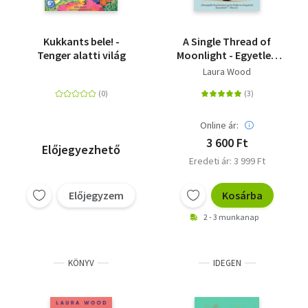
Kukkants bele! -
A Single Thread of
Tenger alatti világ
Moonlight - Egyetlen
szál holdfény
Laura Wood
Online ár:
3 600 Ft
Előjegyezhető
Eredeti ár: 3 999 Ft
Előjegyzem
Kosárba
2 - 3 munkanap
KÖNYV
IDEGEN