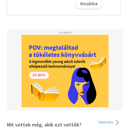
Kosárba
ártatlan áldozatokat?
És mi történik, ha egy ilyen veszedelmes küldetés során az
eddig rejtegetett vonzalma látszólag viszonzásra talál?
"Imádtam!" - Julia Quinn, bestsellerszerző
"A Bridgerton és az Enola Holmes tökéletes keveréke, a
Laura Woodra jellemző varázslattal meghintve." - Sarra
Manning, író
Engedd, hogy magával ragadjon a rejtély és a romantika!
Szereted a Vörös pöttyös könyveket? Vidd haza
nyugodtan! Tetszeni fog.
NEM gyermekeknek szóló tartalom!
Teljes lista
Mit vettek még, akik ezt vették?