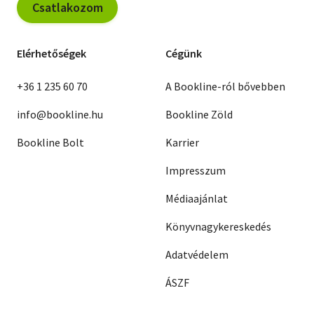
Csatlakozom
Elérhetőségek
Cégünk
+36 1 235 60 70
A Bookline-ról bővebben
info@bookline.hu
Bookline Zöld
Bookline Bolt
Karrier
Impresszum
Médiaajánlat
Könyvnagykereskedés
Adatvédelem
ÁSZF