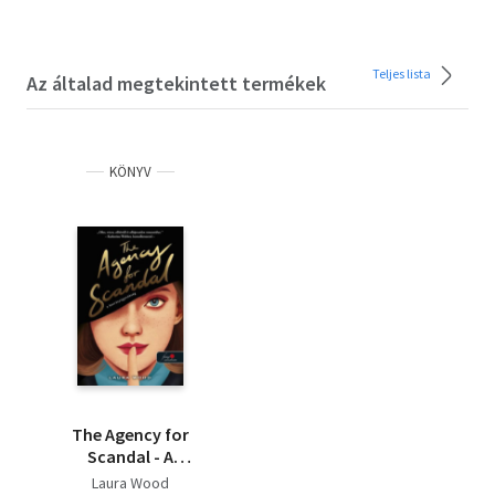
Teljes lista
Az általad megtekintett termékek
KÖNYV
The Agency for
Scandal - A
botrányügynökség
Laura Wood