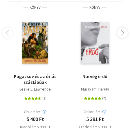
KÖNYV
KÖNYV
Pugacsov és az óriás
Norvég erdő
százlábúak
Leslie L. Lawrence
Murakami Haruki
Online ár:
Online ár:
5 400 Ft
5 391 Ft
Kiadói ár: 5 999 Ft
Eredeti ár: 5 990 Ft