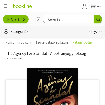
Üres
AI ajánló
Kategóriák
Könyv
Könyv
Irodalom
Szórakoztató irodalom
Kalandregény
Életmód, egészség
The Agency for Scandal - A botrányügynökség
Erotika
Laura Wood
Gyermek- és ifjúsági
Hobbi, szabadidő
Irodalom
Művészet
Szakkönyv