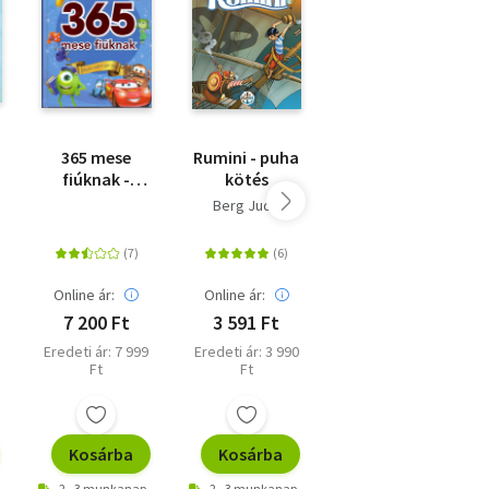
365 mese
Rumini - puha
Lengemesék
fiúknak -
kötés
3. - Ősz a
Minden napra
Nádtengeren
Berg Judit
Berg Judit
egy mese
Online ár:
Online ár:
Online ár:
7 200 Ft
3 591 Ft
3 870 Ft
Eredeti ár: 7 999
Eredeti ár: 3 990
Eredeti ár: 4 299
Ft
Ft
Ft
Kosárba
Kosárba
Kosárba
2 - 3 munkanap
2 - 3 munkanap
2 - 3 munkanap