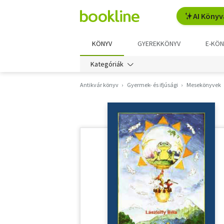
AI Könyv
KÖNYV
GYEREKKÖNYV
E-KÖN
Kategóriák
Antikvár könyv
Gyermek- és ifjúsági
Mesekönyvek