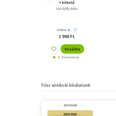
+ kifestő
Lászlóffy Béla
Online ár:
1 990 Ft
Kosárba
6 - 8 munkanap
Friss antikvár kínálatunk
ANTIKVÁR