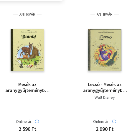
ANTIKVÁR
ANTIKVÁR
Mesék az
Lecsó - Mesék az
aranygyűjteményből:
aranygyűjteményből
Bambi (Disney)
15.
Walt Disney
Online ár:
Online ár:
2 590 Ft
2 990 Ft