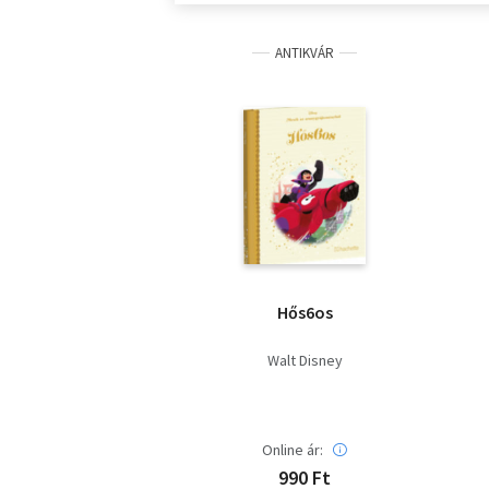
ANTIKVÁR
Hős6os
Walt Disney
Online ár:
990 Ft