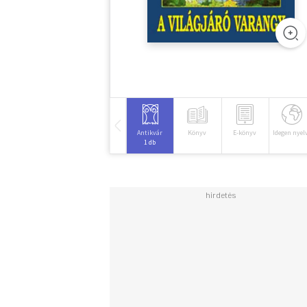
Antikvár
Könyv
E-könyv
Idegen nyel
1 db