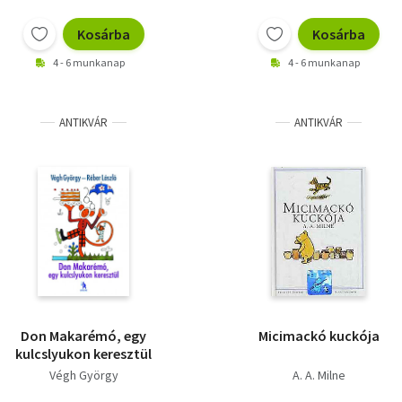
Kosárba
Kosárba
4 - 6 munkanap
4 - 6 munkanap
ANTIKVÁR
ANTIKVÁR
Don Makarémó, egy
Micimackó kuckója
kulcslyukon keresztül
Végh György
A. A. Milne