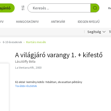
ajánló
R
YV
HANGOSKÖNYV
ANTIKVÁR
IDEGEN NYELVŰ
T
Segítség
6-10 éveseknek
Kortárs mesék
A világjáró varangy 1. + kifestő
Lászlóffy Béla
La Ventana Kft., 2003
61 oldal･kemény kötés･hibátlan, olvasatlan példány
További részletek