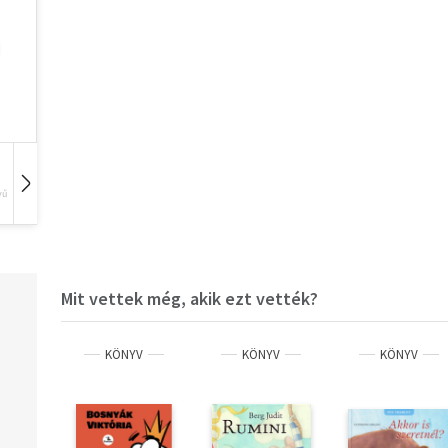
vű
Hangoskönyv
Film
Zene
Mit vettek még, akik ezt vették?
KÖNYV
KÖNYV
KÖNYV