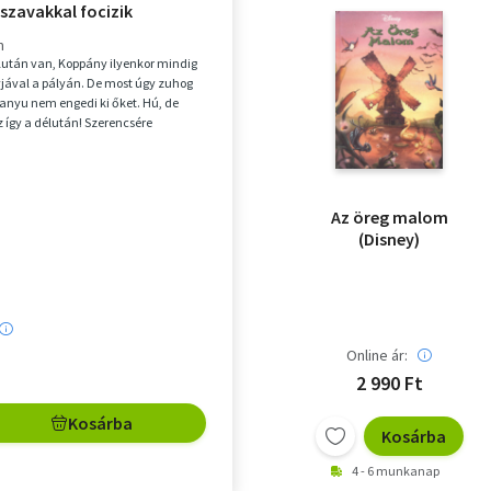
szavakkal focizik
m
után van, Koppány ilyenkor mindig
y­jával a pályán. De most úgy zuhog
 anyu nem engedi ki őket. Hú, de
 így a délután! ­Szerencsére
top...
Az öreg malom
(Disney)
Online ár:
2 990 Ft
Kosárba
Kosárba
4 - 6 munkanap