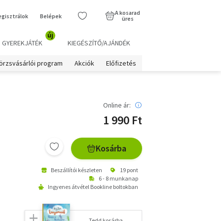
A kosarad
egisztrálok
Belépek
üres
új
GYEREKJÁTÉK
KIEGÉSZÍTŐ/AJÁNDÉK
örzsvásárlói program
Akciók
Előfizetés
Online ár:
1 990 Ft
Kosárba
Beszállítói készleten
19 pont
6 - 8 munkanap
Ingyenes átvétel Bookline boltokban
Tedd kosárba