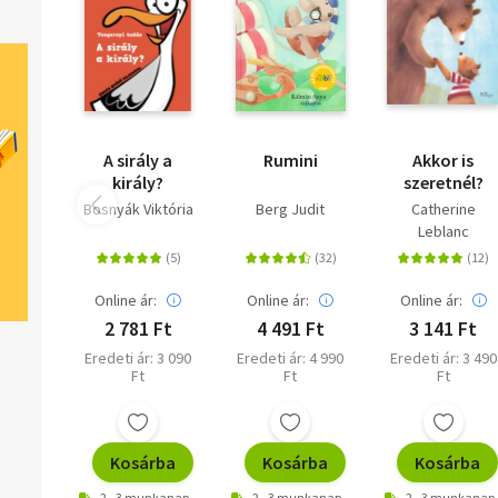
A sirály a
Rumini
Akkor is
király?
szeretnél?
Bosnyák Viktória
Berg Judit
Catherine
Leblanc
Online ár:
Online ár:
Online ár:
2 781 Ft
4 491 Ft
3 141 Ft
Eredeti ár: 3 090
Eredeti ár: 4 990
Eredeti ár: 3 490
Ft
Ft
Ft
Kosárba
Kosárba
Kosárba
2 - 3 munkanap
2 - 3 munkanap
2 - 3 munkanap