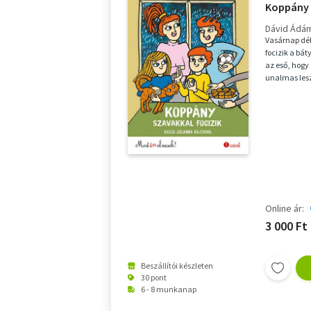
Koppány 
Dávid Ádá
Vasárnap dél
focizik a bát
az eső, hogy
unalmas lesz
váratlanul be
Online ár:
3 000 Ft
Beszállítói készleten
30 pont
6 - 8 munkanap