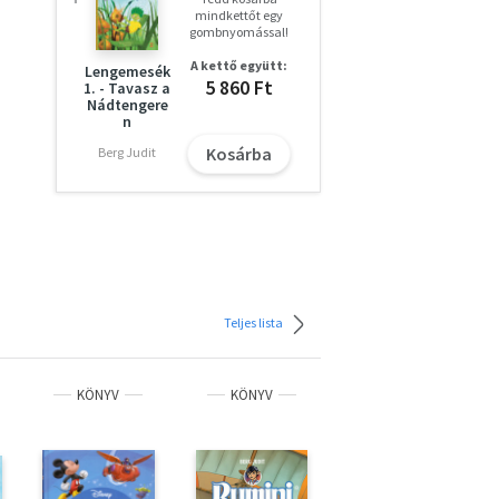
mindkettőt egy
gombnyomással!
A kettő együtt:
Lengemesék
5 860 Ft
1. - Tavasz a
Nádtengere
n
Kosárba
Berg Judit
Teljes lista
KÖNYV
KÖNYV
KÖNYV