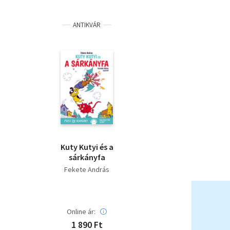
ANTIKVÁR
Kuty Kutyi és a
sárkányfa
Fekete András
Online ár:
1 890 Ft