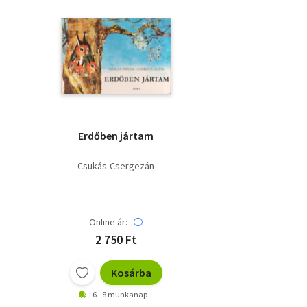
Erdőben jártam
Csukás-Csergezán
Online ár:
2 750 Ft
Kosárba
6 - 8 munkanap