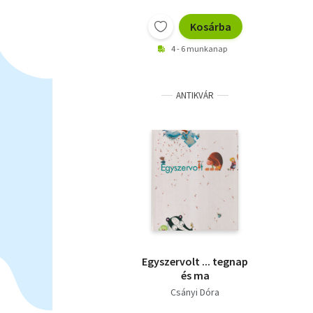
Kosárba
4 - 6 munkanap
ANTIKVÁR
Egyszervolt ... tegnap
és ma
Csányi Dóra