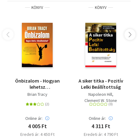
KÖNYV
KÖNYV
Önbizalom - Hogyan
A siker titka - Pozitív
lehetsz
Lelki Beállítottság
ellenállhatatlan?
Brian Tracy
Napoleon Hill
Clement W. Stone
Online ár:
Online ár:
4 005 Ft
4 311 Ft
Eredeti ár: 4 450 Ft
Eredeti ár: 4 790 Ft