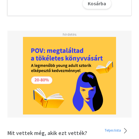
Kosárba
hazai kutatója, képviselője és népszerűsítője. Közel két
évtizede dolgozik tanácsadóként, blogja
(personalbranding.blog.hu) a terület megkerülhetetlen
szakirodalma hazánkban. 2015-ben jelent meg első
könyve Lehetsz kivételes. Az énmárkaépítés alapjai
címmel.
Teljes lista
Mit vettek még, akik ezt vették?