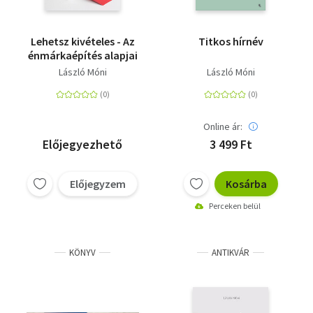
Lehetsz kivételes - Az
Titkos hírnév
énmárkaépítés alapjai
László Móni
László Móni
Online ár:
Előjegyezhető
3 499 Ft
Előjegyzem
Kosárba
Perceken belül
KÖNYV
ANTIKVÁR