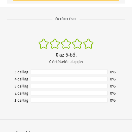
ÉRTÉKELÉSEK
0
az 5-ből
0 értékelés alapján
5 csillag
0%
4 csillag
0%
3 csillag
0%
2 csillag
0%
1 csillag
0%