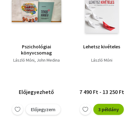
Pszichológiai
Lehetsz kivételes
könyvcsomag
László Móni
John Medina
László Móni
Előjegyezhető
7 490 Ft - 13 250 Ft
Előjegyzem
3 példány