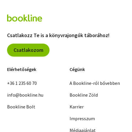
Csatlakozz Te is a könyvrajongók táborához!
Csatlakozom
Elérhetőségek
Cégünk
+36 1 235 60 70
A Bookline-ról bővebben
info@bookline.hu
Bookline Zöld
Bookline Bolt
Karrier
Impresszum
Médiaajánlat