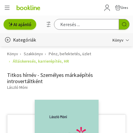
Üres
AI ajánló
Kategóriák
Könyv
Könyv
Szakkönyv
Pénz, befektetés, üzlet
Életmód, egészség
Álláskeresés, karrierépítés, HR
Erotika
Titkos hírnév - Személyes márkaépítés
Gyermek- és ifjúsági
introvertáltként
László Móni
Hobbi, szabadidő
Irodalom
Művészet
Szakkönyv