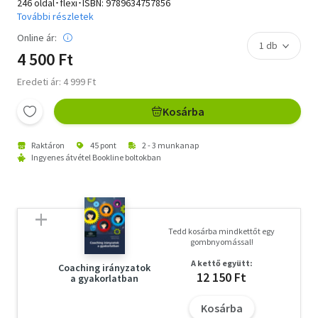
246 oldal･flexi･ISBN:
9789634757856
További részletek
Online ár:
4 500 Ft
Eredeti ár: 4 999 Ft
Kosárba
Raktáron
45 pont
2 - 3 munkanap
Ingyenes átvétel Bookline boltokban
Tedd kosárba mindkettőt egy
gombnyomással!
A kettő együtt:
Coaching irányzatok
12 150 Ft
a gyakorlatban
Kosárba