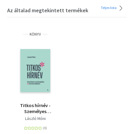
Teljes lista
Az általad megtekintett termékek
KÖNYV
Titkos hírnév -
Személyes
márkaépítés
László Móni
introvertáltként