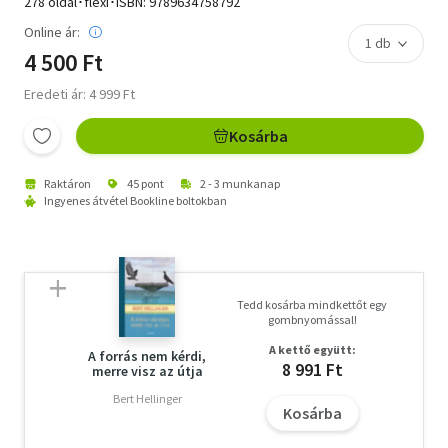
278 oldal･flexi･ISBN:
9789634758792
Online ár:
4 500 Ft
Eredeti ár: 4 999 Ft
Kosárba
Raktáron
45 pont
2 - 3 munkanap
Ingyenes átvétel Bookline boltokban
Tedd kosárba mindkettőt egy
gombnyomással!
A kettő együtt:
A forrás nem kérdi,
8 991 Ft
merre visz az útja
Bert Hellinger
Kosárba