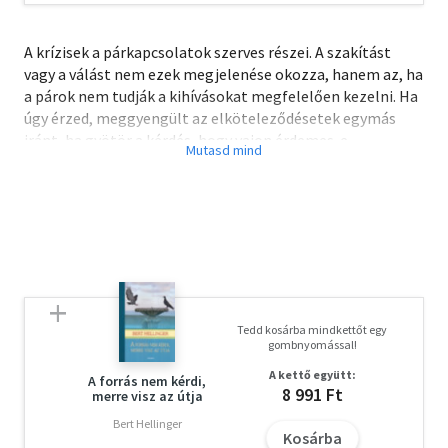
A krízisek a párkapcsolatok szerves részei. A szakítást
vagy a válást nem ezek megjelenése okozza, hanem az, ha
a párok nem tudják a kihívásokat megfelelően kezelni. Ha
úgy érzed, meggyengült az elköteleződésetek egymás
iránt, ha gyötör a kérdés, hogy vajon érdemes-e
megpróbálnotok megjavítani azt, ami egyre rosszabbul
működik, vagy csak szeretnéd megerősíteni a
kapcsolatotokat, felkészülve a jövő konfliktusaira, akkor
ez a könyv neked, nektek szól!
Az olyan fontos elméleti témák mellett, mint például a
kötődési minták, a hatékony kommunikáció, a
szeretetnyelvek jelentősége, az egyéni működést
meghatározó hozott mintázatok, valamint a szex nélküli
Tedd kosárba mindkettőt egy
kapcsolat, a hűtlenség kezelése, a csalódottság
gombnyomással!
feldolgozása és a megújulás folyamata, a könyv a
A kettő együtt:
kapcsolatotok állapotának feltérképezéséhez szükséges
A forrás nem kérdi,
8 991 Ft
merre visz az útja
kérdéssorokat, valamint tematikus feladatokat
tartalmaz, amelyek elvezethetnek a harmonikusabb és
Bert Hellinger
Kosárba