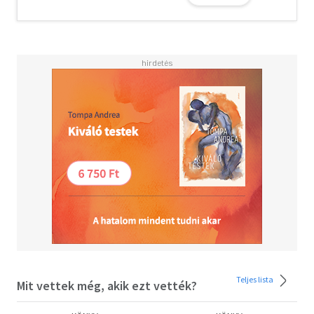
boldogabb párkapcsolat megteremtéséhez. A 10 hetes
párkapcsolatjavító program minden hétre új témakört
segítő gyakorlatokat kínál, eszközöket és stratégiákat
adva a kezedbe, hogy megérthesd a magad, a párod és a
kapcsolatotok működését, és közös erővel felül tudjatok
kerekedni a nehézségeken, újra egymásra találjatok, és
megélhessétek a szeretetteljes mindennapokat.
Forgasd haszonnal a könyvet, és mondj igent a
kapcsolatod új, boldogabb verziójára!
LASKAI NELLI házassági tanácsadó, NLP-tréner, a
boldognaklenni.hu oldal szerzője. A Berkeley Egyetemen
és az NLP képzéseken tanult -- a mindennapokba könnyen
beemelhető -- önsegítő technikákra épülő gyakorlataival
Több mint tíz éve segíti a párok ön-társ- és párkapcsolati
ismeretét.
Teljes lista
Mit vettek még, akik ezt vették?