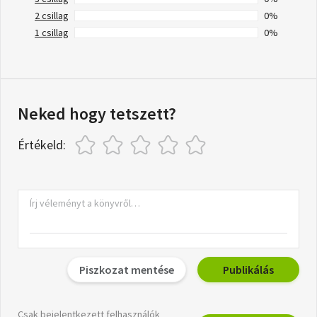
2 csillag
0%
1 csillag
0%
Neked hogy tetszett?
Értékeld:
Piszkozat mentése
Publikálás
Csak bejelentkezett felhasználók