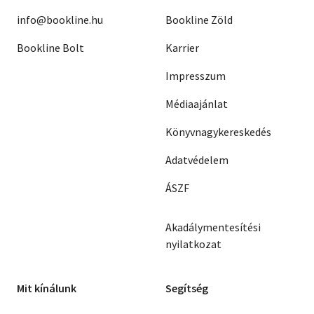
info@bookline.hu
Bookline Zöld
Bookline Bolt
Karrier
Impresszum
Médiaajánlat
Könyvnagykereskedés
Adatvédelem
ÁSZF
Akadálymentesítési
nyilatkozat
Mit kínálunk
Segítség