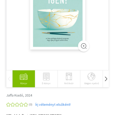
Szótár, nyelvkönyv
Tankönyv, segédkönyv
Társadalomtudomány
Természettudomány
Történelem
Vallás
Könyv
E-könyv
Antikvár
Idegen nyelvű
Hangos
Jaffa Kiadó, 2024
Írj véleményt elsőként!