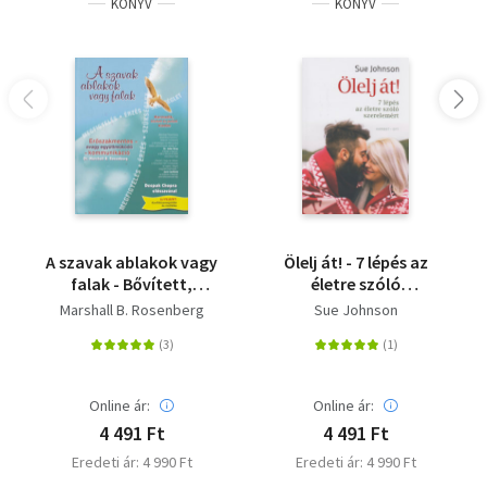
KÖNYV
KÖNYV
A szavak ablakok vagy
Ölelj át! - 7 lépés az
falak - Bővített,
életre szóló
javított kiadás
szerelemért
Marshall B. Rosenberg
Sue Johnson
Online ár:
Online ár:
4 491 Ft
4 491 Ft
Eredeti ár: 4 990 Ft
Eredeti ár: 4 990 Ft