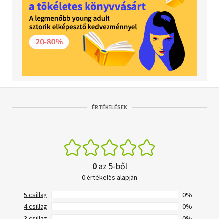
ÉRTÉKELÉSEK
0
az 5-ből
0 értékelés alapján
5 csillag
0%
4 csillag
0%
3 csillag
0%