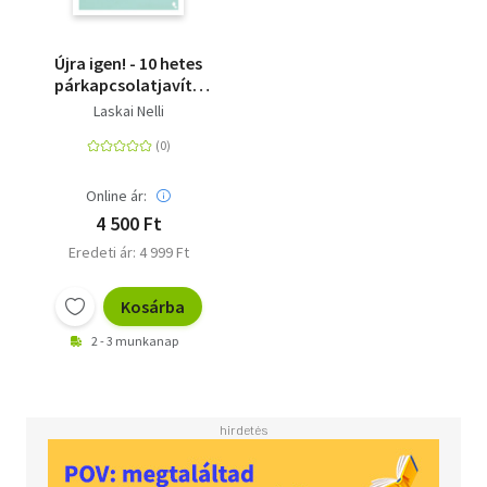
Újra igen! - 10 hetes
párkapcsolatjavító
program, hogy újra jó
Laskai Nelli
legyen otthon lenni
Online ár:
4 500 Ft
Eredeti ár: 4 999 Ft
Kosárba
2 - 3 munkanap