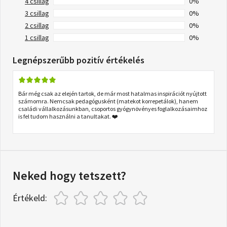
4 csillag
0%
3 csillag
0%
2 csillag
0%
1 csillag
0%
Legnépszerűbb pozitív értékelés
Bár még csak az elején tartok, de már most hatalmas inspirációt nyújtott
számomra. Nemcsak pedagógusként (matekot korrepetálok), hanem
családi vállalkozásunkban, csoportos gyógynövényes foglalkozásaimhoz
is fel tudom használni a tanultakat. ❤️
Neked hogy tetszett?
Értékeld: