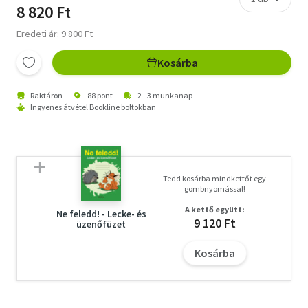
8 820 Ft
Eredeti ár: 9 800 Ft
Kosárba
Raktáron
88 pont
2 - 3 munkanap
Ingyenes átvétel Bookline boltokban
Tedd kosárba mindkettőt egy
gombnyomással!
A kettő együtt:
Ne feledd! - Lecke- és
9 120 Ft
üzenőfüzet
Kosárba