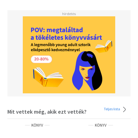
elméleti kereteit mutatja be, mely a kreativitás komplex
iskolai fejlesztését célozza, a kreativitást a tanítás-
tanulás folyamatába integráltan, a teljes
személyiségfejlesztés részeként értelmezi. Ez a komplex
megközelítés a magyar iskolák munkájában, vagy akár a
magyar pedagógiai gondolkodásban mindmáig kevéssé
érvényesült.
Emellett a könyv részletesen bemutatja egy innováció
hatásvizsgálatának teljes folyamatát, ami remek példát
nyújt a tényeken alapuló fejlesztésekhez és a hatásmérés
lehetőségeihez. Az értelmezést és a megértést nagyban
segítik a konkrét és színes iskolai esetek. A tudományos
igényesség és a gyakorlati alkalmazhatóság harmonikus
egyensúlya révén a könyv nemcsak oktatási
segédanyagként, hanem inspirációként is szolgálhat
mindazok számára, akik hisznek a kreatív oktatásban és a
Teljes lista
Mit vettek még, akik ezt vették?
tanulás megújításában."
Kopp Erika
KÖNYV
KÖNYV
Olvasd el mások véleményét is!