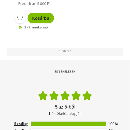
Eredeti ár: 9 800 Ft
Kosárba
2 - 3 munkanap
ÉRTÉKELÉSEK
5
az 5-ből
1 értékelés alapján
5 csillag
100%