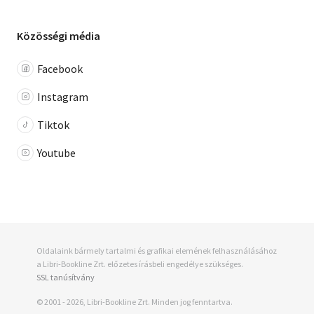
Közösségi média
Facebook
Instagram
Tiktok
Youtube
Oldalaink bármely tartalmi és grafikai elemének felhasználásához
a Libri-Bookline Zrt. előzetes írásbeli engedélye szükséges.
SSL tanúsítvány
© 2001 - 2026, Libri-Bookline Zrt. Minden jog fenntartva.