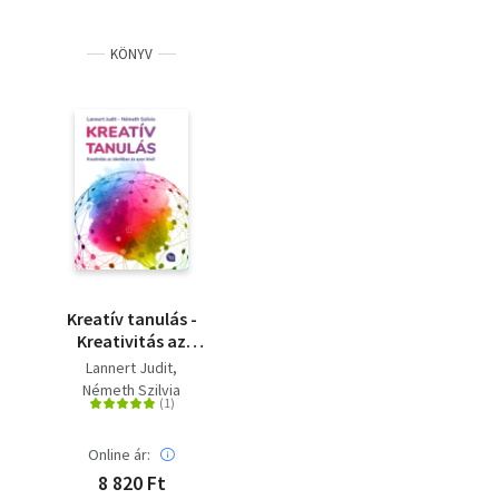
KÖNYV
Kreatív tanulás -
Kreativitás az
iskolában és azon túl
Lannert Judit
Németh Szilvia
Online ár:
8 820 Ft