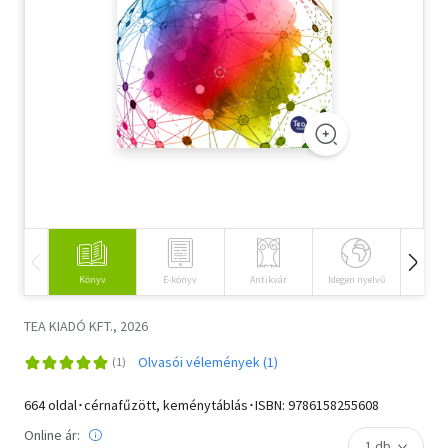
Szótár, nyelvkönyv
Tankönyv, segédkönyv
Társadalomtudomány
Természettudomány
Történelem
Vallás
Könyv
E-könyv
Antikvár
Idegen nyelvű
Hangos
TEA KIADÓ KFT., 2026
Olvasói vélemények (1)
664 oldal･cérnafűzött, keménytáblás･ISBN:
9786158255608
Online ár: