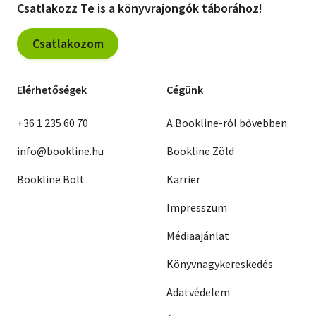
Csatlakozz Te is a könyvrajongók táborához!
Csatlakozom
Elérhetőségek
Cégünk
+36 1 235 60 70
A Bookline-ról bővebben
info@bookline.hu
Bookline Zöld
Bookline Bolt
Karrier
Impresszum
Médiaajánlat
Könyvnagykereskedés
Adatvédelem