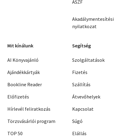
ÁSZF
Akadálymentesítési
nyilatkozat
Mit kínálunk
Segítség
AI Könyvajánló
Szolgáltatások
Ajándékkártyák
Fizetés
Bookline Reader
Szállítás
Előfizetés
Átvevőhelyek
Hírlevél feliratkozás
Kapcsolat
Törzsvásárlói program
Súgó
TOP 50
Elállás