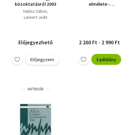
közoktatásról 2003
elmélete -
Szöveggyűjtemény
Halász Gábor
Lannert Judit
Előjegyezhető
2 260 Ft - 2 990 Ft
Előjegyzem
3 példány
ANTIKVÁR