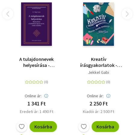
A tulajdonnevek
Kreatív
helyesírása -
írásgyakorlatok -
Munkafüzet a
Hogyan írjunk
Jekkel Gabi
különböző típusú
regényt?
nevek, címek írásához
Online ár:
Online ár:
1 341 Ft
2 250 Ft
Eredeti ár: 1 490 Ft
Kiadói ár: 2 500 Ft
Kosárba
Kosárba