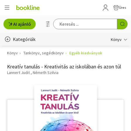
Üres
AI ajánló
Kategóriák
Könyv
Könyv
Tankönyv, segédkönyv
Egyéb kiadványok
Életmód, egészség
Kreatív tanulás - Kreativitás az iskolában és azon túl
Erotika
Lannert Judit
Németh Szilvia
Gyermek- és ifjúsági
Hobbi, szabadidő
Irodalom
Művészet
Szakkönyv