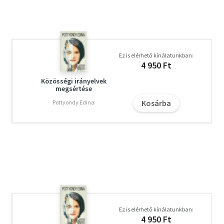
Ez is elérhető kínálatunkban:
4 950 Ft
Közösségi irányelvek
megsértése
Kosárba
Pottyondy Edina
Ez is elérhető kínálatunkban:
4 950 Ft