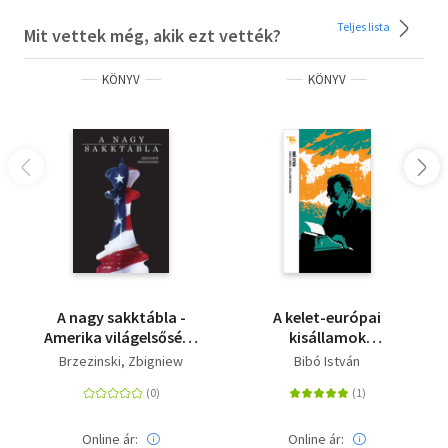
Teljes lista
Mit vettek még, akik ezt vették?
KÖNYV
KÖNYV
A nagy sakktábla -
A kelet-európai
Amerika világelsősége
kisállamok
és geopolitikai
nyomorúsága -
Brzezinski, Zbigniew
Bibó István
feladatai
Trubadúr Zsebkönyvek
40.
Online ár:
Online ár: