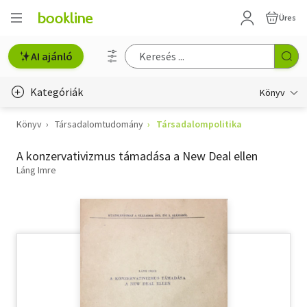
Üres
AI ajánló
Kategóriák
Könyv
Könyv
Társadalomtudomány
Társadalompolitika
Életmód, egészség
A konzervativizmus támadása a New Deal ellen
Erotika
Láng Imre
Gyermek- és ifjúsági
Hobbi, szabadidő
Irodalom
Művészet
Szakkönyv