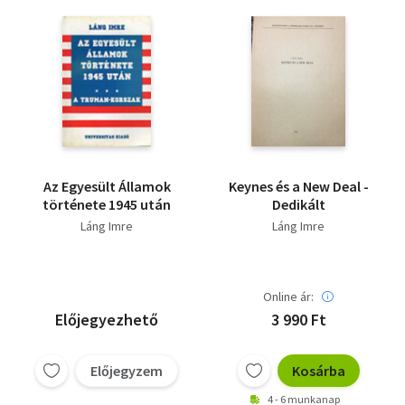
Az Egyesült Államok
Keynes és a New Deal -
története 1945 után
Dedikált
Láng Imre
Láng Imre
Online ár:
Előjegyezhető
3 990 Ft
Előjegyzem
Kosárba
4 - 6 munkanap