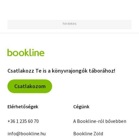
Csatlakozz Te is a könyvrajongók táborához!
Csatlakozom
Elérhetőségek
Cégünk
+36 1 235 60 70
A Bookline-ról bővebben
info@bookline.hu
Bookline Zöld