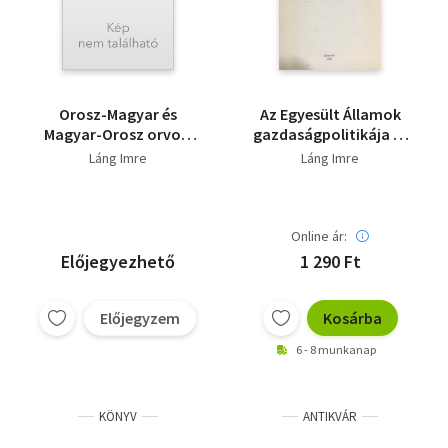
Orosz-Magyar és
Az Egyesült Államok
Magyar-Orosz orvosi
gazdaságpolitikája és
szótár
külpolitikája 1933-
Láng Imre
Láng Imre
1939
Online ár:
Előjegyezhető
1 290 Ft
Előjegyzem
Kosárba
6 - 8 munkanap
KÖNYV
ANTIKVÁR