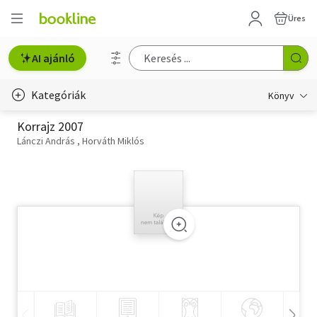
Üres
AI ajánló
Kategóriák
Könyv
Korrajz 2007
Életmód, egészség
Lánczi András
Horváth Miklós
Erotika
Gyermek- és ifjúsági
Hobbi, szabadidő
Irodalom
Művészet
Szakkönyv