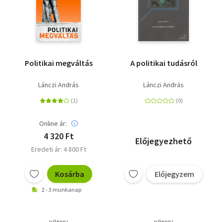
Politikai megváltás
A politikai tudásról
Lánczi András
Lánczi András
Online ár:
4 320 Ft
Előjegyezhető
Eredeti ár: 4 800 Ft
Kosárba
Előjegyzem
2 - 3 munkanap