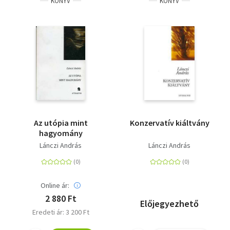
KÖNYV
KÖNYV
Az utópia mint
Konzervatív kiáltvány
hagyomány
Lánczi András
Lánczi András
Online ár:
2 880 Ft
Előjegyezhető
Eredeti ár: 3 200 Ft