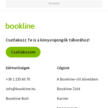
Csatlakozz Te is a könyvrajongók táborához!
Csatlakozom
Elérhetőségek
Cégünk
+36 1 235 60 70
A Bookline-ról bővebben
info@bookline.hu
Bookline Zöld
Bookline Bolt
Karrier