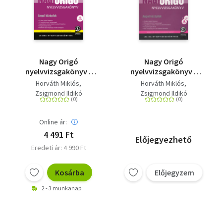
Nagy Origó
Nagy Origó
nyelvvizsgakönyv -
nyelvvizsgakönyv -
Angol középfok -
Angol középfok - B2 -
Horváth Miklós
Horváth Miklós
Letölthető
MP3 CD melléklettel
Zsigmond Ildikó
Zsigmond Ildikó
hanganyaggal
Online ár:
4 491 Ft
Előjegyezhető
Eredeti ár: 4 990 Ft
Kosárba
Előjegyzem
2 - 3 munkanap