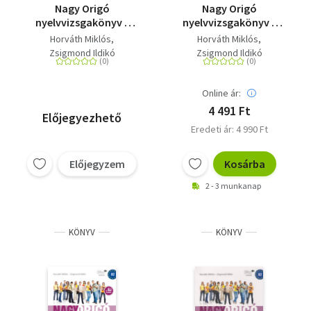
Nagy Origó
Nagy Origó
nyelvvizsgakönyv -
nyelvvizsgakönyv -
Angol középfok - CD
Angol felsőfok - MP3
Horváth Miklós
Horváth Miklós
melléklettel
CD melléklettel
Zsigmond Ildikó
Zsigmond Ildikó
(letölthető
hanganyaggal)
Online ár:
4 491 Ft
Előjegyezhető
Eredeti ár: 4 990 Ft
Előjegyzem
Kosárba
2 - 3 munkanap
KÖNYV
KÖNYV