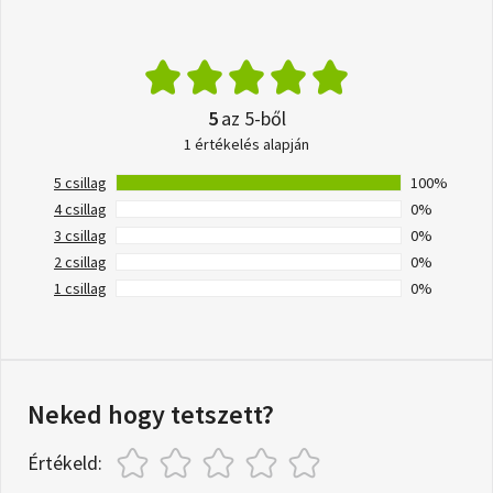
5
az 5-ből
1 értékelés alapján
5 csillag
100%
4 csillag
0%
3 csillag
0%
2 csillag
0%
1 csillag
0%
Neked hogy tetszett?
Értékeld: