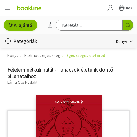
Üres
AI ajánló
Kategóriák
Könyv
Könyv
Életmód, egészség
Egészséges életmód
Életmód, egészség
Félelem nélküli halál - Tanácsok életünk döntő
Erotika
pillanataihoz
Gyermek- és ifjúsági
Láma Ole Nydahl
Hobbi, szabadidő
Irodalom
Művészet
Szakkönyv