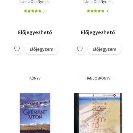
boldog
minden elképzelésen
Láma Ole Nydahl
Láma Ole Nydahl
párkapcsolathoz
túl
Előjegyezhető
Előjegyezhető
Előjegyzem
Előjegyzem
KÖNYV
HANGOSKÖNYV