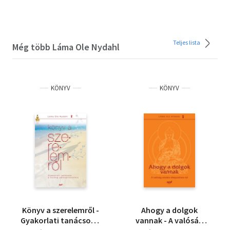
Teljes lista
Még több Láma Ole Nydahl
KÖNYV
KÖNYV
Könyv a szerelemről -
Ahogy a dolgok
Gyakorlati tanácsok a
vannak - A valóság