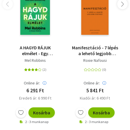
A HAGYD RÁJUK
Manifesztáció - 7 lépés
elmélet - Egy
a lehető legjobb
sorsfordító eszköz,
élethez
Mel Robbins
Roxie Nafousi
amely milliók életét
változtatta meg
Online ár:
Online ár:
6 291 Ft
5 841 Ft
Eredeti ár: 6 990 Ft
Kiadói ár: 6 490 Ft
Kosárba
Kosárba
2 - 3 munkanap
2 - 3 munkanap