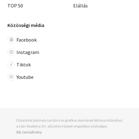
TOP 50
Elállás
Közösségi média
Facebook
Instagram
Tiktok
Youtube
Oldalaink bármely tartalmi és grafikai elemének felhasználásához
a Libri-Bookline Zrt. előzetes írásbeli engedélye szükséges.
SSL tanúsítvány