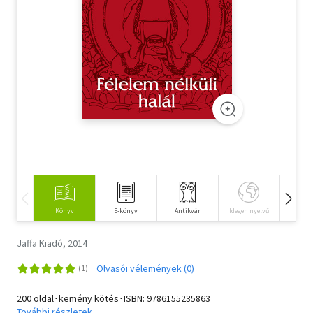
Szótár, nyelvkönyv
Tankönyv, segédkönyv
Társadalomtudomány
Természettudomány
Történelem
Vallás
Könyv
E-könyv
Antikvár
Idegen nyelvű
Hangos
Jaffa Kiadó, 2014
Olvasói vélemények (0)
200 oldal･kemény kötés･ISBN:
9786155235863
További részletek