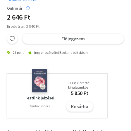
Online ár:
2 646 Ft
Eredeti ár: 2 940 Ft
Előjegyzem
26 pont
Ingyenes átvétel Bookline boltokban
Ez is elérhető
kínálatunkban:
5 850 Ft
Testünk jelzései
Kosárba
Giulia Enders