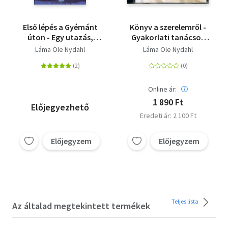
Első lépés a Gyémánt
Könyv a szerelemről -
úton - Egy utazás,
Gyakorlati tanácsok
amely történelmet írt
párkapcsolathoz
Láma Ole Nydahl
Láma Ole Nydahl
Online ár:
1 890 Ft
Előjegyezhető
Eredeti ár: 2 100 Ft
Előjegyzem
Előjegyzem
Teljes lista
Az általad megtekintett termékek