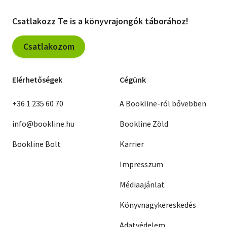
Csatlakozz Te is a könyvrajongók táborához!
Csatlakozom
Elérhetőségek
Cégünk
+36 1 235 60 70
A Bookline-ról bővebben
info@bookline.hu
Bookline Zöld
Bookline Bolt
Karrier
Impresszum
Médiaajánlat
Könyvnagykereskedés
Adatvédelem