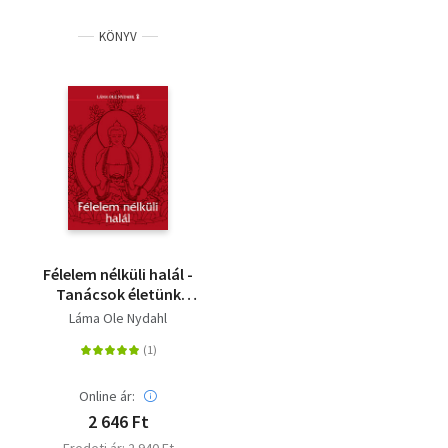
KÖNYV
Félelem nélküli halál -
Tanácsok életünk
döntő pillanataihoz
Láma Ole Nydahl
Online ár:
2 646 Ft