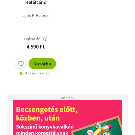
Haláltánc
Lajos F.-Holbein
Online ár:
4 590 Ft
Kosárba
4 - 6 munkanap