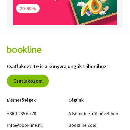
Csatlakozz Te is a könyvrajongók táborához!
Csatlakozom
Elérhetőségek
Cégünk
+36 1 235 60 70
A Bookline-ról bővebben
info@bookline.hu
Bookline Zöld