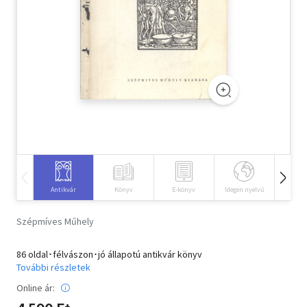
Szótár, nyelvkönyv
Tankönyv, segédkönyv
Társadalomtudomány
Természettudomány
Történelem
Vallás
Antikvár
Könyv
E-könyv
Idegen nyelvű
Hangos
Szépmíves Műhely
86 oldal･félvászon･jó állapotú antikvár könyv
További részletek
Online ár: