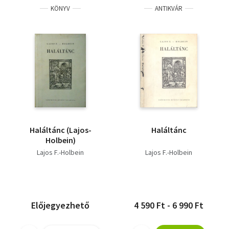
KÖNYV
ANTIKVÁR
Haláltánc (Lajos-
Haláltánc
Holbein)
Lajos F.-Holbein
Lajos F.-Holbein
Előjegyezhető
4 590 Ft - 6 990 Ft