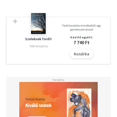
Tedd kosárba mindkettőt egy
gombnyomással!
A kettő együtt:
Szeleknek fordít
7 740 Ft
Tóth Krisztina
Kosárba