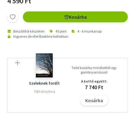
4 590 Ft
Kosárba
Beszállítói készleten
45 pont
4 - 6 munkanap
Ingyenes átvétel Bookline boltokban
Tedd kosárba mindkettőt egy
gombnyomással!
A kettő együtt:
Szeleknek fordít
7 740 Ft
Tóth Krisztina
Kosárba