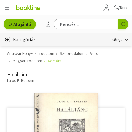
Üres
AI ajánló
Kategóriák
Könyv
Antikvár könyv
Irodalom
Szépirodalom
Vers
Életmód, egészség
Magyar irodalom
Kortárs
Erotika
Haláltánc
Gyermek- és ifjúsági
Lajos F.-Holbein
Hobbi, szabadidő
Irodalom
Művészet
Szakkönyv