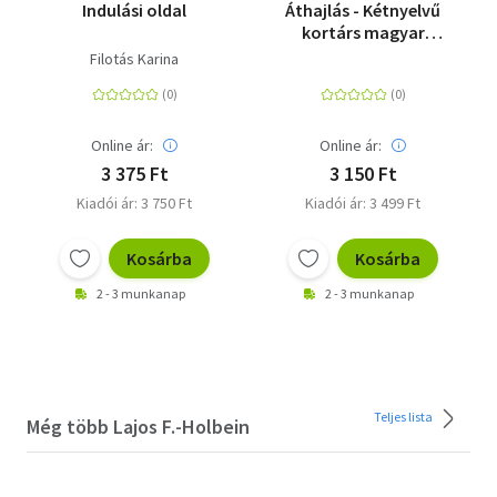
Indulási oldal
Áthajlás - Kétnyelvű
kortárs magyar
költészeti antológia
Filotás Karina
Online ár:
Online ár:
3 375 Ft
3 150 Ft
Kiadói ár: 3 750 Ft
Kiadói ár: 3 499 Ft
Kosárba
Kosárba
2 - 3 munkanap
2 - 3 munkanap
Teljes lista
Még több Lajos F.-Holbein