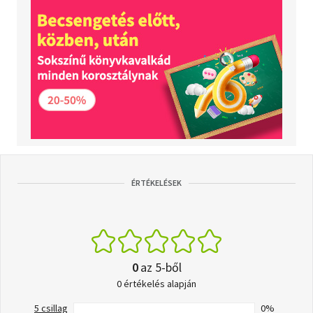
ÉRTÉKELÉSEK
0
az 5-ből
0 értékelés alapján
5 csillag
0%