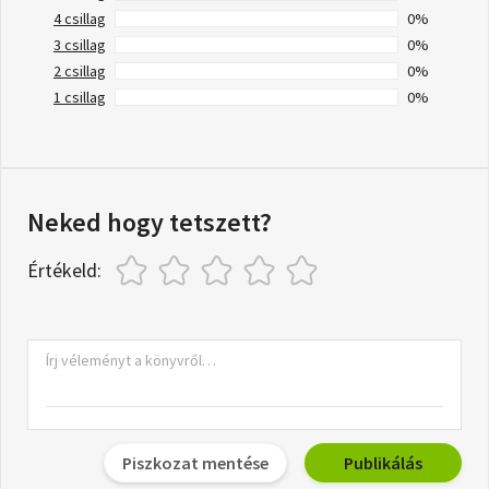
4 csillag
0%
3 csillag
0%
2 csillag
0%
1 csillag
0%
Neked hogy tetszett?
Értékeld:
Piszkozat mentése
Publikálás