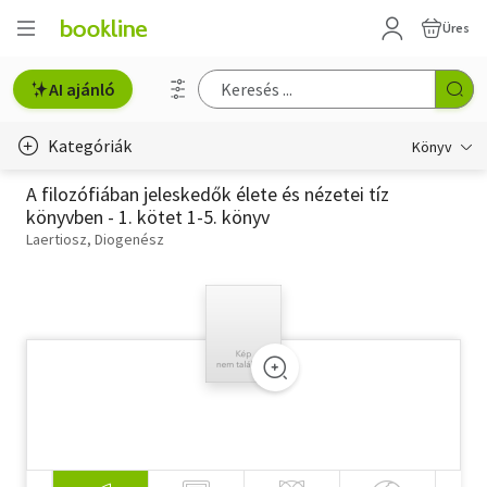
Üres
AI ajánló
Kategóriák
Könyv
A filozófiában jeleskedők élete és nézetei tíz
Életmód, egészség
könyvben - 1. kötet 1-5. könyv
Laertiosz, Diogenész
Erotika
Gyermek- és ifjúsági
Hobbi, szabadidő
Irodalom
Művészet
Szakkönyv