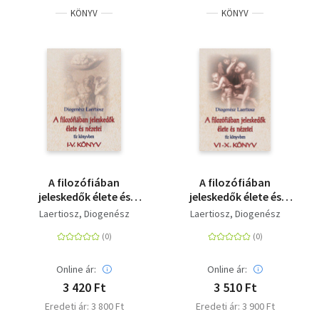
KÖNYV
KÖNYV
A filozófiában
A filozófiában
jeleskedők élete és
jeleskedők élete és
nézetei 1. - I-V. könyv
nézetei tíz könyvben 2.
Laertiosz, Diogenész
Laertiosz, Diogenész
- VI-X. könyv
Online ár:
Online ár:
3 420 Ft
3 510 Ft
Eredeti ár: 3 800 Ft
Eredeti ár: 3 900 Ft