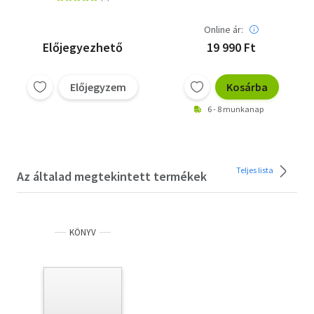
Online ár:
Előjegyezhető
19 990 Ft
Előjegyzem
Kosárba
6 - 8 munkanap
Teljes lista
Az általad megtekintett termékek
KÖNYV