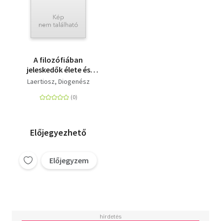
A filozófiában
jeleskedők élete és
nézetei tíz könyvben -
Laertiosz, Diogenész
1. kötet 1-5. könyv
Előjegyezhető
Előjegyzem