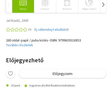
Szótár, nyelvkönyv
Könyv
E-könyv
Antikvár
Idegen nyelvű
Hangos
Tankönyv, segédkönyv
Jel Kiadó, 2005
Írj véleményt elsőként!
Társadalomtudomány
260 oldal･papír / puha kötés･ISBN:
9799639318853
Természettudomány
További részletek
Történelem
Előjegyezhető
Vallás
Előjegyzem
20 pont
Ingyenes átvétel Bookline boltokban