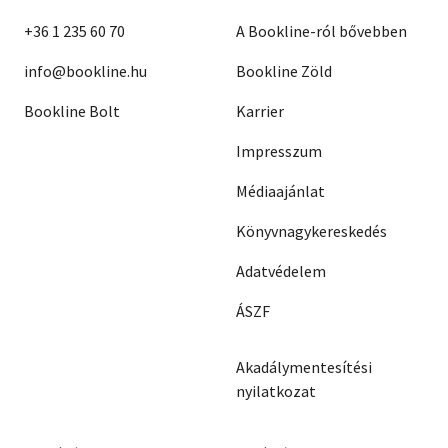
+36 1 235 60 70
A Bookline-ról bővebben
info@bookline.hu
Bookline Zöld
Bookline Bolt
Karrier
Impresszum
Médiaajánlat
Könyvnagykereskedés
Adatvédelem
ÁSZF
Akadálymentesítési
nyilatkozat