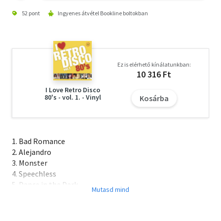
52 pont
Ingyenes átvétel Bookline boltokban
Ez is elérhető kínálatunkban:
10 316 Ft
I Love Retro Disco
80's - vol. 1. - Vinyl
Kosárba
1. Bad Romance
2. Alejandro
3. Monster
4. Speechless
5. Dance in the Dark
6. Telephone
7. So Happy I Could Die
8. Teethh