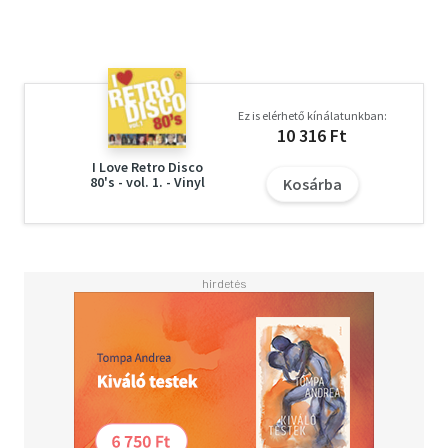
Ez is elérhető kínálatunkban:
10 316 Ft
I Love Retro Disco
80's - vol. 1. - Vinyl
Kosárba