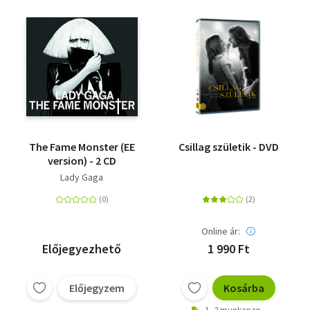
The Fame Monster (EE
Csillag születik - DVD
version) - 2 CD
Lady Gaga
Online ár:
Előjegyezhető
1 990 Ft
Előjegyzem
Kosárba
1 - 2 munkanap