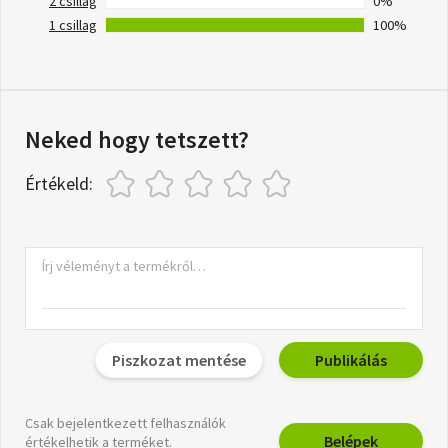
2 csillag
0%
1 csillag
100%
Neked hogy tetszett?
Értékeld:
Piszkozat mentése
Publikálás
Csak bejelentkezett felhasználók
Belépek
értékelhetik a terméket.