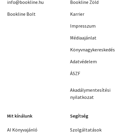
info@bookline.hu
Bookline Zöld
Bookline Bolt
Karrier
Impresszum
Médiaajánlat
Könyvnagykereskedés
Adatvédelem
ÁSZF
Akadálymentesítési
nyilatkozat
Mit kínálunk
Segítség
AI Könyvajánló
Szolgáltatások