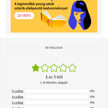
ÉRTÉKELÉSEK
1
az 5-ből
1 értékelés alapján
5 csillag
0%
4 csillag
0%
3 csillag
0%