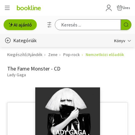
Üres
AI ajánló
Kategóriák
Könyv
Kiegészítő/Ajándék
Zene
Pop-rock
Nemzetközi előadók
Életmód, egészség
The Fame Monster - CD
Erotika
Lady Gaga
Gyermek- és ifjúsági
Hobbi, szabadidő
Irodalom
Művészet
Szakkönyv