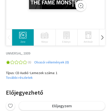
Szótár, nyelvkönyv
Tankönyv, segédkönyv
Társadalomtudomány
Természettudomány
Zene
Könyv
E-könyv
Antikvár
Idegen 
Történelem
UNIVERSAL, 2009
Vallás
Olvasói vélemények (0)
Típus: CD Audió･Lemezek száma: 1
További részletek
Előjegyezhető
Előjegyzem