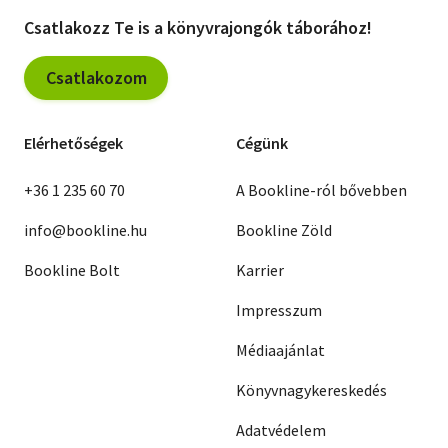
Csatlakozz Te is a könyvrajongók táborához!
Csatlakozom
Elérhetőségek
Cégünk
+36 1 235 60 70
A Bookline-ról bővebben
info@bookline.hu
Bookline Zöld
Bookline Bolt
Karrier
Impresszum
Médiaajánlat
Könyvnagykereskedés
Adatvédelem