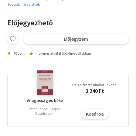
További részletek
Előjegyezhető
Előjegyzem
40 pont
Ingyenes átvétel Bookline boltokban
Ez is elérhető kínálatunkban:
3 240 Ft
Világosság és béke
Pater Carlo Guiseppe
Kosárba
Quadrupani