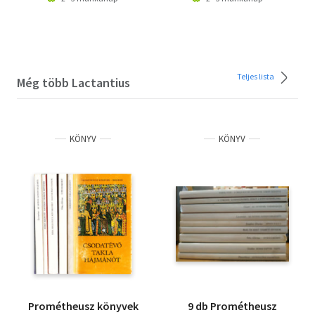
Teljes lista
Még több Lactantius
KÖNYV
KÖNYV
Prométheusz könyvek
9 db Prométheusz