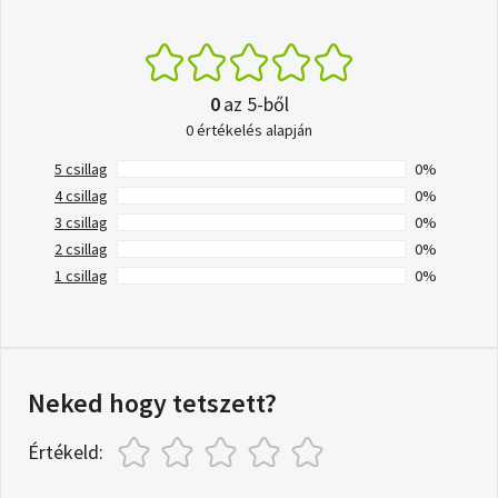
0
az 5-ből
0 értékelés alapján
5 csillag
0%
4 csillag
0%
3 csillag
0%
2 csillag
0%
1 csillag
0%
Neked hogy tetszett?
Értékeld: