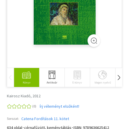
Szótár, nyelvkönyv
Tankönyv, segédkönyv
Társadalomtudomány
Természettudomány
Történelem
Vallás
Könyv
Antikvár
E-könyv
Idegen nyelvű
Hangos
Kairosz Kiadó, 2012
Írj véleményt elsőként!
Catena Fordítások 11. kötet
Sorozat:
634 oldal･cérnafűzött, keménytáblás･ISBN:
9789636625412