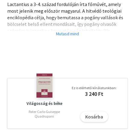
Lactantius a 3-4. század fordulóján írta főművét, amely
most jelenik meg először magyarul. A hitvédő teológiai
enciklopédia célja, hogy bemutassa a pogány vallások és
bölcselet belső ellentmondásait, így pogány olvasók
számára is igazolja a kereszténység intellektuális
tartalmának igazát és magasrendűségét. A mű egyik
értéke, hogy betekintést ad a hit igazságainak
megvitatását, tisztázását és tételes rögzítését megelőző
korszak teológiájába. Emellett némelyik gondolata
önmagában is figyelemre méltó, különösen a rossz
eredetéről, rendeltetéséről, a teremtésben elfoglalt
helyéről vallott felfogása. Az Isteni tanítások
forrásértéke igen jelentős: számos, azóta elveszett ókori
Ez is elérhető kínálatunkban:
irodalmi, bölcseleti írásból őrzött meg töredékeket,
3 240 Ft
valamint a kortárs és szemtanú hitelességével érzékelteti
az üldözések korának drámai légkörét.
Világosság és béke
Pater Carlo Guiseppe
Kosárba
Quadrupani