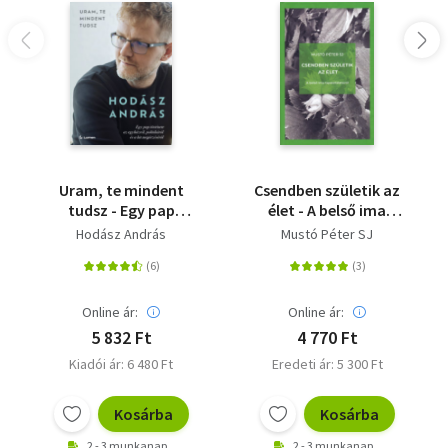
Uram, te mindent
Csendben születik az
tudsz - Egy pap
élet - A belső ima
története az
tapasztalatairól
Hodász András
Mustó Péter SJ
egyházról, politikáról
és a hit megőrzéséről
Online ár:
Online ár:
5 832 Ft
4 770 Ft
Kiadói ár: 6 480 Ft
Eredeti ár: 5 300 Ft
Kosárba
Kosárba
2 - 3 munkanap
2 - 3 munkanap