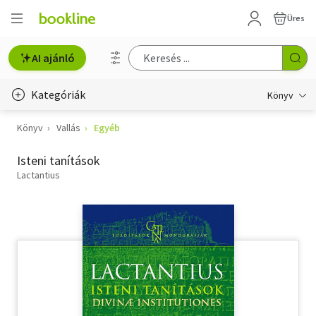
Üres
AI ajánló
Kategóriák
Könyv
Könyv
Vallás
Egyéb
Életmód, egészség
Isteni tanítások
Erotika
Lactantius
Gyermek- és ifjúsági
Hobbi, szabadidő
Irodalom
Művészet
Szakkönyv