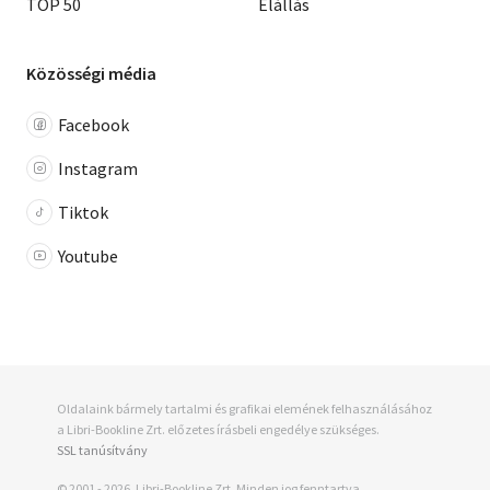
TOP 50
Elállás
Közösségi média
Facebook
Instagram
Tiktok
Youtube
Oldalaink bármely tartalmi és grafikai elemének felhasználásához
a Libri-Bookline Zrt. előzetes írásbeli engedélye szükséges.
SSL tanúsítvány
© 2001 - 2026, Libri-Bookline Zrt. Minden jog fenntartva.