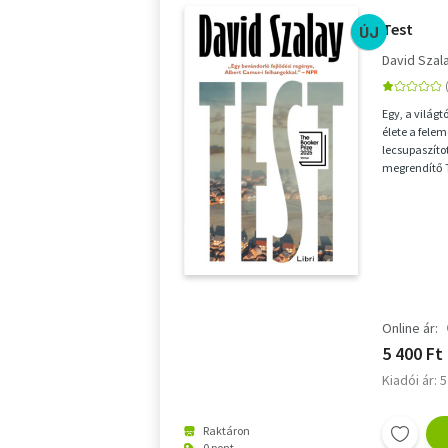
Test
ÚJ
David Szal
Egy, a világt
élete a fele
lecsupaszíto
megrendítő T
életéne...
Online ár:
5 400 Ft
Kiadói ár: 
Raktáron
0 pont