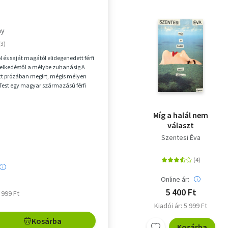
ay
ól és saját magától elidegenedett férfi
melkedéstől a mélybe zuhanásig A
tt prózában megírt, mégis mélyen
est egy magyar származású férfi
Míg a halál nem
választ
Szentesi Éva
Online ár:
5 400 Ft
5 999 Ft
Kiadói ár: 5 999 Ft
Kosárba
Kosárba