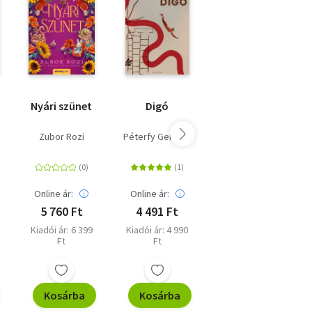
Nyári szünet
Digó
Kiváló testek
Zubor Rozi
Péterfy Gergely
Tompa Andrea
Online ár:
Online ár:
Online ár:
5 760 Ft
4 491 Ft
6 750 Ft
Kiadói ár: 6 399
Kiadói ár: 4 990
Kiadói ár: 7 499
Ft
Ft
Ft
Kosárba
Kosárba
Kosárba