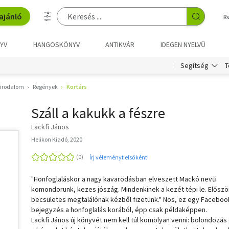
ajánló
R
YV
HANGOSKÖNYV
ANTIKVÁR
IDEGEN NYELVŰ
T
Segítség
 irodalom
Regények
Kortárs
Száll a kakukk a fészre
Lackfi János
Helikon Kiadó, 2020
Írj véleményt elsőként!
"Honfoglaláskor a nagy kavarodásban elveszett Mackó nevű
komondorunk, kezes jószág. Mindenkinek a kezét tépi le. Először
becsületes megtalálónak kézből fizetünk." Nos, ez egy Faceboo
bejegyzés a honfoglalás korából, épp csak példaképpen.
Lackfi János új könyvét nem kell túl komolyan venni: bolondozás 