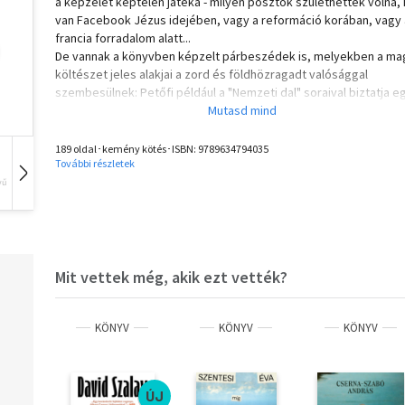
a képzelet képtelen játéka - milyen posztok születhettek volna, 
van Facebook Jézus idejében, vagy a reformáció korában, vagy 
francia forradalom alatt...
De vannak a könyvben képzelt párbeszédek is, melyekben a ma
költészet jeles alakjai a zord és földhözragadt valósággal
szembesülnek: Petőfi például a "Nemzeti dal" soraival biztatja e
honfitársát, aki ezt zaklatásnak veszi; Léda pedig egy kicsivel t
aktivitást várni el Adytól a "Héjanász" borongós sorai helyett.
Lackfi János, mondhatni, tiszteletlenül bánik a történelem nagy
189 oldal･kemény kötés･ISBN:
9789634794035
További részletek
alakjaival és a magyar irodalom zseniális alkotóival, de emögött 
tiszteletlenség mögött mély szeretet, rengeteg ismeret és per
vű
Hangoskönyv
Film
Zene
remek humorérzék bújik meg.
Mit vettek még, akik ezt vették?
KÖNYV
KÖNYV
KÖNYV
ÚJ