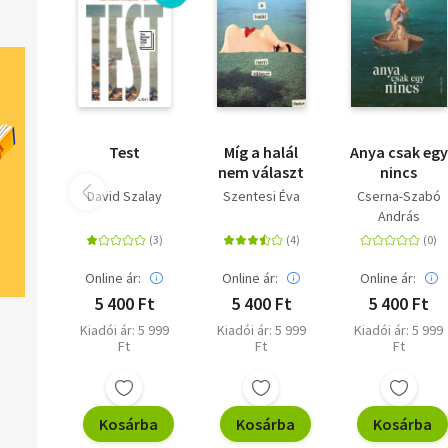
Test
Míg a halál
Anya csak egy
nem választ
nincs
David Szalay
Szentesi Éva
Cserna-Szabó
András
Online ár:
Online ár:
Online ár:
5 400 Ft
5 400 Ft
5 400 Ft
Kiadói ár: 5 999
Kiadói ár: 5 999
Kiadói ár: 5 999
Ft
Ft
Ft
Kosárba
Kosárba
Kosárba