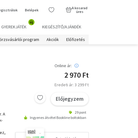
A kosarad
egisztrálok
Belépek
üres
új
GYEREKJÁTÉK
KIEGÉSZÍTŐ/AJÁNDÉK
örzsvásárlói program
Akciók
Előfizetés
Online ár:
2 970 Ft
Eredeti ár: 3 299 Ft
Előjegyzem
29 pont
. A
Ingyenes átvétel Bookline boltokban
k-
ez,