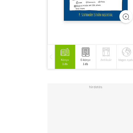
Könyv
E-könyv
Antikvár
Idegen nyel
1 db
1 db