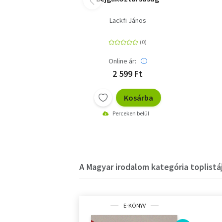
Lackfi János
Online ár:
2 599 Ft
Kosárba
Perceken belül
A Magyar irodalom kategória toplistá
E-KÖNYV