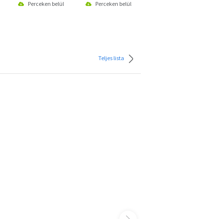
Perceken belül
Perceken belül
Perceken belül
Teljes lista