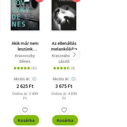
Akik már nem
Az ellenállás
A láthatatlan
leszünk
melankóliája
légió
sosem
Krusovszky
Krasznahorkai
Rejtő Jenő
Dénes
László
Akciós ár:
Akciós ár:
Online ár:
2 625 Ft
3 675 Ft
450 Ft
Online ár: 3 499
Online ár: 4 899
Ft
Ft
Kosárba
Kosárba
Kosárba