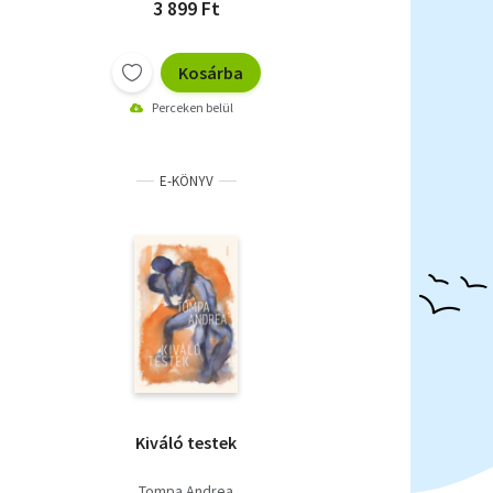
3 899 Ft
Kosárba
Perceken belül
E-KÖNYV
Kiváló testek
Tompa Andrea