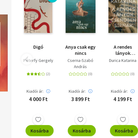
Digó
Anya csak egy
A ​rendes
nincs
lányok
csendben
Péterfy Gergely
Cserna-Szabó
Durica Katarina
sírnak
András
Kiadói ár:
Kiadói ár:
Kiadói ár:
4 000 Ft
3 899 Ft
4 199 Ft
Kosárba
Kosárba
Kosárba