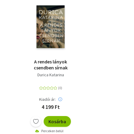
A ​rendes lányok
csendben sírnak
Durica Katarina
Kiadói ár:
4 199 Ft
Kosárba
Perceken belül