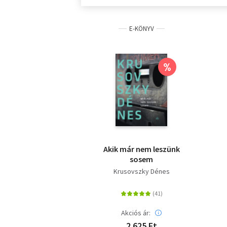
E-KÖNYV
%
Akik már nem leszünk
sosem
Krusovszky Dénes
Akciós ár:
2 625 Ft