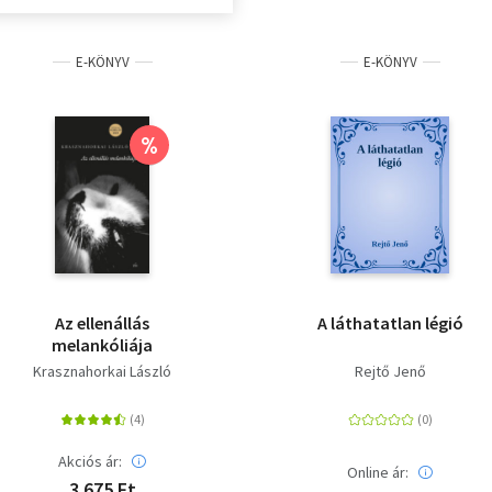
E-KÖNYV
E-KÖNYV
%
Az ellenállás
A láthatatlan légió
melankóliája
Krasznahorkai László
Rejtő Jenő
Akciós ár:
Online ár:
3 675 Ft