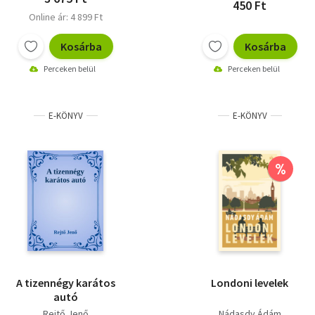
450 Ft
Online ár: 4 899 Ft
Kosárba
Kosárba
Perceken belül
Perceken belül
E-KÖNYV
E-KÖNYV
%
A tizennégy karátos
Londoni levelek
autó
Rejtő Jenő
Nádasdy Ádám