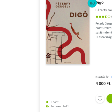
Digó
ÚJ
Péterfy Ge
Péterfy Gerg
erdőtüzektől 
saját műemlé
Olaszországb
A regény főhő
Kiadói ár:
4 000 Ft
0 pont
Perceken belül