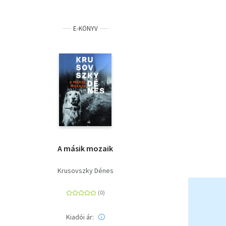
E-KÖNYV
A másik mozaik
Krusovszky Dénes
Kiadói ár: