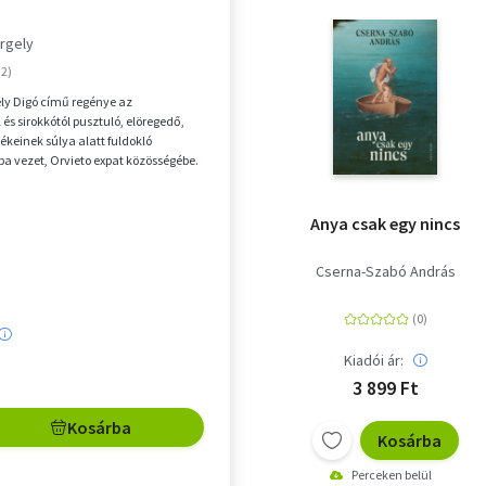
rgely
ely Digó című regénye az
és sirokkótól pusztuló, elöregedő,
keinek súlya alatt fuldokló
a vezet, Orvieto expat közösségébe.
se, Winter ...
Anya csak egy nincs
Cserna-Szabó András
Kiadói ár:
3 899 Ft
Kosárba
Kosárba
Perceken belül