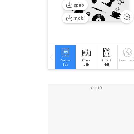
epub
mobi
E-könyv
Könyv
Antikvár
Idegen nyel
1 db
1 db
4 db