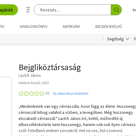
ajánló
R
YV
HANGOSKÖNYV
ANTIKVÁR
IDEGEN NYELVŰ
T
Segítség
Bejgliköztársaság
Lackfi János
Helikon Kiadó, 2022
Írj véleményt elsőként!
„Mindenkinek van egy cérnaszála. Azon függ az élete. Huszoneg
cérnaszál lobog valahol a vízben, a levegőben. Még huszonegy
elszakadt cérnaszál.” Lackfi János író, költő, műfordító új
elbeszéléskötete nem huszonegy, hanem sok-sok ilyen cérnaszá
szól. Felvillanó emberi sorsokról. Hol vicces, hol szomorú