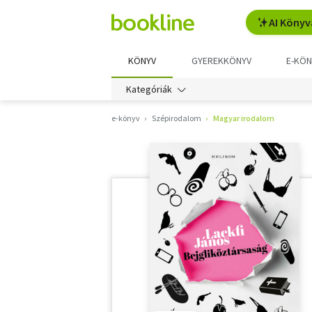
AI Könyv
KÖNYV
GYEREKKÖNYV
E-KÖN
Kategóriák
e-könyv
Szépirodalom
Magyar irodalom