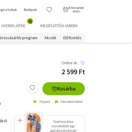
A kosarad
egisztrálok
Belépek
üres
új
GYEREKJÁTÉK
KIEGÉSZÍTŐ/AJÁNDÉK
örzsvásárlói program
Akciók
Előfizetés
Online ár:
2 599 Ft
Kosárba
25 pont
Perceken belül
y
lról
Tedd kosárba
mindkettőt egy
gombnyomással!