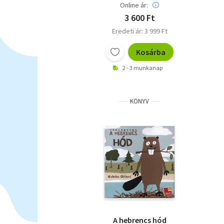
Online ár:
3 600 Ft
Eredeti ár: 3 999 Ft
Kosárba
2 - 3 munkanap
KÖNYV
A hebrencs hód