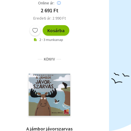
Online ár:
2 691 Ft
Eredeti ár: 2 990 Ft
Kosárba
2 - 3 munkanap
KÖNYV
A jámbor jávorszarvas