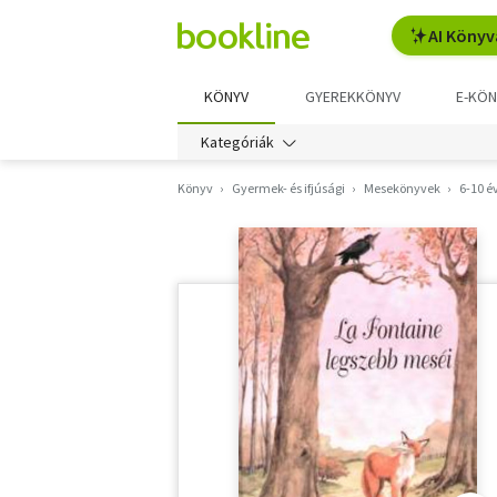
AI Könyv
KÖNYV
GYEREKKÖNYV
E-KÖN
Kategóriák
Könyv
Gyermek- és ifjúsági
Mesekönyvek
6-10 é