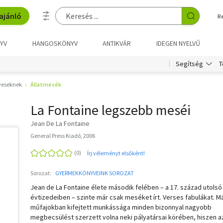
ajánló
R
YV
HANGOSKÖNYV
ANTIKVÁR
IDEGEN NYELVŰ
T
Segítség
veseknek
Állatmesék
La Fontaine legszebb meséi
Jean De La Fontaine
General Press Kiadó, 2006
Írj véleményt elsőként!
Sorozat:
GYERMEKKÖNYVEINK SOROZAT
Jean de La Fontaine élete második felében – a 17. század utolsó
évtizedeiben – szinte már csak meséket írt. Verses fabulákat. M
műfajokban kifejtett munkássága minden bizonnyal nagyobb
megbecsülést szerzett volna neki pályatársai körében, hiszen 