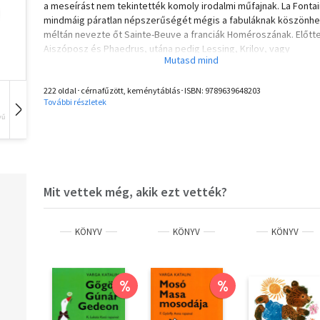
a meseírást nem tekintették komoly irodalmi műfajnak. La Fonta
mindmáig páratlan népszerűségét mégis a fabuláknak köszönhet
méltán nevezte őt Sainte-Beuve a franciák Homéroszának. Előtt
Aiszóposz és Phaedrus, utána pedig Lessing, Krilov, vagy
éppenséggel a mi Fáy Andrásunk – mondjuk ki nyíltan: didaktikus
állatmeséi is komoly sikert arattak, de ezek azért nagyon
222 oldal･cérnafűzött, keménytáblás･ISBN:
9789639648203
különböznek La Fontaine fabuláitól, lévén csupán frappáns,
További részletek
tanulságos történetek, esetenként akár versbe is szedve. La
vű
Hangoskönyv
Film
Zene
Fontaine állatmeséi költemények. A poézis minden szépségét
felvonultatók. Ez a gyűjtemény egy káprázatosan illusztrált, rop
impozáns francia kiadásnak magyar nyelvű hasonmása.
Mit vettek még, akik ezt vették?
KÖNYV
KÖNYV
KÖNYV
%
%