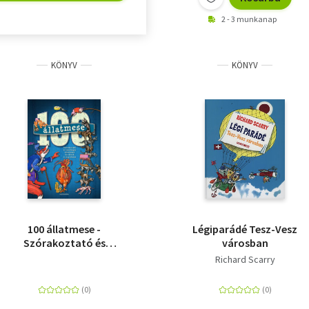
2 - 3 munkanap
KÖNYV
KÖNYV
100 állatmese -
Légiparádé Tesz-Vesz
Szórakoztató és
városban
tanulságos történetek
Richard Scarry
kicsiknek és
nagyoknak