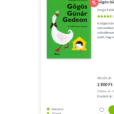
Gőgös G
%
Varga Katal
A Gőgös Gúná
nemzedékei 
szándékosan 
azért, hogy 
önállóan olv
Akciós ár:
2 800 Ft
Online ár: 
Eredeti ár:
Raktáron
28 pont