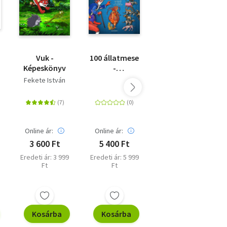
Vuk -
100 állatmese
A melegszívű
Képeskönyv
-
medve
Szórakoztató
Fekete István
Nicholas Oldland
ról
és tanulságos
történetek
kicsiknek és
nagyoknak
Online ár:
Online ár:
Online ár:
3 600 Ft
5 400 Ft
2 691 Ft
Eredeti ár: 3 999
Eredeti ár: 5 999
Eredeti ár: 2 990
Ft
Ft
Ft
Kosárba
Kosárba
Kosárba