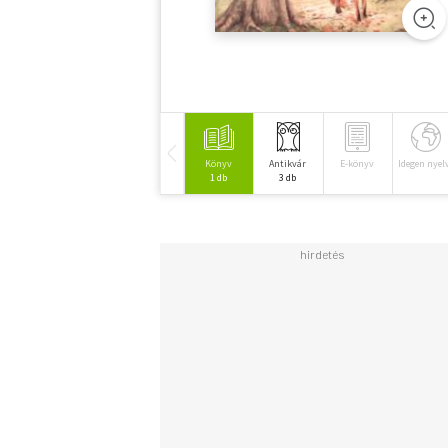
Könyv
Antikvár
E-könyv
Idegen nyel
1 db
3 db