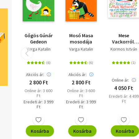
Gőgös Gúnár
Mosó Masa
Mese
Gedeon
mosodája
Vackorról,
egy pisze
Varga Katalin
Varga Katalin
Kormos István
kölyökmackó
Akciós ár:
Akciós ár:
Online ár:
2 800 Ft
2 800 Ft
4 050 Ft
Online ár: 3 600
Online ár: 3 600
Ft
Ft
Eredeti ár: 4 499
Ft
Eredeti ár: 3 999
Eredeti ár: 3 999
Ft
Ft
Kosárba
Kosárba
Kosárba