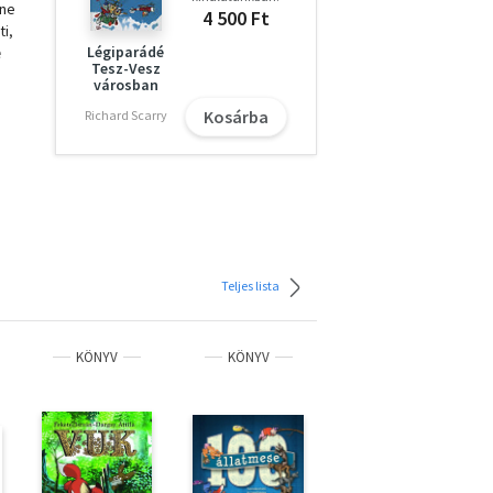
ine
4 500 Ft
i,
Légiparádé
e
Tesz-Vesz
városban
 –
Kosárba
Richard Scarry
pant
Teljes lista
KÖNYV
KÖNYV
KÖNYV