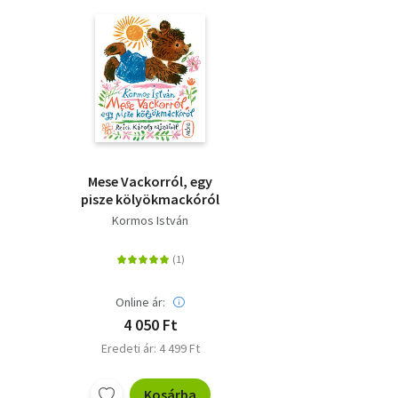
Mese Vackorról, egy
pisze kölyökmackóról
Kormos István
Online ár:
4 050 Ft
Eredeti ár: 4 499 Ft
Kosárba