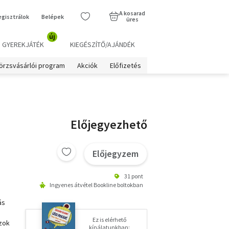
A kosarad
egisztrálok
Belépek
üres
új
GYEREKJÁTÉK
KIEGÉSZÍTŐ/AJÁNDÉK
örzsvásárlói program
Akciók
Előfizetés
Előjegyezhető
Előjegyzem
31 pont
Ingyenes átvétel Bookline boltokban
ás
Ez is elérhető
azok
kínálatunkban: