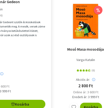
únár Gedeon
in
%
r Gedeont szülők és kisiskolások
ismerték meg. A mesék, versek zöme
hiányos betűkészlettel íródott,
már azok az első osztályosok is
ashass...
Mosó Masa mosodája
Varga Katalin
Akciós ár:
2 800 Ft
3 600 Ft
 3 999 Ft
Online ár: 3 600 Ft
Eredeti ár: 3 999 Ft
Kosárba
Kosárba