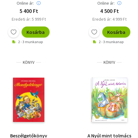
Online ár:
Online ár:
5 400 Ft
4 500 Ft
Eredeti ár: 5 999 Ft
Eredeti ár: 4 999 Ft
Kosárba
Kosárba
2 - 3 munkanap
2 - 3 munkanap
KÖNYV
KÖNYV
Beszélgetőkönyv
A Nyúl mint tolmács