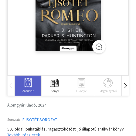
Szótár, nyelvkönyv
Tankönyv, segédkönyv
Társadalomtudomány
Természettudomány
Történelem
Vallás
Antikvár
Könyv
E-könyv
Idegen nyelvű
Hangos
Álomgyár Kiadó, 2024
ÉJSÖTÉT-SOROZAT
Sorozat:
505 oldal･puhatáblás, ragasztókötött･jó állapotú antikvár könyv
További részletek