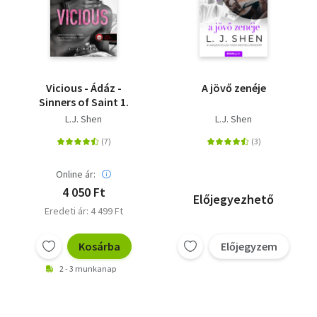
Vicious - Ádáz -
A jövő zenéje
Sinners of Saint 1.
L.J. Shen
L.J. Shen
Online ár:
4 050 Ft
Előjegyezhető
Eredeti ár: 4 499 Ft
Kosárba
Előjegyzem
2 - 3 munkanap