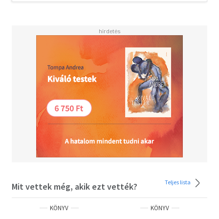
A Wall Street Journal bestsellerszerzői, L. J. Shen és
Parker S. Huntington egy elrendezett házasság
történetét mesélik el, amely egy jégszívű férfi és egy
harcias örökösnő között köttetik. Vajon vár rájuk a
szerelem, vagy a sötétség mindent felemészt?
"Eszméletlen mestermű." - Eternal Embers Book Blog
"Beleborzongtam." - She Reads. Pang. Blog
Teljes lista
Mit vettek még, akik ezt vették?
KÖNYV
KÖNYV