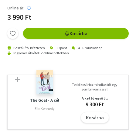
Online ár:
3 990 Ft
Kosárba
Beszállítói készleten
39 pont
4 - 6 munkanap
Ingyenes átvétel Bookline boltokban
Tedd kosárba mindkettőt egy
gombnyomással!
A kettő együtt:
The Goal - A cél
9 300 Ft
Elle Kennedy
Kosárba