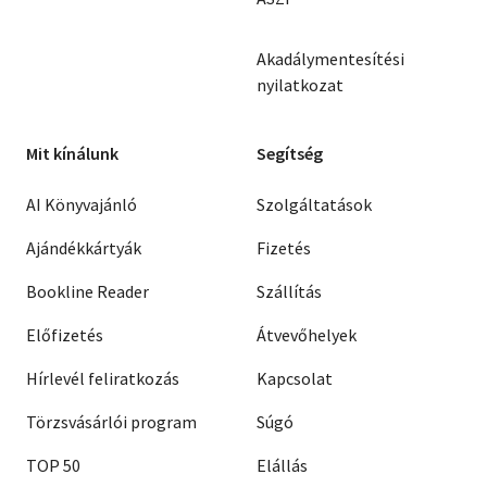
Akadálymentesítési
nyilatkozat
Mit kínálunk
Segítség
AI Könyvajánló
Szolgáltatások
Ajándékkártyák
Fizetés
Bookline Reader
Szállítás
Előfizetés
Átvevőhelyek
Hírlevél feliratkozás
Kapcsolat
Törzsvásárlói program
Súgó
TOP 50
Elállás