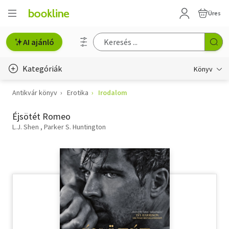
Üres
AI ajánló
Kategóriák
Könyv
Antikvár könyv
Erotika
Irodalom
Életmód, egészség
Éjsötét Romeo
Erotika
L.J. Shen
Parker S. Huntington
Gyermek- és ifjúsági
Hobbi, szabadidő
Irodalom
Művészet
Szakkönyv