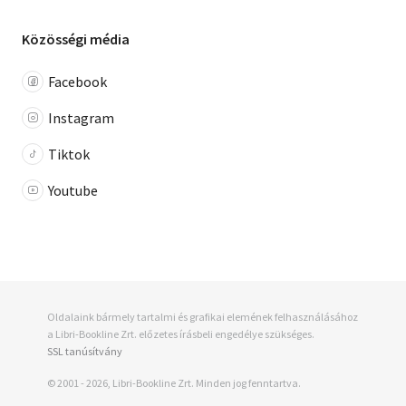
Közösségi média
Facebook
Instagram
Tiktok
Youtube
Oldalaink bármely tartalmi és grafikai elemének felhasználásához
a Libri-Bookline Zrt. előzetes írásbeli engedélye szükséges.
SSL tanúsítvány
© 2001 - 2026, Libri-Bookline Zrt. Minden jog fenntartva.