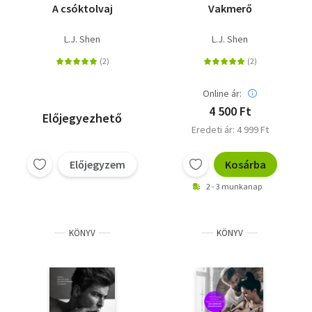
A csóktolvaj
Vakmerő
L.J. Shen
L.J. Shen
Online ár:
4 500 Ft
Előjegyezhető
Eredeti ár: 4 999 Ft
Előjegyzem
Kosárba
2 - 3 munkanap
KÖNYV
KÖNYV