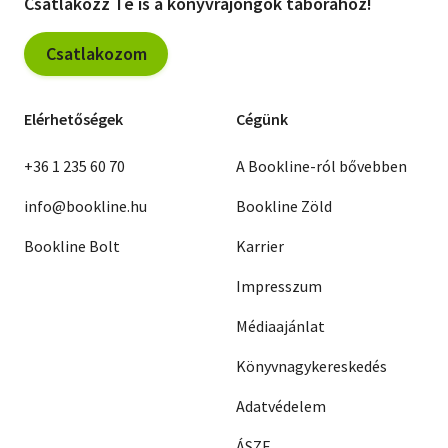
Csatlakozz Te is a könyvrajongók táborához!
Csatlakozom
Elérhetőségek
Cégünk
+36 1 235 60 70
A Bookline-ról bővebben
info@bookline.hu
Bookline Zöld
Bookline Bolt
Karrier
Impresszum
Médiaajánlat
Könyvnagykereskedés
Adatvédelem
ÁSZF