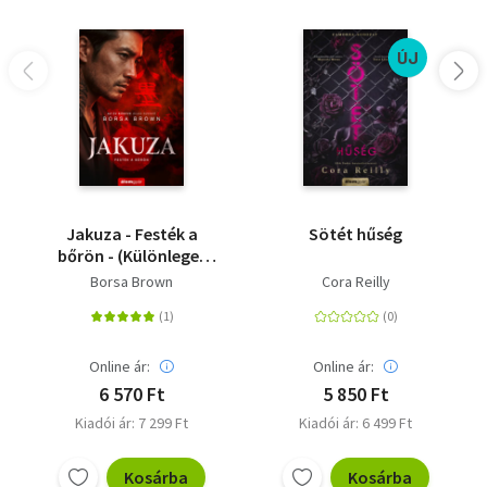
ÚJ
Jakuza - Festék a
Sötét hűség
bőrön - (Különleges
kiadás)
Borsa Brown
Cora Reilly
Online ár:
Online ár:
6 570 Ft
5 850 Ft
Kiadói ár: 7 299 Ft
Kiadói ár: 6 499 Ft
Kosárba
Kosárba