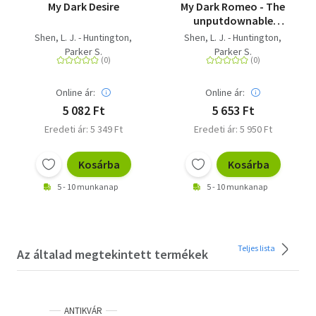
My Dark Desire
My Dark Romeo - The
unputdownable
billionaire romance
Shen, L. J. - Huntington,
Shen, L. J. - Huntington,
TikTok can't stop
Parker S.
Parker S.
reading!
Online ár:
Online ár:
5 082 Ft
5 653 Ft
Eredeti ár: 5 349 Ft
Eredeti ár: 5 950 Ft
Kosárba
Kosárba
5 - 10 munkanap
5 - 10 munkanap
Teljes lista
Az általad megtekintett termékek
ANTIKVÁR