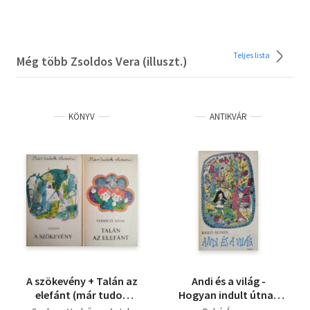
Teljes lista
Még több Zsoldos Vera (illuszt.)
KÖNYV
ANTIKVÁR
A szökevény + Talán az
Andi és a világ -
elefánt (már tudok
Hogyan indult útnak
olvasni) 2 mű
Andi (Zsoldos Vera