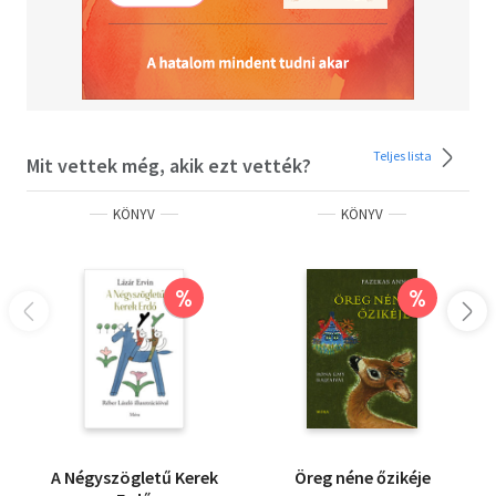
Teljes lista
Mit vettek még, akik ezt vették?
KÖNYV
KÖNYV
%
%
A Négyszögletű Kerek
Öreg néne őzikéje