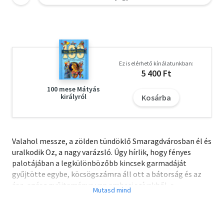
Ez is elérhető kínálatunkban:
5 400 Ft
100 mese Mátyás
királyról
Kosárba
Valahol messze, a zölden tündöklő Smaragdvárosban él és
uralkodik Oz, a nagy varázsló. Úgy hírlik, hogy fényes
palotájában a legkülönbözőbb kincsek garmadáját
gyűjtötte egybe, köcsögszámra áll ott a bátorság és az
ész, egész gyűjteménye van emberi szívekből, s
varázshatalma akkora, hogy a világban sodródó Dorkát is
hazarepíti otthonába. Oz palotája felé igyekszik hát
mindenki, aki csodás segítségre vágyik. Oda tart a