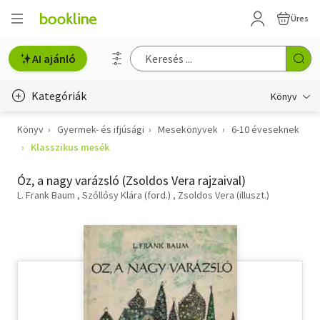
Üres
AI ajánló
Kategóriák
Könyv
Könyv
Gyermek- és ifjúsági
Mesekönyvek
6-10 éveseknek
Életmód, egészség
Klasszikus mesék
Erotika
Óz, a nagy varázsló (Zsoldos Vera rajzaival)
Gyermek- és ifjúsági
L. Frank Baum
Szőllősy Klára (ford.)
Zsoldos Vera (illuszt.)
Hobbi, szabadidő
Irodalom
Művészet
Szakkönyv