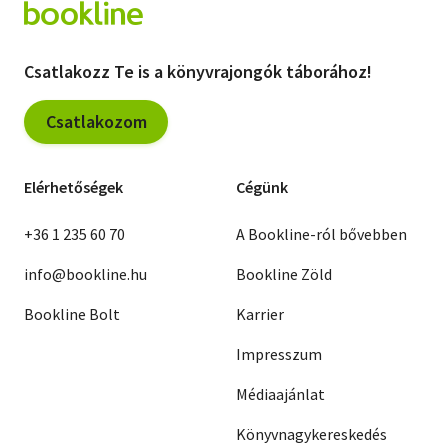
Csatlakozz Te is a könyvrajongók táborához!
Csatlakozom
Elérhetőségek
Cégünk
+36 1 235 60 70
A Bookline-ról bővebben
info@bookline.hu
Bookline Zöld
Bookline Bolt
Karrier
Impresszum
Médiaajánlat
Könyvnagykereskedés