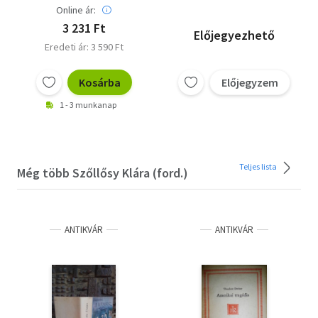
Online ár:
3 231 Ft
Előjegyezhető
Eredeti ár: 3 590 Ft
Kosárba
Előjegyzem
1 - 3 munkanap
Teljes lista
Még több Szőllősy Klára (ford.)
ANTIKVÁR
ANTIKVÁR