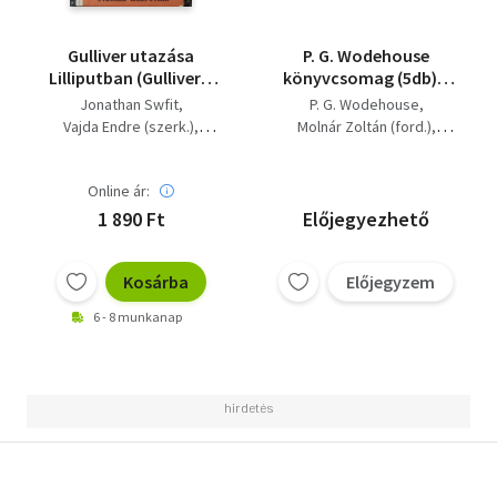
Gulliver utazása
P. G. Wodehouse
Lilliputban (Gulliver's
könyvcsomag (5db) A
Voyage to Lilliput) -
nénikém nem talpig
Jonathan Swfit
P. G. Wodehouse
Karinthy Frigyes
úrinő! + Mike és Psmith
Vajda Endre (szerk.)
Molnár Zoltán (ford.)
fordításában; Zsoldos
+ Forduljon
Karinthy Frigyes (ford.)
Zsoldos Vera (illuszt.)
Vera rajzaival
Psmithhez! + Az
Zsoldos Vera (illuszt.)
Révbíró Tamás (ford.)
életművész + Nyári
Online ár:
zivatar
1 890 Ft
Előjegyezhető
Kosárba
Előjegyzem
6 - 8 munkanap