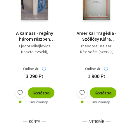
A ​kamasz - regény
Amerikai Tragédia -
három részben
Szőllősy Klára
(Подросток) -
fordításában (Helikon
Fjodor Mihajlovics
Theodore Dreiser
Szőllősy Klára
klasszikusok saját
Dosztojevszkij
Réz Ádám (szerk.)
fordításában;
képpel!)
Szőllősy Klára (ford.)
Szőllősy Klára (ford.)
Online ár:
Online ár:
3 290 Ft
1 900 Ft
Kosárba
Kosárba
6 - 8 munkanap
6 - 8 munkanap
KÖNYV
ANTIKVÁR