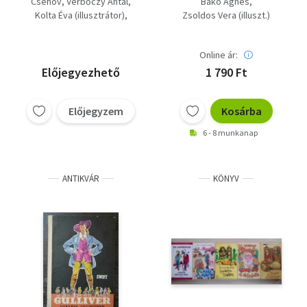
Csehov
Verbőczy Antal
Bakó Ágnes
rajzaival)
Kolta Éva (illusztrátor)
Zsoldos Vera (illuszt.)
Zsoldos Vera (illuszt.)
Rab Zsuzsa (ford.)
Online ár:
Hervay Gizella (szerk.)
Előjegyezhető
1 790 Ft
Előjegyzem
Kosárba
6 - 8 munkanap
ANTIKVÁR
KÖNYV