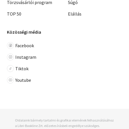
Törzsvásárlói program
Súgó
TOP 50
Elállás
Közösségi média
Facebook
Instagram
Tiktok
Youtube
Oldalaink bármely tartalmi és grafikai elemének felhasználásához
a Libri-Bookline Zrt. előzetes írásbeli engedélye szükséges.