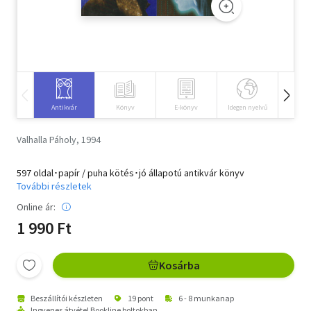
Szótár, nyelvkönyv
Tankönyv, segédkönyv
Társadalomtudomány
Antikvár
Könyv
E-könyv
Idegen nyelvű
Hangos
Természettudomány
Valhalla Páholy, 1994
Történelem
597 oldal･papír / puha kötés･jó állapotú antikvár könyv
Vallás
További részletek
Online ár:
1 990 Ft
Kosárba
Beszállítói készleten
19 pont
6 - 8 munkanap
Ingyenes átvétel Bookline boltokban