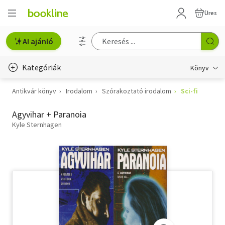
Üres
AI ajánló
Kategóriák
Könyv
Antikvár könyv
Irodalom
Szórakoztató irodalom
Sci-fi
Életmód, egészség
Agyvihar + Paranoia
Erotika
Kyle Sternhagen
Gyermek- és ifjúsági
Hobbi, szabadidő
Irodalom
Művészet
Szakkönyv