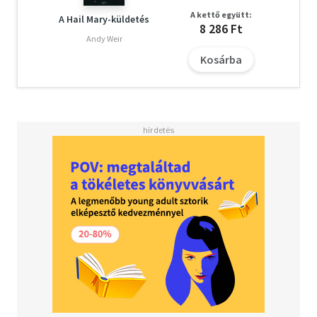
A kettő együtt:
A Hail Mary-küldetés
8 286 Ft
Andy Weir
Kosárba