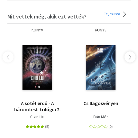
Teljes lista
Mit vettek még, akik ezt vették?
KÖNYV
KÖNYV
A sötét erdő - A
Csillagösvényen
háromtest-trilógia 2.
Cixin Liu
Bán Mór