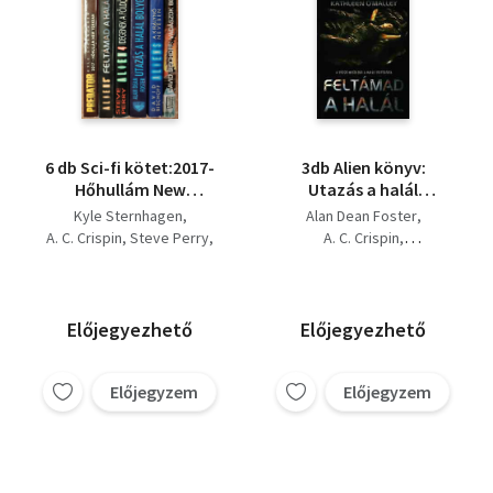
6 db Sci-fi kötet:2017-
3db Alien könyv:
Hőhullám New
Utazás a halál
Yorkaban,Feltámad a
bolygójára + 2017-
Kyle Sternhagen
Alan Dean Foster
halál, Idegenek a
Hőhullám New
A. C. Crispin
Steve Perry
A. C. Crispin
Földön, Utazás a
Yorkban (Predator) +
Alan Dean Foster
Kyle Sternhagen
halála bolygójára, A
Feltámad a halál
David Bischoff
királynő nevében,
Vadászok bolygója,
Előjegyezhető
Előjegyezhető
Előjegyzem
Előjegyzem