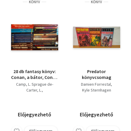
KÖNYV
KÖNYV
28 db fantasy könyv:
Predator
Conan, a bátor, Conan
könyvcsomag
a pusztító, Terrano
Camp, L. Sprague de-
Damien Forrestal
űrkolónia, Worluk
Carter, L.
Kyle Sternhagen
átka, A téridő istenei,
Robert Jordan
Az éj kardja Az éj
Bob Charles
David Gray
istene, Az istenölő,
Nemere István
Éjszárnyak,
Jeffrey Stone
Előjegyezhető
Előjegyezhető
Boszorkányvilág, Ivrel
Mickey Zucker Reichert
Kapuja, Shiuan kútja,
Robert Silvenberg
Excalibur,Camelot
Előjegyzem
Előjegyzem
C. J. Cherryh