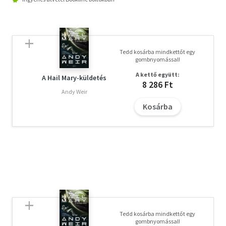
Tedd kosárba mindkettőt egy
gombnyomással!
A kettő együtt:
A Hail Mary-küldetés
8 286 Ft
Andy Weir
Kosárba
Tedd kosárba mindkettőt egy
gombnyomással!