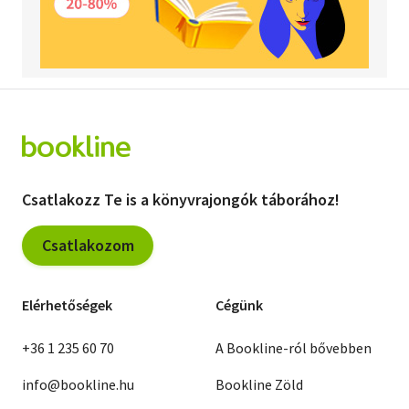
Csatlakozz Te is a könyvrajongók táborához!
Csatlakozom
Elérhetőségek
Cégünk
+36 1 235 60 70
A Bookline-ról bővebben
info@bookline.hu
Bookline Zöld