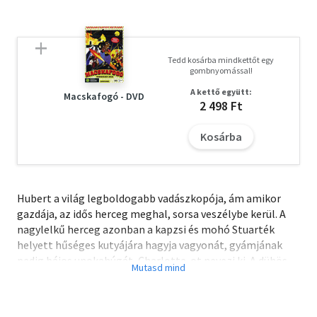
Tedd kosárba mindkettőt egy
gombnyomással!
A kettő együtt:
Macskafogó - DVD
2 498 Ft
Kosárba
Hubert a világ legboldogabb vadászkopója, ám amikor
gazdája, az idős herceg meghal, sorsa veszélybe kerül. A
nagylelkű herceg azonban a kapzsi és mohó Stuarték
helyett hűséges kutyájára hagyja vagyonát, gyámjának
pedig bájos unokahúgát, Charlotte-ot nevezi ki. A dühös
házaspár mindent elkövet, hogy kitúrja Hubertet az
örökségből. Egy csinos kutyahölggyel akarják elcsavarni a
fejét, ehhez azonban el kell távolítaniuk Daisyt, a