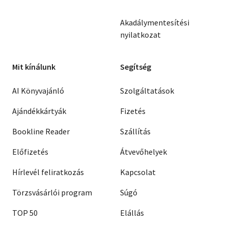
Akadálymentesítési
nyilatkozat
Mit kínálunk
Segítség
AI Könyvajánló
Szolgáltatások
Ajándékkártyák
Fizetés
Bookline Reader
Szállítás
Előfizetés
Átvevőhelyek
Hírlevél feliratkozás
Kapcsolat
Törzsvásárlói program
Súgó
TOP 50
Elállás