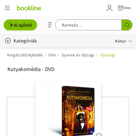
Üres
AI ajánló
Kategóriák
Könyv
Kiegészítő/Ajándék
Film
Gyerek és ifjúsági
Ifjúsági
Életmód, egészség
Kutyakomédia - DVD
Erotika
Gyermek- és ifjúsági
Hobbi, szabadidő
Irodalom
Művészet
Szakkönyv