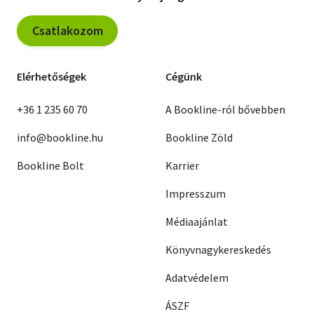
Csatlakozom
Elérhetőségek
Cégünk
+36 1 235 60 70
A Bookline-ról bővebben
info@bookline.hu
Bookline Zöld
Bookline Bolt
Karrier
Impresszum
Médiaajánlat
Könyvnagykereskedés
Adatvédelem
ÁSZF