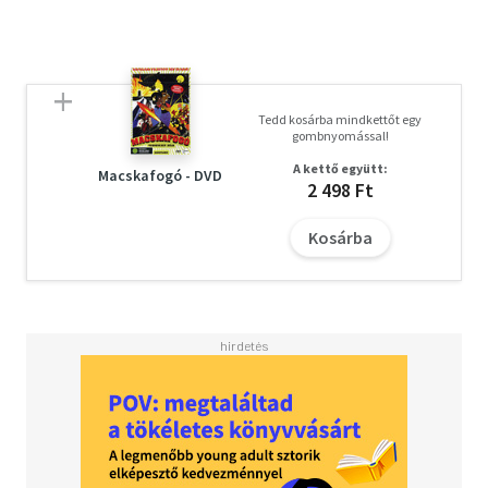
bassethoundot, Hubert hű társát.
Korhatár nélkül megtekinthető.
F/6825/J
Tedd kosárba mindkettőt egy
gombnyomással!
A kettő együtt:
Macskafogó - DVD
2 498 Ft
Kosárba