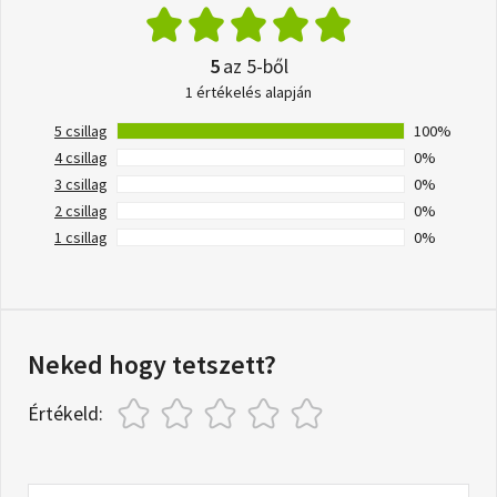
5
az 5-ből
1 értékelés alapján
5 csillag
100%
4 csillag
0%
3 csillag
0%
2 csillag
0%
1 csillag
0%
Neked hogy tetszett?
Értékeld: