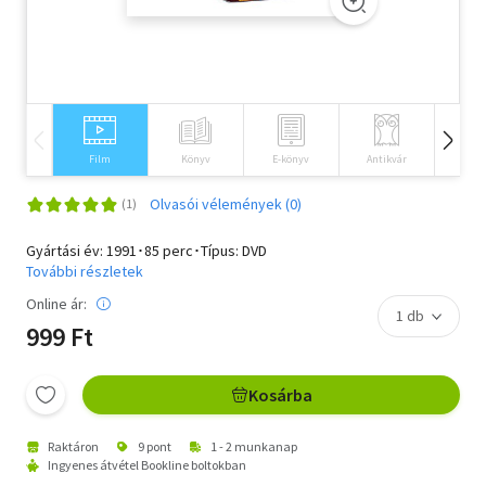
Szótár, nyelvkönyv
Tankönyv, segédkönyv
Társadalomtudomány
Film
Könyv
E-könyv
Antikvár
Idegen 
Természettudomány
Olvasói vélemények (0)
Történelem
Gyártási év: 1991･85 perc･Típus: DVD
Vallás
További részletek
Online ár:
999 Ft
Kosárba
Raktáron
9 pont
1 - 2 munkanap
Ingyenes átvétel Bookline boltokban