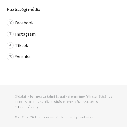
Közösségi média
Facebook
Instagram
Tiktok
Youtube
Oldalaink bármely tartalmi és grafikai elemének felhasználásához
a Libri-Bookline Zrt. előzetes írásbeli engedélye szükséges.
SSL tanúsítvány
© 2001 - 2026, Libri-Bookline Zrt. Minden jog fenntartva.